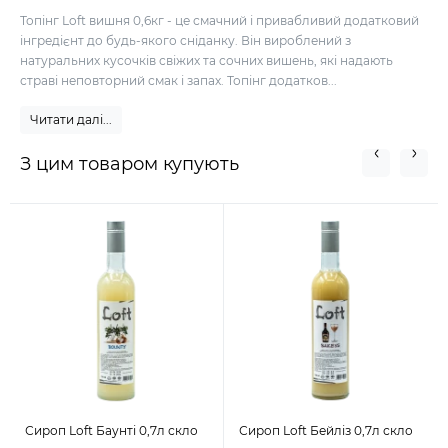
Топінг Loft вишня 0,6кг - це смачний і привабливий додатковий
інгредієнт до будь-якого сніданку. Він вироблений з
натуральних кусочків свіжих та сочних вишень, які надають
страві неповторний смак і запах. Топінг додатков...
Читати далі...
З цим товаром купують
Сироп Loft Баунті 0,7л скло
Сироп Loft Бейліз 0,7л скло