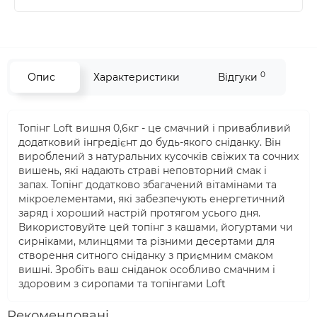
0
Опис
Характеристики
Відгуки
Топінг Loft вишня 0,6кг - це смачний і привабливий
додатковий інгредієнт до будь-якого сніданку. Він
вироблений з натуральних кусочків свіжих та сочних
вишень, які надають страві неповторний смак і
запах. Топінг додатково збагачений вітамінами та
мікроелементами, які забезпечують енергетичний
заряд і хороший настрій протягом усього дня.
Використовуйте цей топінг з кашами, йогуртами чи
сирніками, млинцями та різними десертами для
створення ситного сніданку з приємним смаком
вишні. Зробіть ваш сніданок особливо смачним і
здоровим з сиропами та топінгами Loft
Рекомендовані