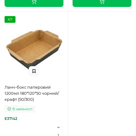
ХІТ
Ланч-бокс паперовий
1200мл 180*120*50 чорний/
крафт (50/300)
В наявності
E37142