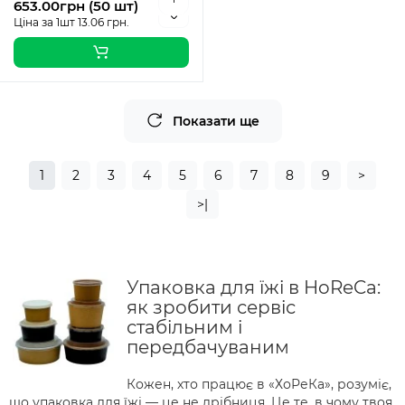
653.00грн (50 шт)
Ціна за 1шт 13.06 грн.
Показати ще
1
2
3
4
5
6
7
8
9
>
>|
Упаковка для їжі в HoReCa:
як зробити сервіс
стабільним і
передбачуваним
Кожен, хто працює в «ХоРеКа», розуміє,
що упаковка для їжі — це не дрібниця. Це те, в чому твоя