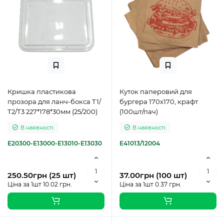
Кришка пластикова
Куток паперовий для
прозора для ланч-бокса Т1/
бургера 170х170, крафт
Т2/Т3 227*178*30мм (25/200)
(100шт/пач)
В наявності
В наявності
E20300-E13000-E13010-E13030
E41013/12004
250.50грн (25 шт)
37.00грн (100 шт)
Ціна за 1шт 10.02 грн.
Ціна за 1шт 0.37 грн.