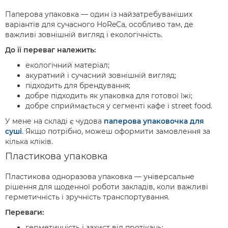
Паперова упаковка — один із найзатребуваніших
варіантів для сучасного HoReCa, особливо там, де
важливі зовнішній вигляд і екологічність.
До її переваг належить:
екологічний матеріал;
акуратний і сучасний зовнішній вигляд;
підходить для брендування;
добре підходить як упаковка для готової їжі;
добре сприймається у сегменті кафе і street food.
У мене на складі є чудова
паперова упаковочка для
суші
. Якщо потрібно, можеш оформити замовлення за
кілька кліків.
Пластикова упаковка
Пластикова одноразова упаковка — універсальне
рішення для щоденної роботи закладів, коли важливі
герметичність і зручність транспортування.
Переваги:
герметичність і захист від протікань;