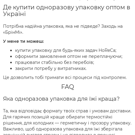
Де купити одноразову упаковку оптом в
Україні
Потрібна надійна упаковка, яка не підведе? Заходь на
«БрінМі».
У мене ти можеш:
купити упаковку для будь-яких задач HoReCa;
оформити замовлення оптом не переплачуючи;
працювати стабільно без перебоїв;
закрити потребу у витратниках.
Це дозволить тобі тримати всі процеси під контролем.
FAQ
Яка одноразова упаковка для їжі краща?
Та, яка відповідає формату твоїх страв і умовам доставки.
Для гарячих позицій краще обирати термостійкі
рішення, для холодних — герметичну і прозору упаковку.
Важливо, щоб одноразова упаковка для їжі зберігала
зовнішній вигляд страви і не підводила в процесі