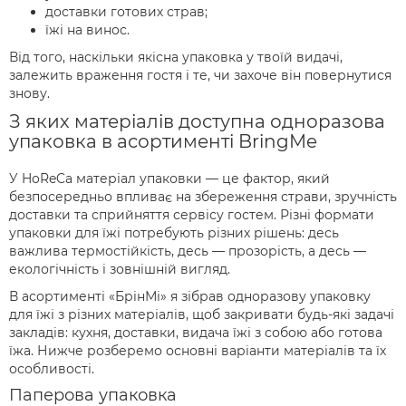
доставки готових страв;
їжі на винос.
Від того, наскільки якісна упаковка у твоїй видачі,
залежить враження гостя і те, чи захоче він повернутися
знову.
З яких матеріалів доступна одноразова
упаковка в асортименті BringMe
У HoReCa матеріал упаковки — це фактор, який
безпосередньо впливає на збереження страви, зручність
доставки та сприйняття сервісу гостем. Різні формати
упаковки для їжі потребують різних рішень: десь
важлива термостійкість, десь — прозорість, а десь —
екологічність і зовнішній вигляд.
В асортименті «БрінМі» я зібрав одноразову упаковку
для їжі з різних матеріалів, щоб закривати будь-які задачі
закладів: кухня, доставки, видача їжі з собою або готова
їжа. Нижче розберемо основні варіанти матеріалів та їх
особливості.
Паперова упаковка