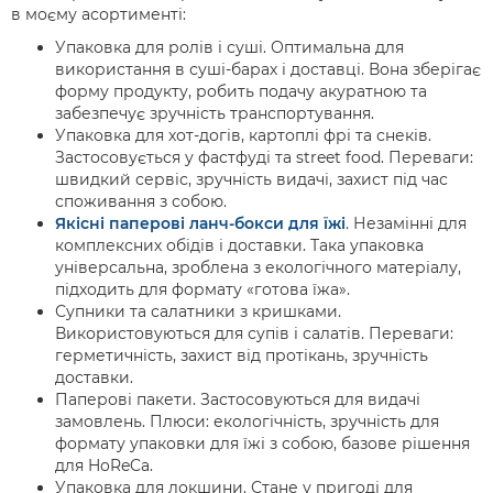
в моєму асортименті:
Упаковка для ролів і суші. Оптимальна для
використання в суші-барах і доставці. Вона зберігає
форму продукту, робить подачу акуратною та
забезпечує зручність транспортування.
Упаковка для хот-догів, картоплі фрі та снеків.
Застосовується у фастфуді та street food. Переваги:
швидкий сервіс, зручність видачі, захист під час
споживання з собою.
Якісні паперові ланч-бокси для їжі
. Незамінні для
комплексних обідів і доставки. Така упаковка
універсальна, зроблена з екологічного матеріалу,
підходить для формату «готова їжа».
Супники та салатники з кришками.
Використовуються для супів і салатів. Переваги:
герметичність, захист від протікань, зручність
доставки.
Паперові пакети. Застосовуються для видачі
замовлень. Плюси: екологічність, зручність для
формату упаковки для їжі з собою, базове рішення
для HoReCa.
Упаковка для локшини. Стане у пригоді для