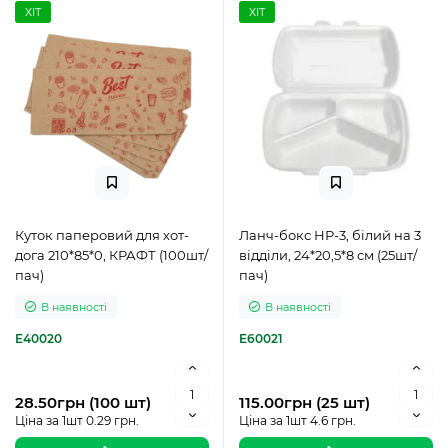
ХІТ
ХІТ
Куток паперовий для хот-
Ланч-бокс НР-3, білий на 3
дога 210*85*0, КРАФТ (100шт/
відділи, 24*20,5*8 см (25шт/
пач)
пач)
В наявності
В наявності
E40020
E60021
28.50грн (100 шт)
115.00грн (25 шт)
Ціна за 1шт 0.29 грн.
Ціна за 1шт 4.6 грн.