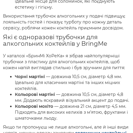
ідеальне місце для соломинок, які поєднують
естетику і гігієну.
Використання трубочок алкогольних у подачі підвищує
лояльність гостей і показує турботу про кожну деталь
сервісу, роблячи кожен коктейль приємним досвідом.
Які є одноразові трубочки для
алкогольних коктейлів у BringMe
У каталозі «БринМі ХоРеКа» я зібрав найпопулярніші
трубочки з пластику для алкогольних коктейлів, щоб
кожен напій виглядав стильно і був зручним для пиття:
Чорні мартіні
— довжина 10,5 см, діаметр 4,8 мм.
Ідеально для класичних мартіні та інших міцних
коктейлів.
Кольорові мартіні
— довжина 10,5 см, діаметр 4,8
мм. Додають яскравий візуальний акцент до подачі.
Кольорові мохіто
— довжина 21 см, діаметр 4,5 мм.
Підходять для високих келихів з м’ятою, фруктами і
шматочками льоду.
Якщо ти пропонуєш не лише алкогольні, але й інші види