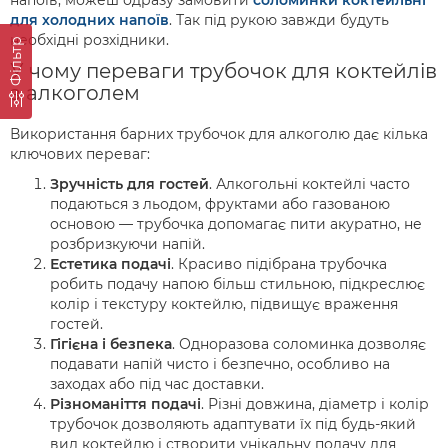
напоїв, можеш одразу замовити
соломинки коктейльні
для холодних напоїв
. Так під рукою завжди будуть
необхідні розхідники.
Фільтр
У чому переваги трубочок для коктейлів
з алкоголем
Використання барних трубочок для алкоголю дає кілька
ключових переваг:
Зручність для гостей
. Алкогольні коктейлі часто
подаються з льодом, фруктами або газованою
основою — трубочка допомагає пити акуратно, не
розбризкуючи напій.
Естетика подачі
. Красиво підібрана трубочка
робить подачу напою більш стильною, підкреслює
колір і текстуру коктейлю, підвищує враження
гостей.
Гігієна і безпека
. Одноразова соломинка дозволяє
подавати напій чисто і безпечно, особливо на
заходах або під час доставки.
Різноманіття подачі
. Різні довжина, діаметр і колір
трубочок дозволяють адаптувати їх під будь-який
вид коктейлю і створити унікальну подачу для