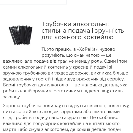
Трубочки алкогольні:
стильна подача і зручність
для кожного коктейлю
Ті, хто працює в «ХоРеКа», чудово
розуміють, що смак напою — це
важливо, але подача відіграє не меншу роль. Один і той
самий алкогольний коктейль у красивій подачі зі
зручною трубочкою виглядає дорожче, викликає більше
задоволення у гостей і підвищує враження від сервісу.
Барні трубочки для алкоголю — це маленька деталь, яка
робить напій зручним, естетичним і підкреслює стиль
закладу.
Хороша трубочка впливає на відчуття свіжості, полегшує
пиття коктейлю з льодом, фруктами або шматочками
ягід, і робить подачу напою акуратною. Це особливо
важливо для популярних коктейлів на кшталт мохіто,
мартіні або смузі з алкоголем, де кожна деталь подачі