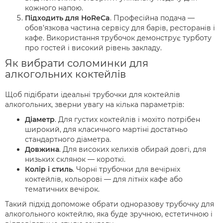
кожного напою.
Підходить для HoReCa
. Професійна подача —
обов’язкова частина сервісу для барів, ресторанів і
кафе. Використання трубочок демонструє турботу
про гостей і високий рівень закладу.
Як вибрати соломинки для
алкогольних коктейлів
Щоб підібрати ідеальні трубочки для коктейлів
алкогольних, зверни увагу на кілька параметрів:
Діаметр
. Для густих коктейлів і мохіто потрібен
широкий, для класичного мартіні достатньо
стандартного діаметра.
Довжина
. Для високих келихів обирай довгі, для
низьких склянок — короткі.
Колір і стиль
. Чорні трубочки для вечірніх
коктейлів, кольорові — для літніх кафе або
тематичних вечірок.
Такий підхід допоможе обрати одноразову трубочку для
алкогольного коктейлю, яка буде зручною, естетичною і