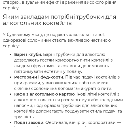
створює візуальний ефект і враження високого рівня
сервісу.
Яким закладам потрібні трубочки для
алкогольних коктейлів
У будь-якому місці, де подають алкогольні напої,
одноразові соломинки стають важливою частиною
сервісу:
Бари і клуби
. Барні трубочки для алкоголю
дозволяють гостям комфортно пити коктейлі з
льодом і фруктами. Також вони допомагають
підтримувати естетичну подачу.
Ресторани і фуд-корти
. Під час подачі коктейлів з
прикрасами, у високих келихах або великих
склянках соломинка допомагає акуратно пити.
Кафе з алкогольною картою
. Іноді літні коктейлі з
алкоголем подаються разом зі смузі або холодними
напоями, і одноразові трубочки для алкогольних
коктейлів допомагають поєднувати стиль подачі та
зручність.
Події і заходи
. Фестивалі, вечірки, корпоративи —