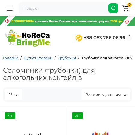
0
+38 063 786 06 96
Головна
Супутні товари
Трубочки
Трубочка для алкогольних 
Соломинки (трубочки) для
алкогольних коктейлів
15
За замовчуванням
ХІТ
ХІТ