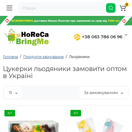
0
+38 063 786 06 96
Головна
Продукти харчування
Льодяники
Цукерки льодяники замовити оптом
в Україні
15
За замовчуванням
ХІТ
ХІТ