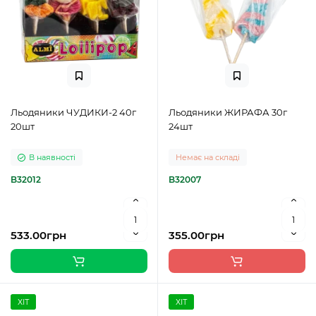
Льодяники ЧУДИКИ-2 40г
Льодяники ЖИРАФА 30г
20шт
24шт
В наявності
Немає на складі
B32012
B32007
533.00грн
355.00грн
ХІТ
ХІТ