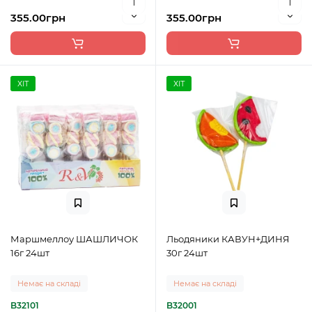
355.00грн
355.00грн
ХІТ
ХІТ
Маршмеллоу ШАШЛИЧОК
Льодяники КАВУН+ДИНЯ
16г 24шт
30г 24шт
Немає на складі
Немає на складі
B32101
B32001