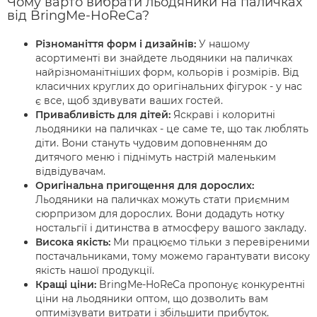
Чому варто вибрати льодяники на паличках
від BringMe-HoReCa?
Різноманіття форм і дизайнів:
У нашому
асортименті ви знайдете льодяники на паличках
найрізноманітніших форм, кольорів і розмірів. Від
класичних круглих до оригінальних фігурок - у нас
є все, щоб здивувати ваших гостей.
Привабливість для дітей:
Яскраві і колоритні
льодяники на паличках - це саме те, що так люблять
діти. Вони стануть чудовим доповненням до
дитячого меню і піднімуть настрій маленьким
відвідувачам.
Оригінальна пригощення для дорослих:
Льодяники на паличках можуть стати приємним
сюрпризом для дорослих. Вони додадуть нотку
ностальгії і дитинства в атмосферу вашого закладу.
Висока якість:
Ми працюємо тільки з перевіреними
постачальниками, тому можемо гарантувати високу
якість нашої продукції.
Кращі ціни:
BringMe-HoReCa пропонує конкурентні
ціни на льодяники оптом, що дозволить вам
оптимізувати витрати і збільшити прибуток.