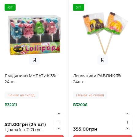
ХІТ
ХІТ
Льодяники МУЛЬТИК 35г
Льодяники РАВЛИК 35г
24шт
24шт
Немає на складі
Немає на складі
B32011
B32008
521.00грн (24 шт)
355.00грн
Ціна за 1шт 21.71 грн.