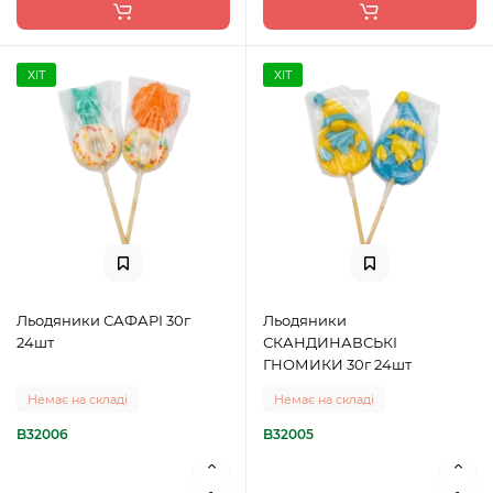
ХІТ
ХІТ
Льодяники САФАРІ 30г
Льодяники
24шт
СКАНДИНАВСЬКІ
ГНОМИКИ 30г 24шт
Немає на складі
Немає на складі
B32006
B32005