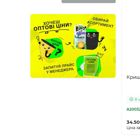
Криш
В 
A2003
34.50
Ціна за