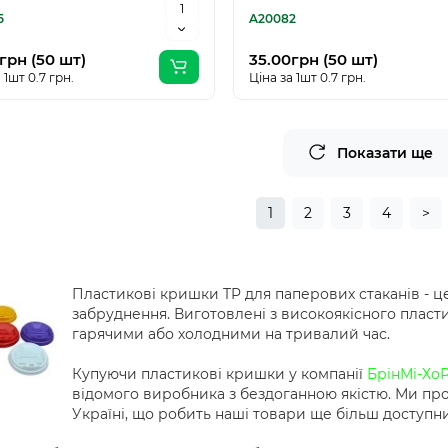
5
A20082
грн (50 шт)
35.00грн (50 шт)
 1шт 0.7 грн.
Ціна за 1шт 0.7 грн.
Показати ще
1
2
3
4
>
Пластикові кришки TP для паперових стаканів - це
забруднення. Виготовлені з високоякісного пластик
гарячими або холодними на тривалий час.
Купуючи пластикові кришки у компанії
БрінМі-Хо
відомого виробника з бездоганною якістю. Ми пр
Україні, що робить наші товари ще більш доступн