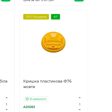
ТОП Продажів
ХІТ
біла
Кришка пластикова Ф76
жовта
В наявності
A20083