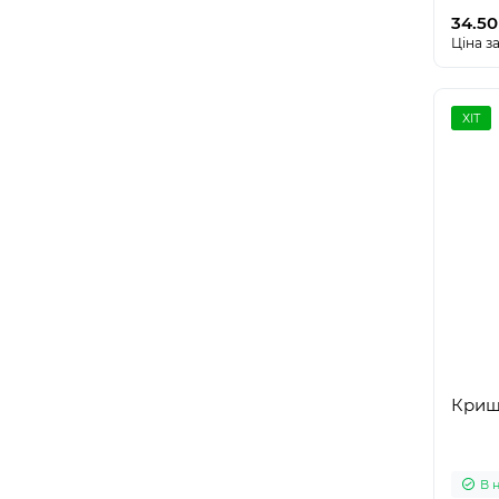
34.50
Ціна за
ХІТ
Криш
В 