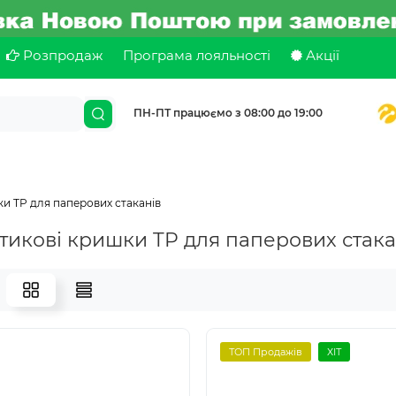
Розпродаж
Програма лояльності
Акції
ПН-ПТ працюємо з 08:00 до 19:00
и TP для паперових стаканів
тикові кришки TP для паперових стака
ТОП Продажів
ХІТ