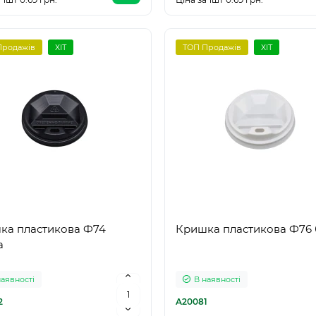
Продажів
ХІТ
ТОП Продажів
ХІТ
ка пластикова Ф74
Кришка пластикова Ф76 
а
наявності
В наявності
2
A20081