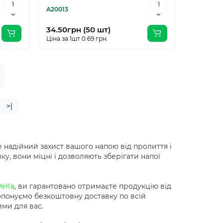
A20013
34.50грн (50 шт)
Ціна за 1шт 0.69 грн.
>|
 надійний захист вашого напою від пролиття і
у, вони міцні і дозволяють зберігати напої
РеКа
, ви гарантовано отримаєте продукцію від
опонуємо безкоштовну доставку по всій
ими для вас.