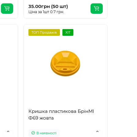
35.00грн (50 шт)
Ціна за 1шт 0.7 грн.
ТОП Продажів
ХІТ
Кришка пластикова БрінМІ
Ф69 жовта
В наявності