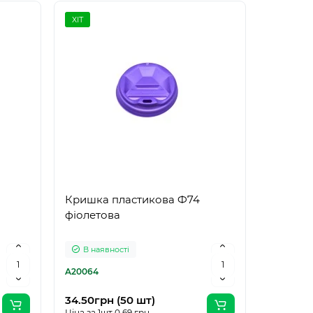
ХІТ
Кришка пластикова Ф74
фіолетова
В наявності
A20064
34.50грн (50 шт)
Ціна за 1шт 0.69 грн.