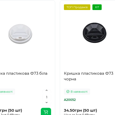
ТОП Продажів
ХІТ
ка пластикова Ф73 біла
Кришка пластикова Ф73
чорна
наявності
В наявності
1
A20052
грн (50 шт)
34.50грн (50 шт)
 1шт 0.69 грн.
Ціна за 1шт 0.69 грн.