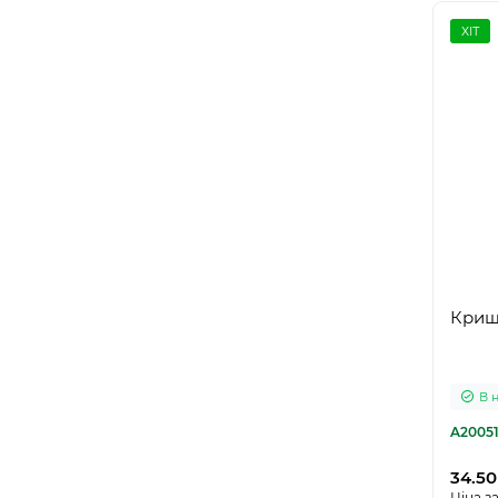
ХІТ
Криш
В 
A2005
34.50
Ціна за