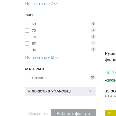
Показати ще 2
ТИП
69
6
75
4
76
6
80
6
90
6
Криш
Показати ще 12
фіол
МАТЕРІАЛ
В 
Пластик
57
A2008
35.00
КІЛЬКІСТЬ В УПАКОВЦІ
Ціна за
Скасувати
Виберіть фільтри
ТОП 