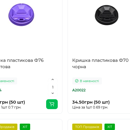
ка пластикова Ф76
Кришка пластикова Ф70
етова
чорна
наявності
В наявності
4
A20022
грн (50 шт)
34.50грн (50 шт)
 1шт 0.7 грн.
Ціна за 1шт 0.69 грн.
Продажів
ХІТ
ТОП Продажів
ХІТ