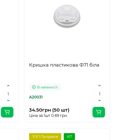
Кришка пластикова Ф71 біла
В наявності
A20031
34.50грн (50 шт)
Ціна за 1шт 0.69 грн.
ТОП Продажів
ХІТ