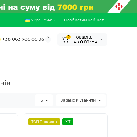
Особистий кабінет
Українська
Tоварів,
0
+38 063 786 06 96
на
0.00грн
нів
15
За замовчуванням
ТОП Продажів
ХІТ