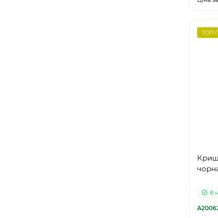
ТОП 
Криш
чорн
В 
A2006