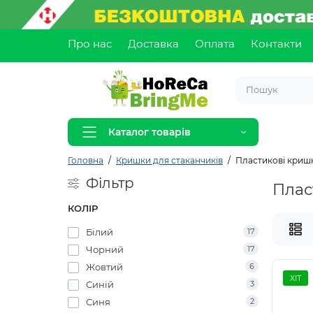
Про нас
Доставка
Оплата
Контакти
Каталог товарів
Головна
Кришки для стаканчиків
Пластикові кришк
Фільтр
Плас
КОЛІР
Білий
17
Чорний
17
Жовтий
6
ХІТ
Синій
3
Синя
2