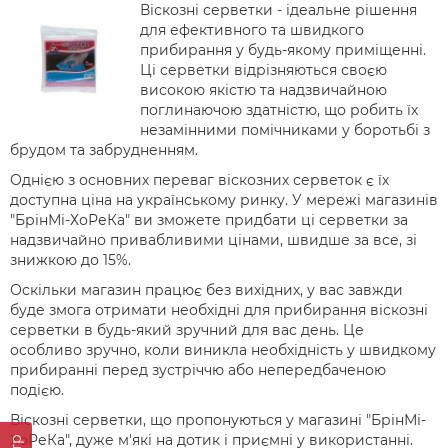
Віскозні серветки - ідеальне рішення
для ефективного та швидкого
прибирання у будь-якому приміщенні.
Ці серветки відрізняються своєю
високою якістю та надзвичайною
поглинаючою здатністю, що робить їх
незамінними помічниками у боротьбі з
брудом та забрудненням.
Однією з основних переваг віскозних серветок є їх
доступна ціна на українському ринку. У мережі магазинів
"БрінМі-ХоРеКа" ви зможете придбати ці серветки за
надзвичайно привабливими цінами, швидше за все, зі
знижкою до 15%.
Оскільки магазин працює без вихідних, у вас завжди
буде змога отримати необхідні для прибирання віскозні
серветки в будь-який зручний для вас день. Це
особливо зручно, коли виникла необхідність у швидкому
прибиранні перед зустріччю або непередбаченою
подією.
Віскозні серветки, що пропонуються у магазині "БрінМі-
ХоРеКа", дуже м'які на дотик і приємні у використанні.