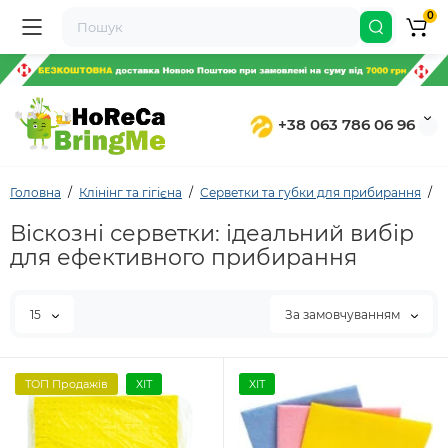
0
+38 063 786 06 96
Головна
Клінінг та гігієна
Серветки та губки для прибирання
С
Віскозні серветки: ідеальний вибір
для ефективного прибирання
15
За замовчуванням
ТОП Продажів
ХІТ
ХІТ