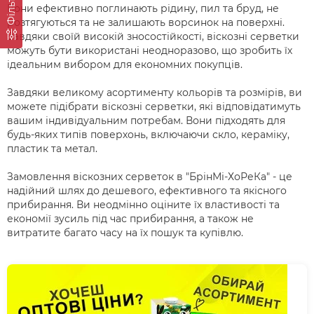
Фільтр
Вони ефективно поглинають рідину, пил та бруд, не
розтягуються та не залишають ворсинок на поверхні.
Завдяки своїй високій зносостійкості, віскозні серветки
можуть бути використані неодноразово, що зробить їх
ідеальним вибором для економних покупців.
Завдяки великому асортименту кольорів та розмірів, ви
можете підібрати віскозні серветки, які відповідатимуть
вашим індивідуальним потребам. Вони підходять для
будь-яких типів поверхонь, включаючи скло, кераміку,
пластик та метал.
Замовлення віскозних серветок в "БрінМі-ХоРеКа" - це
надійний шлях до дешевого, ефективного та якісного
прибирання. Ви неодмінно оціните їх властивості та
економії зусиль під час прибирання, а також не
витратите багато часу на їх пошук та купівлю.