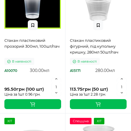
Стакан пластиковий
Стакан пластиковий
прозорий 300мл, 100шт/пач
фігурний, під купольну
кришку, 280мл 50шт/пач
В наявності
В наявності
300.00мл
280.00мл
A10070
A15171
95.50грн (100 шт)
113.75грн (50 шт)
Ціна за 1шт 0.96 грн.
Ціна за 1шт 2.28 грн.
ХІТ
Спецціна
ХІТ