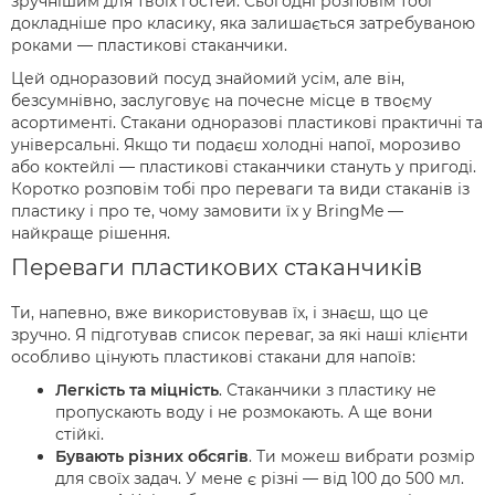
зручнішим для твоїх гостей. Сьогодні розповім тобі
докладніше про класику, яка залишається затребуваною
роками — пластикові стаканчики.
Цей одноразовий посуд знайомий усім, але він,
безсумнівно, заслуговує на почесне місце в твоєму
асортименті. Стакани одноразові пластикові практичні та
універсальні. Якщо ти подаєш холодні напої, морозиво
або коктейлі — пластикові стаканчики стануть у пригоді.
Коротко розповім тобі про переваги та види стаканів із
пластику і про те, чому замовити їх у BringMe —
найкраще рішення.
Переваги пластикових стаканчиків
Ти, напевно, вже використовував їх, і знаєш, що це
зручно. Я підготував список переваг, за які наші клієнти
особливо цінують пластикові стакани для напоїв:
Легкість та міцність
. Стаканчики з пластику не
пропускають воду і не розмокають. А ще вони
стійкі.
Бувають різних обсягів
. Ти можеш вибрати розмір
для своїх задач. У мене є різні — від 100 до 500 мл.