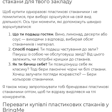
стакани для твого закладу
Щоб купити одноразові пластикові стаканчики і не
помилитися, при виборі орієнтуйся на свій вид
діяльності. Ось три моменти, які допоможуть швидко
зорієнтуватися:
Що ти подаєш гостям
. Вино, лимонад, десерти або
соус — виходячи з відповіді, вибирай обсяг
стаканчиків і матеріал.
Спосіб подачі
. Ти подаєш частування до зали?
Пакуєш із собою чи обслуговуєш захід? Від цього
залежить, чи потрібні кришки до стаканів.
Як ти бачиш себе?
Ти позиціонуєш себе як
класику? Тоді бери лаконічні чорні чи білі стакани.
Хочеш залучати погляди яскравістю? — Бери
кольорові стаканчики.
Я також можу запропонувати тобі брендовані пластикові
стаканчики оптом, щоб ти відразу виділявся на тлі
конкурентів.
Переваги купівлі пластикових стаканів у
BringMe