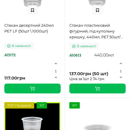
Стакан десертний 240мл
Стакан пластиковий
РЕТ LF (50шт \ 1000шт)
фігурний, під купольну
кришку, 440мл, PET 50шт/
пач
В наявності
В наявності
440.00мл
A15172
A10613
137.00грн (50 шт)
117.00грн
Ціна за 1шт 2.74 грн.
ТОП Продажів
ХІТ
ХІТ