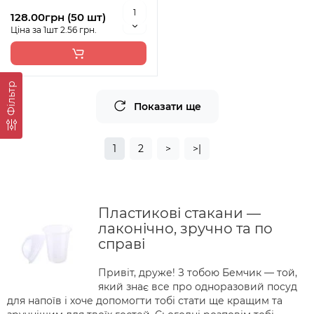
128.00грн (50 шт)
Ціна за 1шт 2.56 грн.
Фільтр
Показати ще
1
2
>
>|
Пластикові стакани —
лаконічно, зручно та по
справі
Привіт, друже! З тобою Бемчик — той,
який знає все про одноразовий посуд
для напоїв і хоче допомогти тобі стати ще кращим та