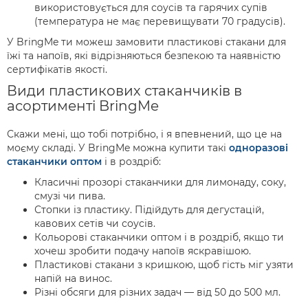
використовується для соусів та гарячих супів
(температура не має перевищувати 70 градусів).
У BringMe ти можеш замовити пластикові стакани для
їжі та напоїв, які відрізняються безпекою та наявністю
сертифікатів якості.
Види пластикових стаканчиків в
асортименті BringMe
Скажи мені, що тобі потрібно, і я впевнений, що це на
моєму складі. У BringMe можна купити такі
одноразові
стаканчики оптом
і в роздріб:
Класичні прозорі стаканчики для лимонаду, соку,
смузі чи пива.
Стопки із пластику. Підійдуть для дегустацій,
кавових сетів чи соусів.
Кольорові стаканчики оптом і в роздріб, якщо ти
хочеш зробити подачу напоїв яскравішою.
Пластикові стакани з кришкою, щоб гість міг узяти
напій на винос.
Різні обсяги для різних задач — від 50 до 500 мл.