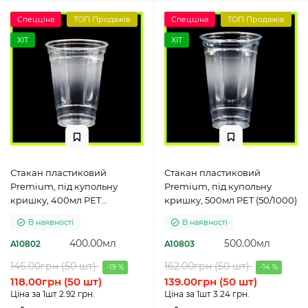
Спецціна
ТОП Продажів
Спецціна
ТОП Продажів
ХІТ
ХІТ
Стакан пластиковий
Стакан пластиковий
Premium, під купольну
Premium, під купольну
кришку, 400мл PET
кришку, 500мл PET (50/1000)
(50/1000)
В наявності
В наявності
400.00мл
500.00мл
A10802
A10803
146.00грн (50 шт)
162.00грн (50 шт)
-19 %
-14 %
118.00грн (50 шт)
139.00грн (50 шт)
Ціна за 1шт 2.92 грн.
Ціна за 1шт 3.24 грн.