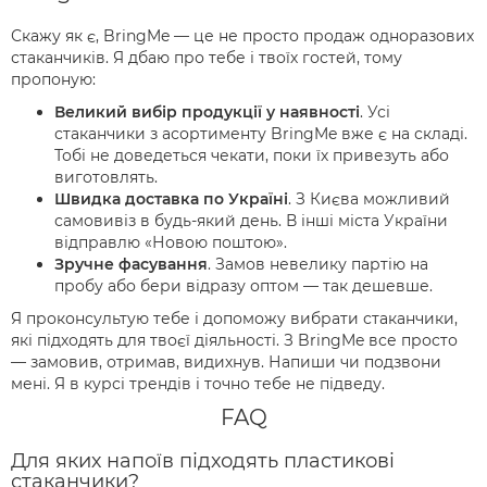
Скажу як є, BringMe — це не просто продаж одноразових
стаканчиків. Я дбаю про тебе і твоїх гостей, тому
пропоную:
Великий вибір продукції у наявності
. Усі
стаканчики з асортименту BringMe вже є на складі.
Тобі не доведеться чекати, поки їх привезуть або
виготовлять.
Швидка доставка по Україні
. З Києва можливий
самовивіз в будь-який день. В інші міста України
відправлю «Новою поштою».
Зручне фасування
. Замов невелику партію на
пробу або бери відразу оптом — так дешевше.
Я проконсультую тебе і допоможу вибрати стаканчики,
які підходять для твоєї діяльності. З BringMe все просто
— замовив, отримав, видихнув. Напиши чи подзвони
мені. Я в курсі трендів і точно тебе не підведу.
FAQ
Для яких напоїв підходять пластикові
стаканчики?