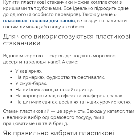
Купити пластикові стаканчики можна комплектом з
кришками та трубочками. Все ідеально підходить одне
до одного (я особисто перевіряв). Також у мене є
пластикові пляшки для напоїв
, в які зручно наливати
гостям лимонад або воду «з собою».
Для чого використовуються пластикові
стаканчики
Відповім коротко — скрізь, де подають морозиво,
десерти та холодні напої. А саме:
У кав'ярнях.
На ярмарках, фудкортах та фестивалях.
У смузі-барах.
На виїзних заходах та кейтерингу.
На корпоративах, в офісах та конференц-залах.
На дитячих святах, весіллях та інших урочистостях.
Стакан пластиковий — це зручність. Заходь у каталог, там
є великий вибір одноразового посуду, який
працюватиме на твій бренд.
Як правильно вибрати пластикові