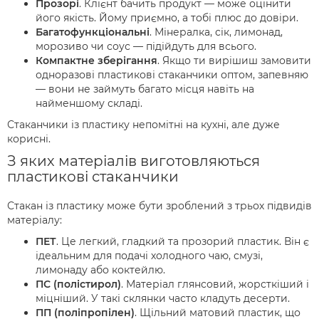
Прозорі
. Клієнт бачить продукт — може оцінити
його якість. Йому приємно, а тобі плюс до довіри.
Багатофункціональні
. Мінералка, сік, лимонад,
морозиво чи соус — підійдуть для всього.
Компактне зберігання
. Якщо ти вирішиш замовити
одноразові пластикові стаканчики оптом, запевняю
— вони не займуть багато місця навіть на
найменшому складі.
Стаканчики із пластику непомітні на кухні, але дуже
корисні.
З яких матеріалів виготовляються
пластикові стаканчики
Стакан із пластику може бути зроблений з трьох підвидів
матеріалу:
ПЕТ
. Це легкий, гладкий та прозорий пластик. Він є
ідеальним для подачі холодного чаю, смузі,
лимонаду або коктейлю.
ПС (полістирол)
. Матеріал глянсовий, жорсткіший і
міцніший. У такі склянки часто кладуть десерти.
ПП (поліпропілен)
. Щільний матовий пластик, що