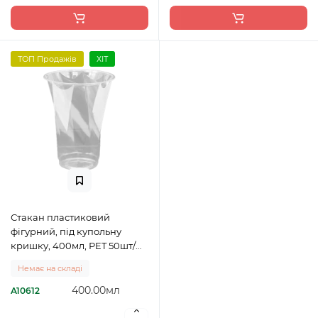
ТОП Продажів
ХІТ
Стакан пластиковий
фігурний, під купольну
кришку, 400мл, PET 50шт/
пач
Немає на складі
400.00мл
A10612