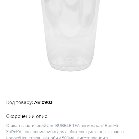
Код товару:
AE10903
Скорочений опис
Стакан пластиковий для BUBBLE TEA від компанії БрінМі-
ХоРеКА - ідеальний вибір для любителів цього освіжаючого
напою!Цей стакан має об'єм 500мл і виготовлений з