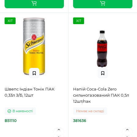
ХІТ
ХІТ
Швепс Індіан Тонік ПАК
Напій Coca-Cola Zero
0,33л З/Б, 12шт
сильногазований ПАК 0,5л
12шт/пак
В наявності
Немає на складі
B51110
381636