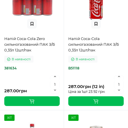
Напій Coca-Cola Zero
Напій Coca-Cola
сильногазований ПАК З/Б
сильногазований ПАК З/Б
0,33л 12шт/пак
0,33л 12шт/пак
В наявності
В наявності
381634
B51118
287.00грн (12 in)
287.00грн
Ціна за 1шт 23.92 грн.
ХІТ
ХІТ