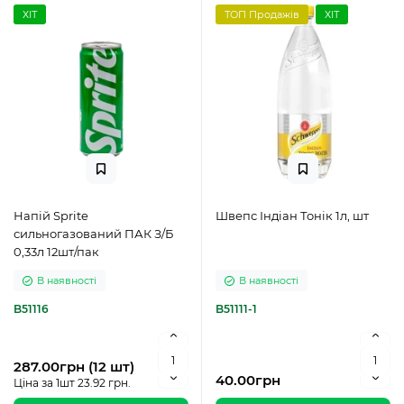
ХІТ
ТОП Продажів
ХІТ
Напій Sprite
Швепс Індіан Тонік 1л, шт
сильногазований ПАК З/Б
0,33л 12шт/пак
В наявності
В наявності
B51116
B51111-1
287.00грн (12 шт)
40.00грн
Ціна за 1шт 23.92 грн.