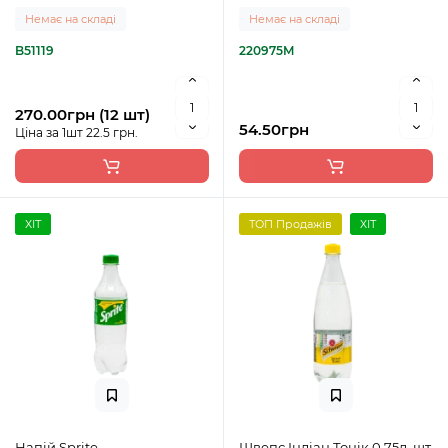
Немає на складі
Немає на складі
B51119
220975M
270.00грн (12 шт)
54.50грн
Ціна за 1шт 22.5 грн.
ХІТ
ТОП Продажів
ХІТ
Напій Sprite
Швепс Індіан Тонік 0,75л, шт