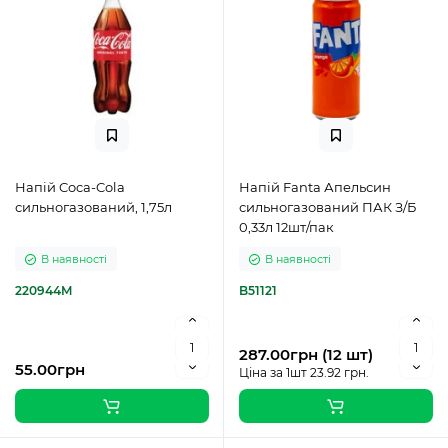
Напій Coca-Cola
Напій Fanta Апельсин
сильногазований, 1,75л
сильногазований ПАК З/Б
0,33л 12шт/пак
В наявності
В наявності
220944M
B51121
287.00грн (12 шт)
55.00грн
Ціна за 1шт 23.92 грн.