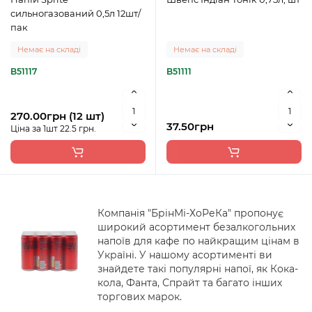
сильногазований 0,5л 12шт/
пак
Немає на складі
Немає на складі
B51117
B51111
270.00грн (12 шт)
37.50грн
Ціна за 1шт 22.5 грн.
Компанія "БрінМі-ХоРеКа" пропонує
широкий асортимент безалкогольних
напоїв для кафе по найкращим цінам в
Україні. У нашому асортименті ви
знайдете такі популярні напої, як Кока-
кола, Фанта, Спрайт та багато інших
торгових марок.