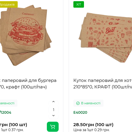
Продажів
ХІТ
к паперовий для бургера
Куток паперовий для хот
70, крафт (100шт/пач)
210*85*0, КРАФТ (100шт/п
наявності
В наявності
/12004
E40020
грн (100 шт)
28.50грн (100 шт)
 1шт 0.37 грн.
Ціна за 1шт 0.29 грн.