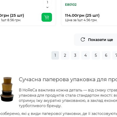
E80102
0грн (25 шт)
114.00грн (25 шт)
 1шт 8.56 грн.
Ціна за 1шт 4.56 грн.
Показати ще
1
2
3
4
5
6
Сучасна паперова упаковка для про
В HoReCa важлива кожна деталь — від смаку страви
упаковка для продуктів стала стандартом якості: во
отримує їжу акуратно упакованою, а заклад економ
турботливого бренду.
озберемо, які є види паперової упаковки, де її застосовують