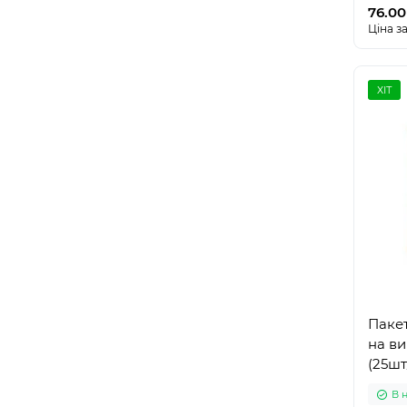
76.00
Ціна за
ХІТ
Пакет
на ви
(25шт
В 