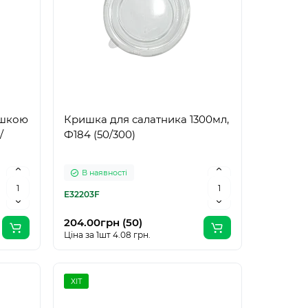
ишкою
Кришка для салатника 1300мл,
/
Ф184 (50/300)
В наявності
E32203F
204.00грн (50)
Ціна за 1шт 4.08 грн.
ХІТ