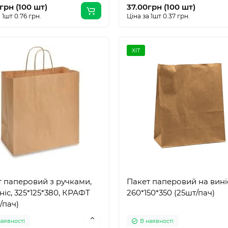
грн (100 шт)
37.00грн (100 шт)
 1шт 0.76 грн.
Ціна за 1шт 0.37 грн.
ХІТ
 паперовий з ручками,
Пакет паперовий на вині
ніс, 325*125*380, КРАФТ
260*150*350 (25шт/пач)
/пач)
наявності
В наявності