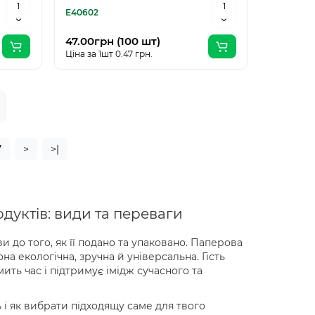
E40602
47.00грн (100 шт)
Ціна за 1шт 0.47 грн.
7
>
>|
дуктів: види та переваги
 до того, як її подано та упаковано. Паперова
на екологічна, зручна й універсальна. Гість
ить час і підтримує імідж сучасного та
 і як вибрати підходящу саме для твого