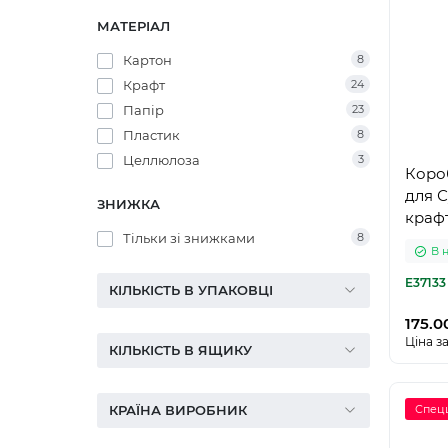
МАТЕРІАЛ
Картон
8
Крафт
24
Папір
23
Пластик
8
Целлюлоза
3
Коро
для С
ЗНИЖКА
крафт
Тільки зі знижками
8
В 
E37133
КІЛЬКІСТЬ В УПАКОВЦІ
175.0
Ціна за
КІЛЬКІСТЬ В ЯЩИКУ
КРАЇНА ВИРОБНИК
Спец