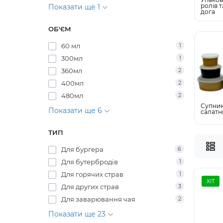
ролів т
Показати ще 1
дога
ОБ'ЄМ
60 мл
1
300мл
1
360мл
2
400мл
2
480мл
2
Супник
Показати ще 6
салатн
ТИП
Для бургера
6
Для бутербродів
1
Для горячих страв
1
ХІТ
Для других страв
3
Для заварювання чая
2
Показати ще 23