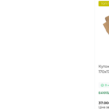
ТОП 
Куто
170х1
В 
E41013
37.00
Ціна за