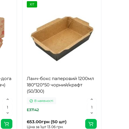
ХІТ
-дога
Ланч-бокс паперовий 1200мл
ач)
180*120*50 чорний/крафт
(50/300)
В наявності
E37142
653.00грн (50 шт)
Ціна за 1шт 13.06 грн.