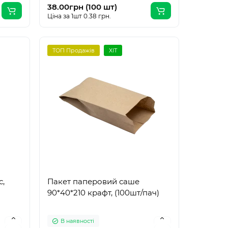
38.00грн (100 шт)
Ціна за 1шт 0.38 грн.
ТОП Продажів
ХІТ
с,
Пакет паперовий саше
90*40*210 крафт, (100шт/пач)
В наявності