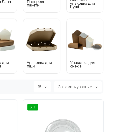
і Ланч-
Паперові
упаковка для
пакети
Суші
а для
Упаковка для
Упаковка для
и
піци
снеків
15
За замовчуванням
ХІТ