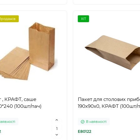
Продажів
ХІТ
 , КРАФТ, саше
Пакет для столових приб
0*240 (100шт/пач)
190х90х0, КРАФТ (100шт/п
наявності
В наявності
2
E80122