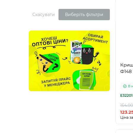
Скасувати
Виберіть фільтри
Кришк
Ф148 
В 
E32201
154.00
123.2
Ціна за