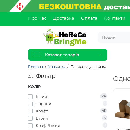
Про нас
Доставка
Оплата
Контакти
Каталог товарів
Головна
Упаковка
Паперова упаковка
Фільтр
Одно
КОЛІР
Білий
24
Чорний
1
Крафт
45
Бурий
3
Крафт/Білий
1
Упаков