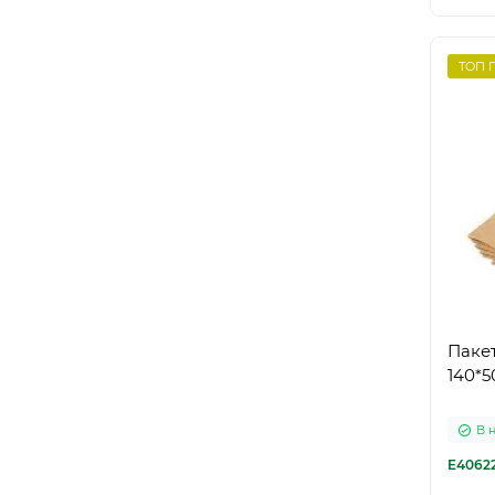
ТОП 
Пакет
140*5
В 
E4062