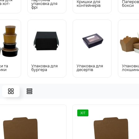
Кришки для
Паперов
а хот-
упаковка для
контейнерів
бокси
фрі
и та
Упаковка для
Упаковка для
Упаковк
ики
бургера
десертів
локшин
ХІТ