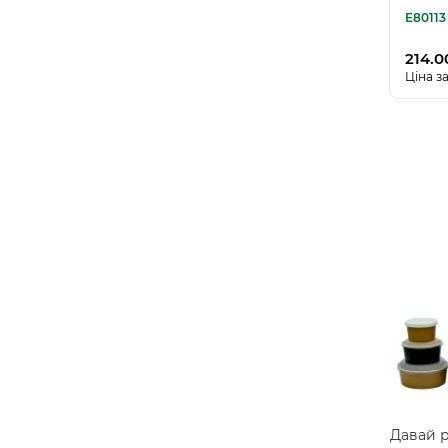
E80113
214.0
Ціна за
Давай р