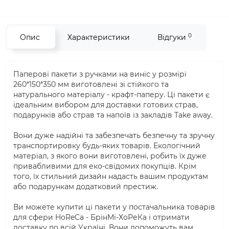
0
Опис
Характеристики
Відгуки
Паперові пакети з ручками на виніс у розмірі
260*150*350 мм виготовлені зі стійкого та
натурального матеріалу - крафт-паперу. Ці пакети є
ідеальним вибором для доставки готових страв,
подарунків або страв та напоїв із закладів Take away.
Вони дуже надійні та забезпечать безпечну та зручну
транспортировку будь-яких товарів. Екологічний
матеріал, з якого вони виготовлені, робить їх дуже
привабливими для еко-свідомих покупців. Крім
того, їх стильний дизайн надасть вашим продуктам
або подарункам додатковий престиж.
Ви можете купити ці пакети у постачальника товарів
для сфери HoReCa - БрінМі-ХоРеКа і отримати
доставку по всій Україні. Вони допоможуть вам