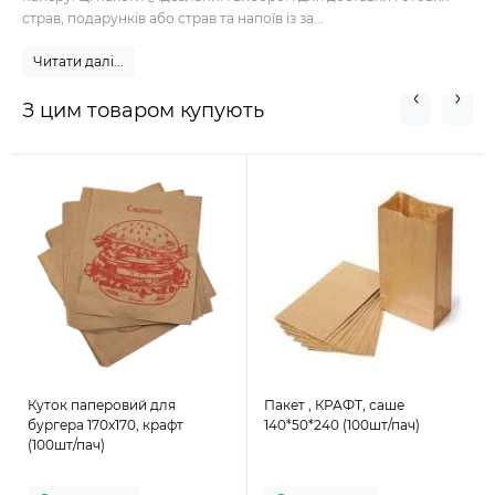
страв, подарунків або страв та напоїв із за...
Читати далі...
З цим товаром купують
Куток паперовий для
Пакет , КРАФТ, саше
бургера 170х170, крафт
140*50*240 (100шт/пач)
(100шт/пач)