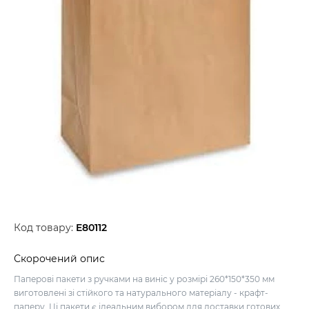
Код товару:
E80112
Скорочений опис
Паперові пакети з ручками на виніс у розмірі 260*150*350 мм
виготовлені зі стійкого та натурального матеріалу - крафт-
паперу. Ці пакети є ідеальним вибором для доставки готових