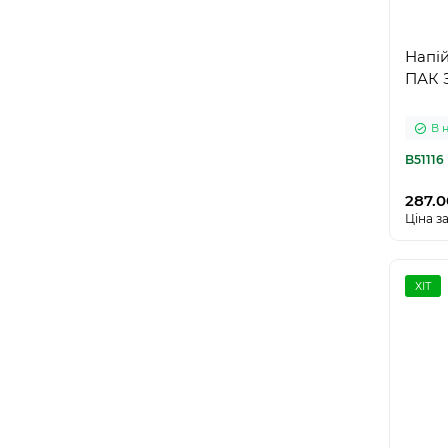
Напій
ПАК З
В 
B51116
287.0
Ціна за
ХІТ