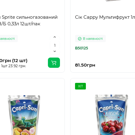
 Sprite сильногазований
Сік Cappy Мультифрукт 1л
/Б 0,33л 12шт/пак
наявності
В наявності
B50125
0грн (12 шт)
81.50грн
 1шт 23.92 грн.
ХІТ