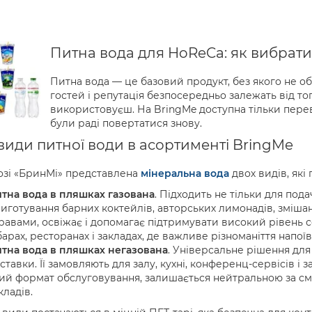
Питна вода для HoReCa: як вибрати 
Питна вода — це базовий продукт, без якого не об
гостей і репутація безпосередньо залежать від тог
використовуєш. На BringMe доступна тільки перев
були раді повертатися знову.
 види питної води в асортименті BringMe
озі «БринМі» представлена
мінеральна вода
двох видів, які
тна вода в пляшках газована
. Підходить не тільки для пода
иготування барних коктейлів, авторських лимонадів, змішани
равами, освіжає і допомагає підтримувати високий рівень 
барах, ресторанах і закладах, де важливе різноманіття напоїв
тна вода в пляшках негазована
. Універсальне рішення для 
ставки. Її замовляють для залу, кухні, конференц-сервісів і з
ий формат обслуговування, залишається нейтральною за сма
кладів.