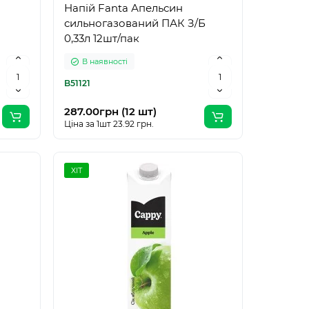
Напій Fanta Апельсин
сильногазований ПАК З/Б
0,33л 12шт/пак
В наявності
B51121
287.00грн (12 шт)
Ціна за 1шт 23.92 грн.
ХІТ