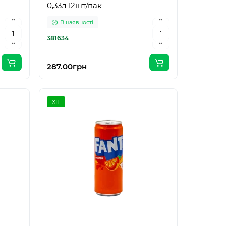
0,33л 12шт/пак
В наявності
381634
287.00грн
ХІТ