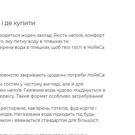
і де купити
ходиться жоден заклад. Якість напоїв, комфорт
о, яку питну воду в пляшках ти
ірена вода в пляшках, щоб твої гості в HoReCa
 повністю закривають щоденні потреби HoReCa:
чі гостям у чистому вигляді, але й для
х напоїв. Газована вода чудово поєднується зі
сервісу. Такий формат особливо затребуваний
.
ресторанів, кав’ярень, готелів, фуд-кортів і
аходів. Негазована вода підходить під будь-
ком і вважається стандартом для більшості