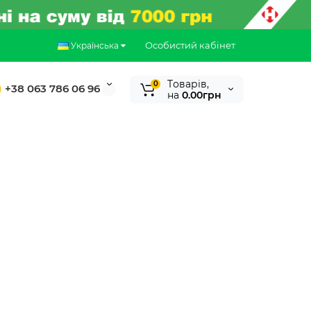
Особистий кабінет
Українська
Tоварів,
0
+38 063 786 06 96
на
0.00грн