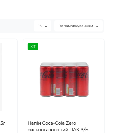
15
За замовчуванням
ХІТ
,5л
Напій Coca-Cola Zero
сильногазований ПАК З/Б