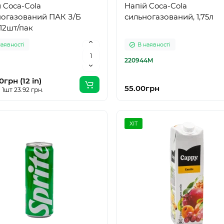
 Coca-Cola
Напій Coca-Cola
ногазований ПАК З/Б
сильногазований, 1,75л
 12шт/пак
наявності
В наявності
220944M
0грн (12 in)
55.00грн
 1шт 23.92 грн.
ХІТ