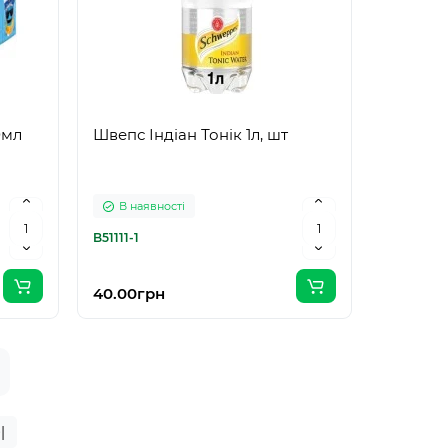
0мл
Швепс Індіан Тонік 1л, шт
В наявності
B51111-1
40.00грн
|