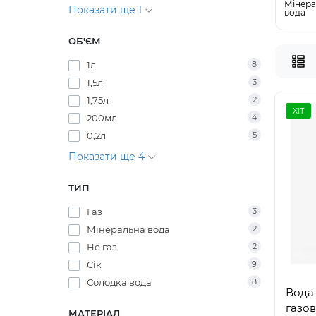
Мінера
Показати ще 1
вода
ОБ'ЄМ
1л
8
1,5л
3
1,75л
2
ХІТ
200мл
4
0,2л
5
Показати ще 4
ТИП
Газ
3
Мінеральна вода
2
Не газ
2
Сік
9
Солодка вода
8
Вода 
газов
МАТЕРІАЛ