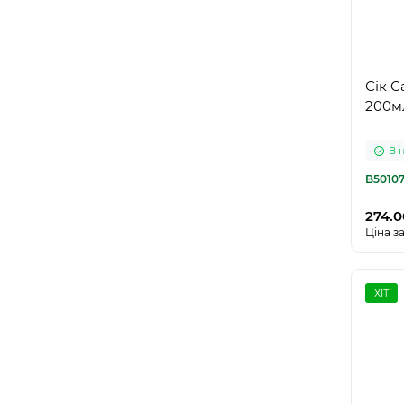
Сік C
200м
В 
B5010
274.0
Ціна за
ХІТ