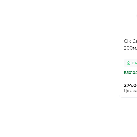
Сік C
200м
В 
B5010
274.0
Ціна за