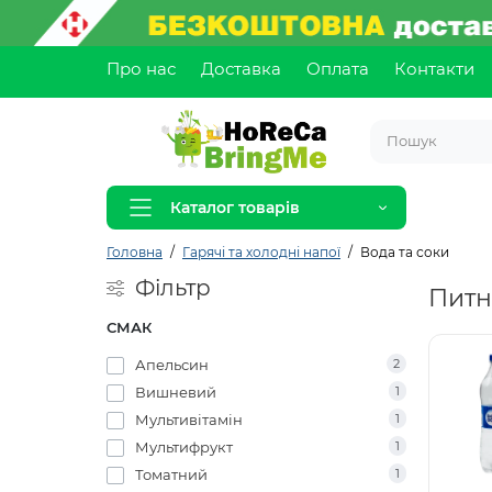
Про нас
Доставка
Оплата
Контакти
Каталог товарів
Головна
Гарячі та холодні напої
Вода та соки
Фільтр
Питн
СМАК
Апельсин
2
Вишневий
1
Мультивітамін
1
Мультифрукт
1
Томатний
1