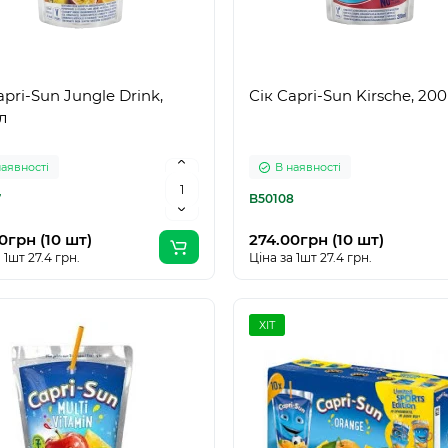
apri-Sun Jungle Drink,
Сік Capri-Sun Kirsche, 20
л
наявності
В наявності
7
B50108
0грн (10 шт)
274.00грн (10 шт)
 1шт 27.4 грн.
Ціна за 1шт 27.4 грн.
ХІТ