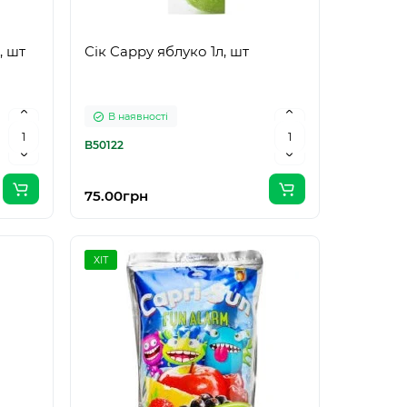
, шт
Сік Cappy яблуко 1л, шт
В наявності
B50122
75.00грн
ХІТ