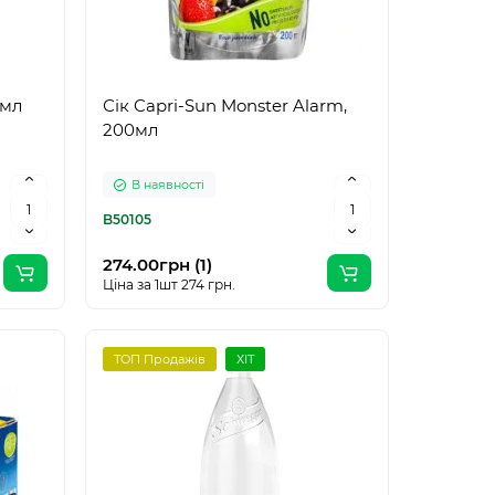
0мл
Сік Capri-Sun Monster Alarm,
200мл
В наявності
B50105
274.00грн (1)
Ціна за 1шт 274 грн.
ТОП Продажів
ХІТ