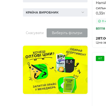
Напій
силь
КРАЇНА ВИРОБНИК
0,33л
В 
B51118
Скасувати
Виберіть фільтри
287.0
Ціна за
ХІТ