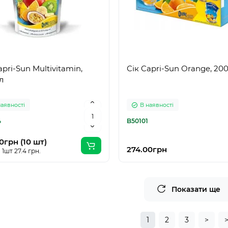
apri-Sun Multivitamin,
Сік Capri-Sun Orange, 20
л
наявності
В наявності
4
B50101
0грн (10 шт)
274.00грн
 1шт 27.4 грн.
Показати ще
1
2
3
>
>