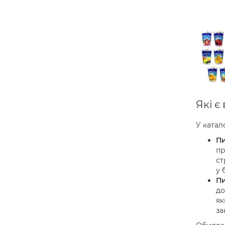
Які є
У катал
Пи
пр
ст
у 
Пи
до
як
за