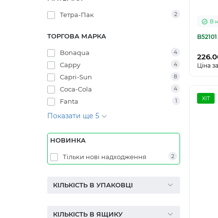
Тетра-Пак
2
В 
ТОРГОВА МАРКА
B52101
Bonaqua
4
226.0
Cappy
4
Ціна за
Capri-Sun
8
Coca-Cola
4
ХІТ
Fanta
1
Показати ще 5
НОВИНКА
Тільки нові надходження
2
КІЛЬКІСТЬ В УПАКОВЦІ
КІЛЬКІСТЬ В ЯЩИКУ