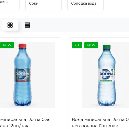
льна
Соки
Солодка вода
NEW
ХІТ
NEW
мінеральна Dorna 0,5л
Вода мінеральна Dorna 0
ана 12шт/пак
негазована 12шт/пак