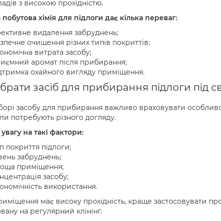
ладів з високою прохідністю.
побутова хімія для підлоги дає кілька переваг:
ективне видалення забруднень;
зпечне очищення різних типів покриттів;
ономічна витрата засобу;
иємний аромат після прибирання;
дтримка охайного вигляду приміщення.
брати засіб для прибирання підлоги під св
орі засобу для прибирання важливо враховувати особливост
ли потребують різного догляду.
увагу на такі фактори:
п покриття підлоги;
вень забруднень;
оща приміщення;
нцентрація засобу;
ономічність використання.
иміщення має високу прохідність, краще застосовувати проф
вану на регулярний клінінг.