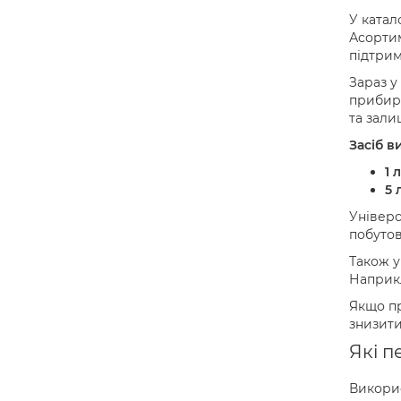
У катал
Асортим
підтрим
Зараз у
прибира
та зали
Засіб в
1 
5 
Універс
побутов
Також у
Наприкл
Якщо пр
знизити
Які п
Викори