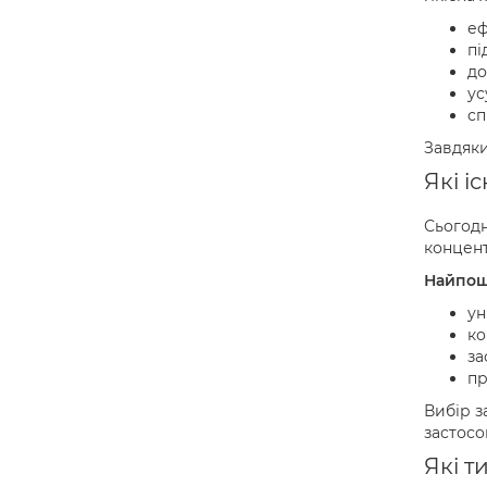
еф
пі
до
ус
сп
Завдяки
Які і
Сьогодн
концент
Найпош
ун
ко
за
пр
Вибір з
застосо
Які т