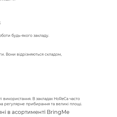
;
боти будь-якого закладу.
ги. Вони відрізняються складом,
ті використання. В закладах HoReCa часто
на регулярне прибирання та великі площі.
упні в асортименті BringMe