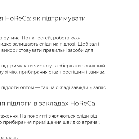
я HoReCa: як підтримувати
утина. Потік гостей, робота кухні,
дко залишають сліди на підлозі. Щоб зал і
 використовувати правильні засоби для
підтримувати чистоту та зберігати зовнішній
у хімію, прибирання стає простішим і займає
 підлоги оптом — так на складі завжди є запас
я підлоги в закладах HoReCa
аження. На покритті з’являються сліди від
ного прибирання приміщення швидко втрачає
завдань: