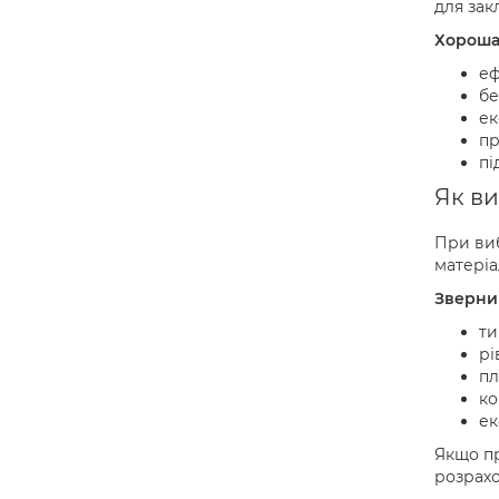
для зак
Хороша 
еф
бе
ек
пр
пі
Як ви
При виб
матеріа
Зверни 
ти
рі
пл
ко
ек
Якщо пр
розрахо