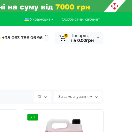
Особистий кабінет
Українська
Tоварів,
0
+38 063 786 06 96
на
0.00грн
15
За замовчуванням
ХІТ