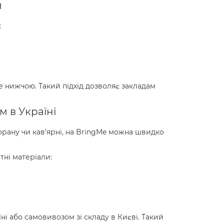
и
:
де нижчою. Такий підхід дозволяє закладам
 в Україні
орану чи кав’ярні, на BringMe можна швидко
тні матеріали:
і або самовивозом зі складу в Києві. Такий