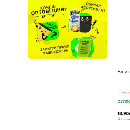
Білиз
Немає
D5710
18.90
Ціна за