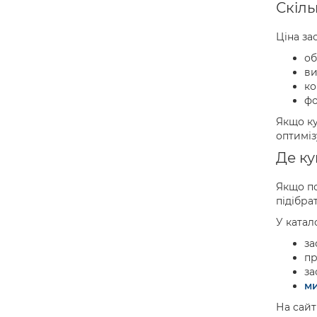
Скіль
Ціна за
об
ви
ко
фо
Якщо ку
оптиміз
Де ку
Якщо по
підібра
У катал
за
пр
за
ми
На сайт