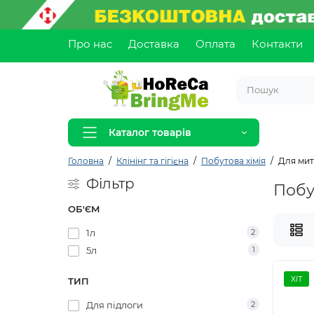
Про нас
Доставка
Оплата
Контакти
Каталог товарів
Головна
Клінінг та гігієна
Побутова хімія
Для мит
Фільтр
Побу
ОБ'ЄМ
1л
2
5л
1
ХІТ
ТИП
Для підлоги
2