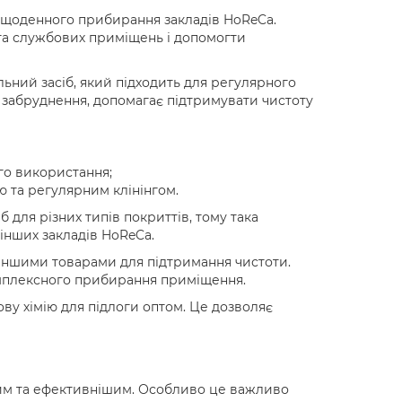
я щоденного прибирання закладів HoReCa.
 та службових приміщень і допомогти
льний засіб, який підходить для регулярного
є забруднення, допомагає підтримувати чистоту
го використання;
 та регулярним клінінгом.
для різних типів покриттів, тому така
 інших закладів HoReCa.
з іншими товарами для підтримання чистоти.
омплексного прибирання приміщення.
у хімію для підлоги оптом. Це дозволяє
им та ефективнішим. Особливо це важливо