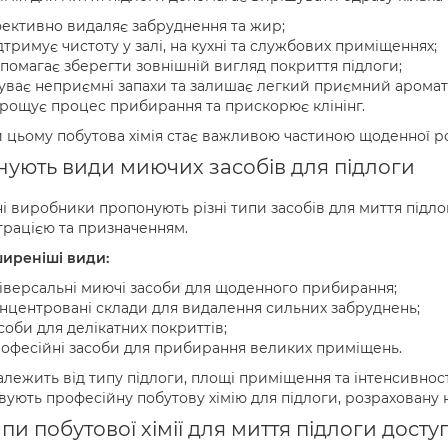
ективно видаляє забруднення та жир;
дтримує чистоту у залі, на кухні та службових приміщеннях;
помагає зберегти зовнішній вигляд покриття підлоги;
уває неприємні запахи та залишає легкий приємний аромат
рощує процес прибирання та прискорює клінінг.
 цьому побутова хімія стає важливою частиною щоденної ро
снують види миючих засобів для підлоги
і виробники пропонують різні типи засобів для миття підло
рацією та призначенням.
иреніші види:
іверсальні миючі засоби для щоденного прибирання;
нцентровані склади для видалення сильних забруднень;
соби для делікатних покриттів;
офесійні засоби для прибирання великих приміщень.
алежить від типу підлоги, площі приміщення та інтенсивнос
вують професійну побутову хімію для підлоги, розраховану 
ипи побутової хімії для миття підлоги дост