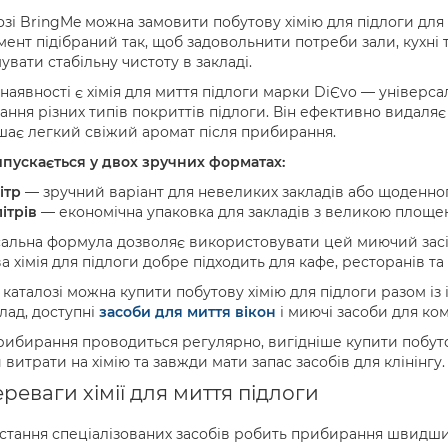
озі BringMe можна замовити побутову хімію для підлоги дл
ент підібраний так, щоб задовольнити потреби зали, кухні
увати стабільну чистоту в закладі.
 наявності є хімія для миття підлоги марки DiЄvo — універса
ння різних типів покриттів підлоги. Він ефективно видаля
шає легкий свіжий аромат після прибирання.
ипускається у двох зручних форматах:
літр
— зручний варіант для невеликих закладів або щоденно
літрів
— економічна упаковка для закладів з великою площею
альна формула дозволяє використовувати цей миючий засіб 
а хімія для підлоги добре підходить для кафе, ресторанів та
 каталозі можна купити побутову хімію для підлоги разом і
ад, доступні
засоби для миття вікон
і миючі засоби для к
ибирання проводиться регулярно, вигідніше купити побутов
 витрати на хімію та завжди мати запас засобів для клінінгу.
ереваги хімії для миття підлоги
стання спеціалізованих засобів робить прибирання швидш