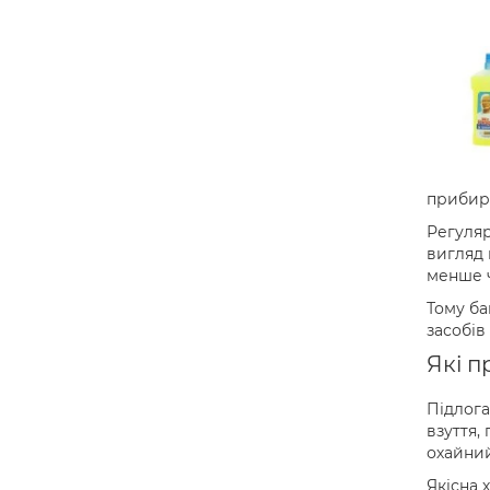
прибира
Регуляр
вигляд 
менше ч
Тому ба
засобів
Які п
Підлога
взуття,
охайний
Якісна 