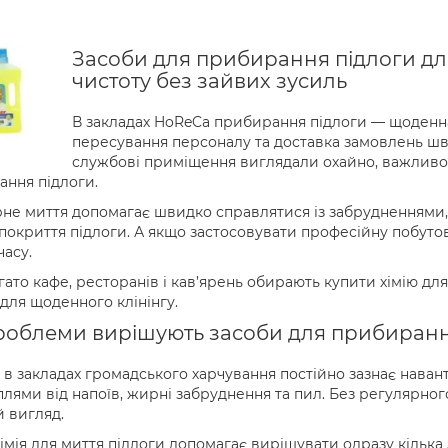
Засоби для прибирання підлоги дл
чистоту без зайвих зусиль
В закладах HoReCa прибирання підлоги — щоденна р
пересування персоналу та доставка замовлень шви
службові приміщення виглядали охайно, важливо
ння підлоги.
не миття допомагає швидко справлятися із забрудненнями, 
покриття підлоги. А якщо застосовувати професійну побутов
асу.
гато кафе, ресторанів і кав’ярень обирають купити хімію для
 для щоденного клінінгу.
роблеми вирішують засоби для прибиранн
 в закладах громадського харчування постійно зазнає навант
 плями від напоїв, жирні забруднення та пил. Без регуляр
 вигляд.
хімія для миття підлоги допомагає вирішувати одразу кілька 