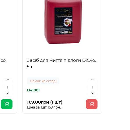
co,
Засіб для миття підлоги DiЄvo,
5л
Немає на складі
D41001
169.00грн (1 шт)
Ціна за 1шт 169 грн.