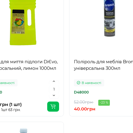
 для миття підлоги DiЄvo,
Поліроль для меблів Bron
рсальний, лимон 1000мл
універсальна 300мл
наявності
В наявності
0
D48000
52.00грн
-23 %
грн (1 шт)
40.00грн
 1шт 63 грн.