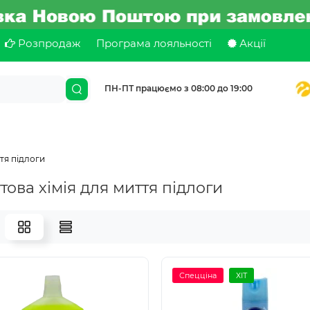
Розпродаж
Програма лояльності
Акції
ПН-ПТ працюємо з 08:00 до 19:00
тя підлоги
това хімія для миття підлоги
Спецціна
ХІТ