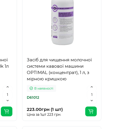
чної
Засіб для чищення молочної
k 1л
системи кавової машини
OPTIMAL (концентрат), 1 л, з
мірною кришкою
В наявності
D61012
223.00грн (1 шт)
Ціна за 1шт 223 грн.