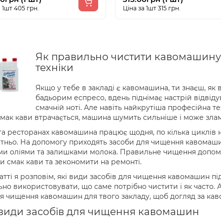
 1шт 405 грн.
Ціна за 1шт 315 грн.
Як правильно чистити кавомашину: 
техніки
Якщо у тебе в закладі є кавомашина, ти знаєш, як 
бадьорим еспресо, вдень піднімає настрій відвід
смачній ноті. Але навіть найкрутіша професійна те
смак кави втрачається, машина шумить сильніше і може зла
та ресторанах кавомашина працює щодня, по кілька циклів 
тньо. На допомогу приходять засоби для чищення кавомашин 
и оліями та залишками молока. Правильне чищення допома
и смак кави та зекономити на ремонті.
татті я розповім, які види засобів для чищення кавомашин під
но використовувати, що саме потрібно чистити і як часто. А
ля чищення кавомашин для твого закладу, щоб догляд за ка
 види засобів для чищення кавомашин