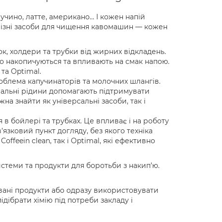
учино, латте, американо… І кожен напій
 різні засоби для чищення кавомашин — кожен
, холдери та трубки від жирних відкладень.
 накопичуються та впливають на смак напою.
 та Optimal.
облема капучинаторів та молочних шлангів.
ціальні рідини допомагають підтримувати
жна знайти як універсальні засоби, так і
в бойлері та трубках. Це впливає і на роботу
язковий пункт догляду, без якого техніка
ffeein clean, так і Optimal, які ефективно
истеми та продукти для боротьби з накип’ю.
овані продукти або одразу використовувати
ідібрати хімію під потреби закладу і