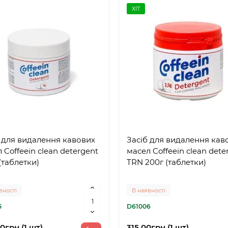
ХІТ
 для видалення кавових
Засіб для видалення кав
 Coffeein clean detergent
масел Coffeein clean dete
(таблетки)
TRN 200г (таблетки)
вності
В наявності
5
D61006
0грн (1 шт)
315.00грн (1 шт)