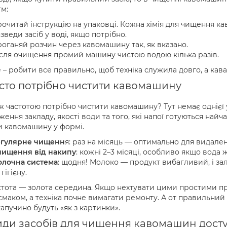
м:
очитай інструкцію на упаковці. Кожна хімія для чищення к
зведи засіб у воді, якщо потрібно.
оганяй розчин через кавомашину так, як вказано.
сля очищення промий машину чистою водою кілька разів.
 – робити все правильно, щоб техніка служила довго, а кав
сто потрібно чистити кавомашину
ж частотою потрібно чистити кавомашину? Тут немає однієї 
ження закладу, якості води та того, які напої готуються найч
 кавомашину у формі.
гулярне чищенн
я: раз на місяць — оптимально для видален
ищення від накипу
: кожні 2–3 місяці, особливо якщо вода 
лочна система
: щодня! Молоко — продукт вибагливий, і за
 гігієну.
стота — золота середина. Якщо нехтувати цими простими пр
смаком, а техніка почне вимагати ремонту. А от правильний 
апучино будуть «як з картинки».
иди засобів для чищення кавомашин досту