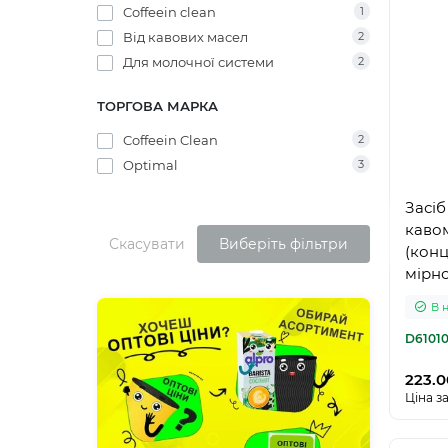
Coffeein clean
1
Від кавових масел
2
Для молочної системи
2
ТОРГОВА МАРКА
Coffeein Clean
2
Optimal
3
Засі
каво
Скасувати
Виберіть фільтри
(конц
мірн
В 
D6101
223.0
Ціна за