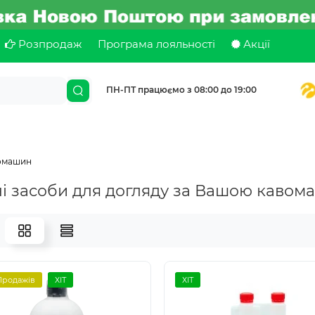
Розпродаж
Програма лояльності
Акції
ПН-ПТ працюємо з 08:00 до 19:00
вомашин
ні засоби для догляду за Вашою каво
Продажів
ХІТ
ХІТ