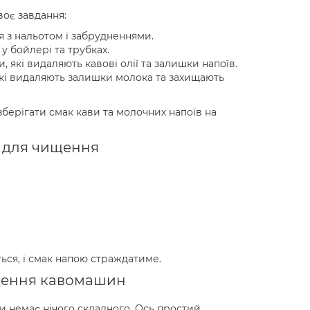
воє завдання:
я з нальотом і забрудненнями.
у бойлері та трубках.
 які видаляють кавові олії та залишки напоїв.
які видаляють залишки молока та захищають
зберігати смак кави та молочних напоїв на
у для чищення
ться, і смак напою страждатиме.
ищення кавомашин
и немає нічого складного. Ось простий