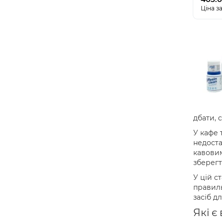
Ціна за
дбати, 
У кафе 
недоста
кавовим
зберегт
У цій с
правиль
засіб д
Які є