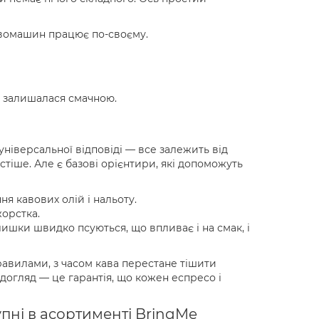
авомашин працює по-своєму.
а залишалася смачною.
універсальної відповіді — все залежить від
астіше. Але є базові орієнтири, які допоможуть
ня кавових олій і нальоту.
жорстка.
лишки швидко псуються, що впливає і на смак, і
авилами, з часом кава перестане тішити
догляд — це гарантія, що кожен еспресо і
пні в асортименті BringMe