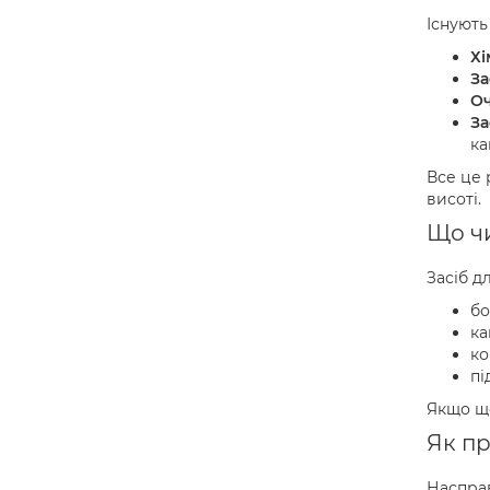
Існують
Хі
За
Оч
За
ка
Все це 
висоті.
Що ч
Засіб д
бо
ка
ко
пі
Якщо що
Як п
Насправ