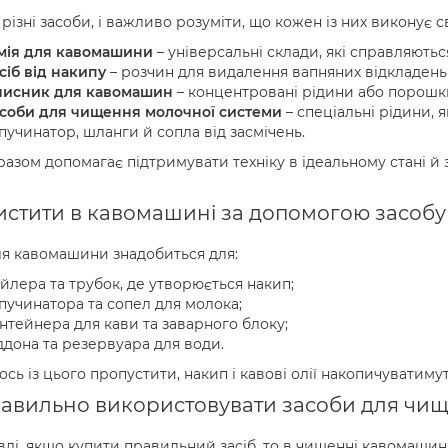
 різні засоби, і важливо розуміти, що кожен із них виконує с
мія для кавомашини
– універсальні склади, які справляютьс
сіб від накипу
– розчин для видалення вапняних відкладень 
исник для кавомашин
– концентровані рідини або порошки,
соби для чищення молочної системи
– спеціальні рідини, 
пучинатор, шланги й сопла від засмічень.
разом допомагає підтримувати техніку в ідеальному стані й 
истити в кавомашині за допомогою засоб
ля кавомашини знадобиться для:
йлера та трубок, де утворюється накип;
пучинатора та сопел для молока;
нтейнера для кави та заварного блоку;
ддона та резервуара для води.
сь із цього пропустити, накип і кавові олії накопичуватиму
равильно використовувати засоби для ч
ді, якщо купити правильний засіб, то в чищенні кавомашин