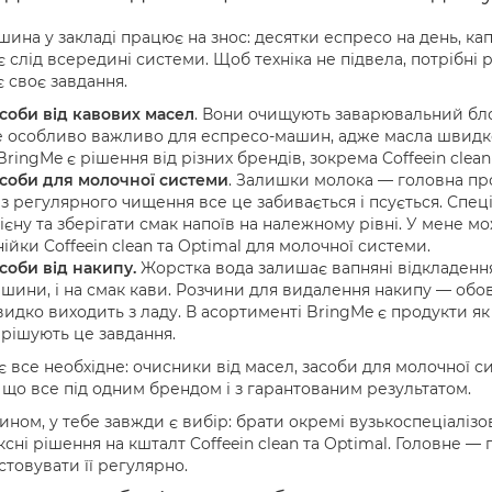
ина у закладі працює на знос: десятки еспресо на день, кап
 слід всередині системи. Щоб техніка не підвела, потрібні
 своє завдання.
соби від кавових масел
. Вони очищують заварювальний блок
 особливо важливо для еспресо-машин, адже масла швидко
BringMe є рішення від різних брендів, зокрема Coffeein clean
соби для молочної системи
. Залишки молока — головна пр
з регулярного чищення все це забивається і псується. Спе
гієну та зберігати смак напоїв на належному рівні. У мене мо
нійки Coffeein clean та Optimal для молочної системи.
соби від накипу
.
Жорстка вода залишає вапняні відкладення 
шини, і на смак кави. Розчини для видалення накипу — обов’
идко виходить з ладу. В асортименті BringMe є продукти як Co
рішують це завдання.
є все необхідне: очисники від масел, засоби для молочної с
 що все під одним брендом і з гарантованим результатом.
ином, у тебе завжди є вибір: брати окремі вузькоспеціаліз
сні рішення на кшталт Coffeein clean та Optimal. Головне — п
товувати її регулярно.