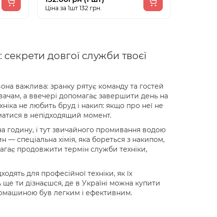
Ціна за 1шт 132 грн.
секрети довгої служби твоєї
вона важлива: зранку рятує команду та гостей
увачам, а ввечері допомагає завершити день на
хніка не любить бруд і накип: якщо про неї не
матися в непідходящий момент.
на годину, і тут звичайного промивання водою
— спеціальна хімія, яка бореться з накипом,
гає продовжити термін служби техніки,
ходять для професійної техніки, як їх
 ще ти дізнаєшся, де в Україні можна купити
вомашиною був легким і ефективним.