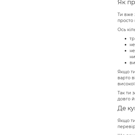
Як п
Ти вже 
просто 
Ось кіл
тр
не
не
ни
ви
Якщо ти
варто в
високої
Так ти 
довго й
Де ку
Якщо ти
перевір