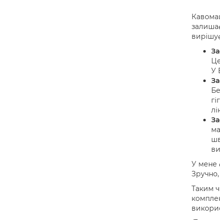
Кавомаш
залишає
вирішує
За
Це
У 
За
Бе
гі
лі
За
ма
шв
ви
У мене 
Зручно,
Таким ч
комплек
викорис