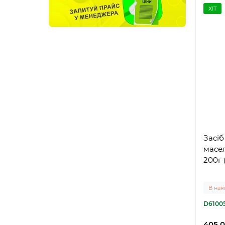
ХІТ
Засіб
масел
200г 
В ная
D6100
405.0