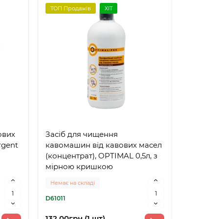
ТОП Продажів
ХІТ
ових
Засіб для чищення
rgent
кавомашин від кавових масел
(концентрат), OPTIMAL 0,5л, з
мірною кришкою
Немає на складі
D61011
132.00грн (1 шт)