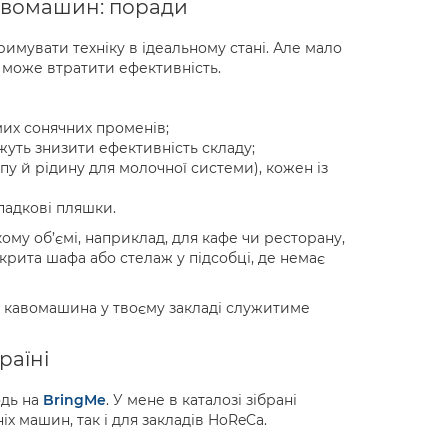
авомашин: поради
мувати техніку в ідеальному стані. Але мало
н може втратити ефективність.
мих сонячних променів;
жуть знизити ефективність складу;
пу й рідину для молочної системи), кожен із
падкові пляшки.
у об’ємі, наприклад, для кафе чи ресторану,
крита шафа або стелаж у підсобці, де немає
а кавомашина у твоєму закладі служитиме
раїні
одь на
BringMe
. У мене в каталозі зібрані
х машин, так і для закладів HoReCa.