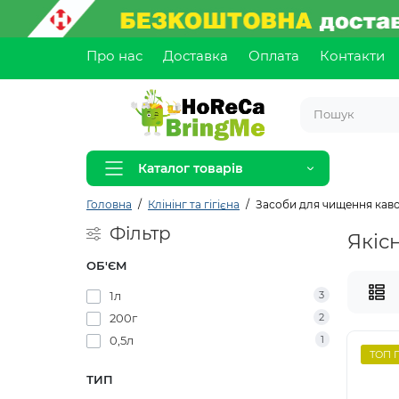
Про нас
Доставка
Оплата
Контакти
Каталог товарів
Головна
Клінінг та гігієна
Засоби для чищення ка
Фільтр
Якіс
ОБ'ЄМ
1л
3
200г
2
0,5л
1
ТОП 
ТИП