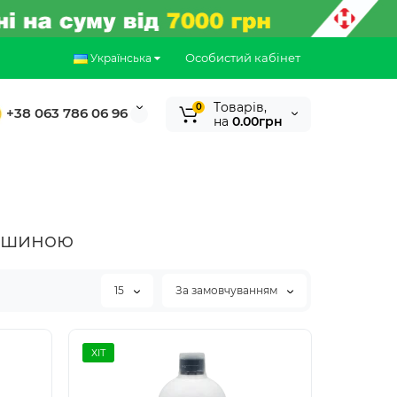
Особистий кабінет
Українська
Tоварів,
0
+38 063 786 06 96
на
0.00грн
машиною
15
За замовчуванням
ХІТ