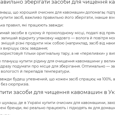
равильно зберігати засоби для чищення к
знаєш, що хороший очисник для кавомашин допомагає підтри
купити засіб, важливо правильно його зберігати, інакше ві
ька правил, які працюють завжди:
имай засоби в сухому й прохолодному місці, подалі від пря
 залишай відкриту упаковку надовго — волога й повітря мо
 змішуй різні продукти між собою (наприклад, засіб від наки
х вирішує своє завдання;
користовуй тільки оригінальну тару, а не «переливки» у ви
 плануєш купити рідину для очищення кавомашини у великом
ідразу подумати про місце для зберігання. Оптимально — за
 вологості й перепадів температури.
завжди будеш упевнений, що кожен засіб спрацює на 100%, 
 без сюрпризів.
пити засоби для чищення кавомашин в Ук
 шукаєш, де в Україні купити очисник для кавомашини, зах
ені бренди, які реально працюють і підходять як для домашні