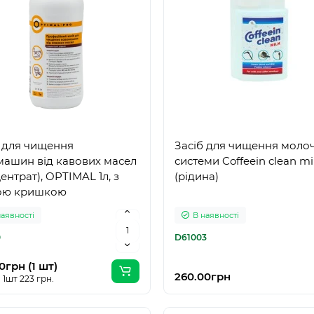
б для чищення
Засіб для чищення моло
машин від кавових масел
системи Coffeein clean mil
ентрат), OPTIMAL 1л, з
(рідина)
ою кришкою
наявності
В наявності
0
D61003
0грн (1 шт)
260.00грн
 1шт 223 грн.