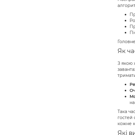
алгорит
Пр
Ро
Пр
Пі
Головне
Як ча
З якою 
заванта
тримати
Ре
Оч
Мо
на
Така ча
гостей 
кожне к
Які в