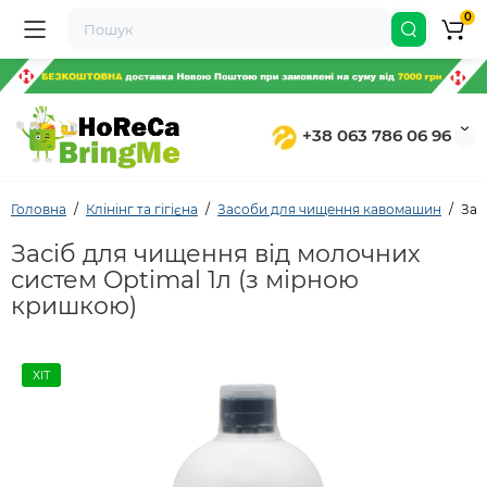
0
+38 063 786 06 96
Головна
Клінінг та гігієна
Засоби для чищення кавомашин
Зас
Засіб для чищення від молочних
систем Optimal 1л (з мірною
кришкою)
ХІТ