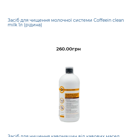
Засіб для чищення молочної системи Coffeein clean
milk 1л (рідина)
260.00грн
Засіб для чищення кавомашин від кавових масел