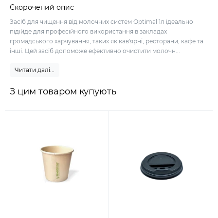
Скорочений опис
Засіб для чищення від молочних систем Optimal 1л ідеально
підійде для професійного використання в закладах
громадського харчування, таких як кав'ярні, ресторани, кафе та
інші. Цей засіб допоможе ефективно очистити молочн...
Читати далі...
З цим товаром купують