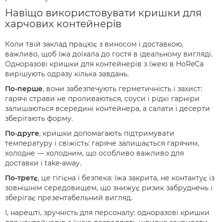
Навіщо використовувати кришки для
харчових контейнерів
Коли твій заклад працює з виносом і доставкою,
важливо, щоб їжа доїхала до гостя в ідеальному вигляді.
Одноразові кришки для контейнерів з їжею в HoReCa
вирішують одразу кілька завдань.
По-перше
, вони забезпечують герметичність і захист:
гарячі страви не проливаються, соуси і рідкі гарніри
залишаються всередині контейнера, а салати і десерти
зберігають форму.
По-друге
, кришки допомагають підтримувати
температуру і свіжість: гаряче залишається гарячим,
холодне — холодним, що особливо важливо для
доставки і take-away.
По-третє
, це гігієна і безпека: їжа закрита, не контактує із
зовнішнім середовищем, що знижує ризик забруднень і
зберігає презентабельний вигляд.
І, нарешті, зручність для персоналу: одноразові кришки