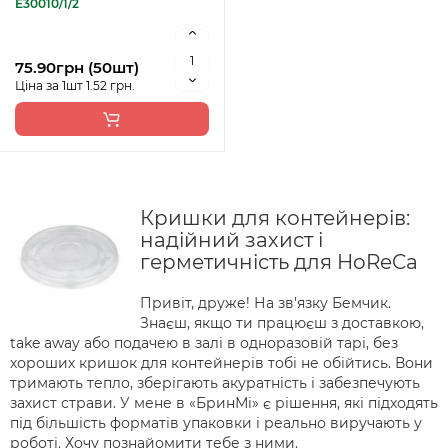
E30010/1/2
75.90грн (50шт)
Ціна за 1шт 1.52 грн.
Кришки для контейнерів:
надійний захист і
герметичність для HoReCa
Привіт, друже! На зв'язку Бемчик.
Знаєш, якщо ти працюєш з доставкою,
take away або подачею в залі в одноразовій тарі, без
хороших кришок для контейнерів тобі не обійтись. Вони
тримають тепло, зберігають акуратність і забезпечують
захист страви. У мене в «БринМі» є рішення, які підходять
під більшість форматів упаковки і реально виручають у
роботі. Хочу познайомити тебе з ними.