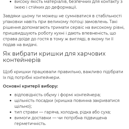
високу якість матеріалів, безпечних для контакту з
їжею і стійких до деформації.
Завдяки цьому ти можеш не сумніватися в стабільності
упаковки навіть при великому потоці замовлень. Такі
рішення допомагають тримати сервіс на високому рівні,
пришвидшують роботу кухні і дають впевненість, що
страва доїде до гостя в тому ж вигляді, в якому ти її
подав на видачі.
Як вибрати кришки для харчових
контейнерів
Щоб кришки працювали правильно, важливо підібрати
їх під потрібні контейнери.
Основні критерії вибору:
відповідність обєму і формі контейнера;
щільність посадки (кришка повинна закриватися
щільно);
тип страви — гаряча, холодна, рідка або суха;
вимоги доставки — чи потрібна підвищена
герметичність.