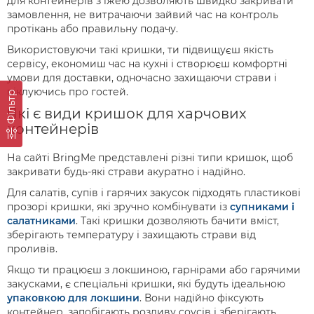
для контейнерів з їжею дозволяють швидко закривати
замовлення, не витрачаючи зайвий час на контроль
протікань або правильну подачу.
Використовуючи такі кришки, ти підвищуєш якість
сервісу, економиш час на кухні і створюєш комфортні
умови для доставки, одночасно захищаючи страви і
піклуючись про гостей.
Фільтр
Які є види кришок для харчових
контейнерів
На сайті BringMe представлені різні типи кришок, щоб
закривати будь-які страви акуратно і надійно.
Для салатів, супів і гарячих закусок підходять пластикові
прозорі кришки, які зручно комбінувати із
супниками і
салатниками
. Такі кришки дозволяють бачити вміст,
зберігають температуру і захищають страви від
проливів.
Якщо ти працюєш з локшиною, гарнірами або гарячими
закусками, є спеціальні кришки, які будуть ідеальною
упаковкою для локшини
. Вони надійно фіксують
контейнер, запобігають розливу соусів і зберігають