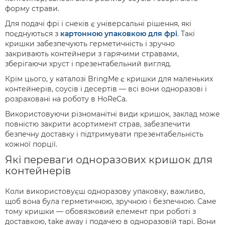
форму страви.
Для подачі фрі і снеків є універсальні рішення, які
поєднуються з
картонною упаковкою для фрі
. Такі
кришки забезпечують герметичність і зручно
закривають контейнери з гарячими стравами,
зберігаючи хруст і презентабельний вигляд.
Крім цього, у каталозі BringMe є кришки для маленьких
контейнерів, соусів і десертів — всі вони одноразові і
розраховані на роботу в HoReCa.
Використовуючи різноманітні види кришок, заклад може
повністю закрити асортимент страв, забезпечити
безпечну доставку і підтримувати презентабельність
кожної порції.
Які переваги одноразових кришок для
контейнерів
Коли використовуєш одноразову упаковку, важливо,
щоб вона була герметичною, зручною і безпечною. Саме
тому кришки — обовязковий елемент при роботі з
доставкою, take away і подачею в одноразовій тарі. Вони