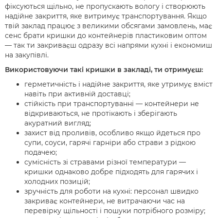
фіксуються щільно, не пропускають вологу і створюють
надійне закриття, яке витримує транспортування. Якщо
твій заклад працює з великими обсягами замовлень, має
сенс брати кришки до контейнерів пластиковим оптом
— так ти закриваєш одразу всі напрями кухні і економиш
на закупівлі.
Використовуючи такі кришки в закладі, ти отримуєш:
герметичність і надійне закриття, яке утримує вміст
навіть при активній доставці;
стійкість при транспортуванні — контейнери не
відкриваються, не протікають і зберігають
акуратний вигляд;
захист від проливів, особливо якщо йдеться про
супи, соуси, гарячі гарніри або страви з рідкою
подачею;
сумісність зі стравами різної температури —
кришки однаково добре підходять для гарячих і
холодних позицій;
зручність для роботи на кухні: персонал швидко
закриває контейнери, не витрачаючи час на
перевірку щільності і пошуки потрібного розміру;