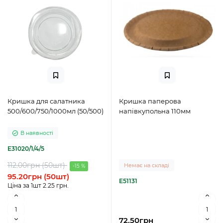
Кришка для салатника
Кришка паперова
500/600/750/1000мл (50/500)
напівкупольна 110мм
В наявності
E31020/1/4/5
112.00грн (50шт)
Немає на складі
-15 %
95.20грн (50шт)
E51131
Ціна за 1шт 2.25 грн.
72.50грн