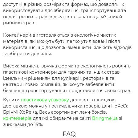
доступні в різних розмірах та формах, що дозволяє їх
використовувати для зберігання, транспортування та
подачі різних страв, від супів та салатів до м'ясних й
рибних страв.
Контейнери виготовляються з екологічно чистих
матеріалів, які можуть бути легко утилізовані після
використання, що дозволяє зменшити кількість відходів
та зберегти довкілля.
Висока міцність, зручна форма та екологічність роблять
пластикові контейнери для гарячих та інших страв
ідеальним рішенням для кулінарії, ресторанів та
кейтерингових компаній, які хочуть забезпечити
безпечне транспортування і представлення своїх страв.
Купити
пластикову упаковку
дешево із швидкою
доставкою можна у постачальника товарів для HoReCa
БрінМі-ХоРеКа. Весь асортимент ланч-боксів,
контейнерів
для їжі обирайте на сайті
Bringme.ua
зі
знижками до 15%.
FAQ