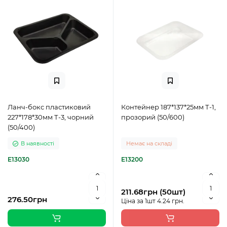
Ланч-бокс пластиковий
Контейнер 187*137*25мм Т-1,
227*178*30мм Т-3, чорний
прозорий (50/600)
(50/400)
В наявності
Немає на складі
E13030
E13200
211.68грн (50шт)
276.50грн
Ціна за 1шт 4.24 грн.