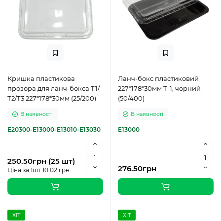
Кришка пластикова
Ланч-бокс пластиковий
прозора для ланч-бокса Т1/
227*178*30мм Т-1, чорний
Т2/Т3 227*178*30мм (25/200)
(50/400)
В наявності
В наявності
E20300-E13000-E13010-E13030
E13000
250.50грн (25 шт)
276.50грн
Ціна за 1шт 10.02 грн.
ХІТ
ХІТ