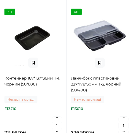
ХІТ
ХІТ
Контейнер 187*137*36мм Т-1,
Ланч-бокс пластиковий
чорний (50/600)
227*178*30мм Т-2, чорний
(50/400)
Немає на складі
Немає на складі
E13210
E13010
211.68грн
276.50грн