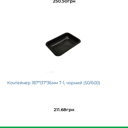
250.50грн
Контейнер 187*137*36мм Т-1, чорний (50/600)
211.68грн