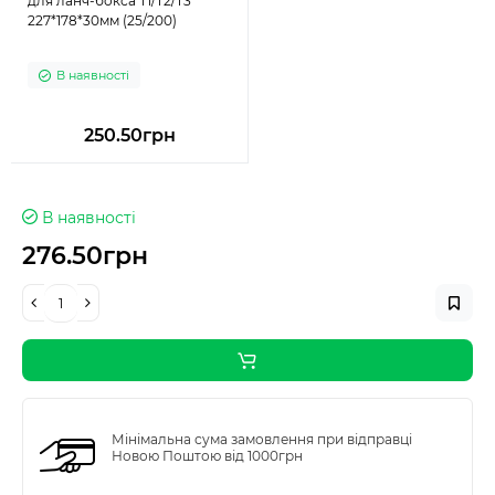
для ланч-бокса Т1/Т2/Т3
227*178*30мм (25/200)
В наявності
250.50грн
В наявності
276.50грн
Мінімальна сума замовлення при відправці
Новою Поштою від 1000грн