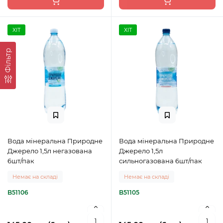
ХІТ
ХІТ
Фільтр
Вода мінеральна Природне
Вода мінеральна Природне
Джерело 1,5л негазована
Джерело 1,5л
6шт/пак
сильногазована 6шт/пак
Немає на складі
Немає на складі
B51106
B51105