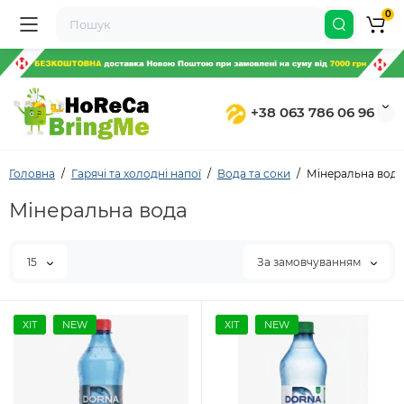
0
+38 063 786 06 96
Головна
Гарячі та холодні напої
Вода та соки
Мінеральна вода
Мінеральна вода
15
За замовчуванням
ХІТ
NEW
ХІТ
NEW