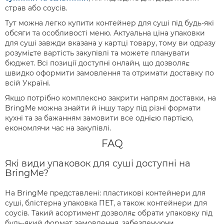
страв або соусів.
Тут можна легко купити контейнер для суші під будь-які
обсяги та особливості меню. Актуальна ціна упаковки
для суші завжди вказана у картці товару, тому ви одразу
розумієте вартість закупівлі та можете планувати
бюджет. Всі позиції доступні онлайн, що дозволяє
швидко оформити замовлення та отримати доставку по
всій Україні.
Якщо потрібно комплексно закрити напрям доставки, на
BringMe можна знайти й іншу тару під різні формати
кухні та за бажанням замовити все однією партією,
економлячи час на закупівлі.
FAQ
Які види упаковок для суші доступні на
BringMe?
На BringMe представлені: пластикові контейнери для
суші, блістерна упаковка ПЕТ, а також контейнери для
соусів. Такий асортимент дозволяє обрати упаковку під
будь-який формат замовлення, забезпечуючи