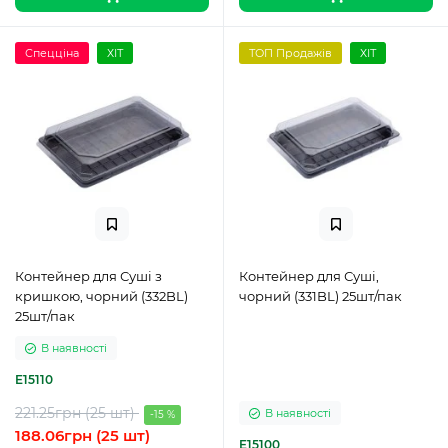
Спецціна
ХІТ
ТОП Продажів
ХІТ
Контейнер для Суші з
Контейнер для Суші,
кришкою, чорний (332BL)
чорний (331BL) 25шт/пак
25шт/пак
В наявності
E15110
221.25грн (25 шт)
В наявності
-15 %
188.06грн (25 шт)
E15100