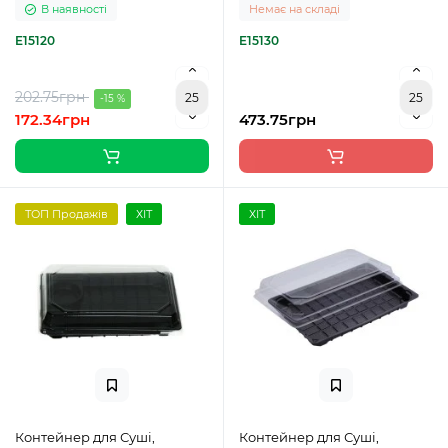
В наявності
Немає на складі
E15120
E15130
202.75грн
-15 %
172.34грн
473.75грн
ТОП Продажів
ХІТ
ХІТ
Контейнер для Суші,
Контейнер для Суші,