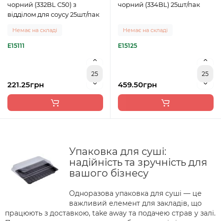
чорний (332BL С50) з
чорний (334BL) 25шт/пак
відділом для соусу 25шт/пак
Немає на складі
Немає на складі
E15111
E15125
221.25грн
459.50грн
Упаковка для суші:
надійність та зручність для
вашого бізнесу
Одноразова упаковка для суші — це
важливий елемент для закладів, що
працюють з доставкою, take away та подачею страв у залі.