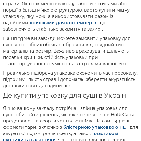
страви. Якщо ж меню включає набори з соусами або
порції з більш м’якою структурою, варто купити міцну
упаковку, яку можна використовувати разом із
надійними
кришками для контейнерів
, що
забезпечують стабільне закриття та захист.
На BringMe ви завжди можете замовити упаковку для
суші у потрібних обсягах, обравши відповідний тип
матеріалів та розмір. Важливо враховувати щільність
посадки кришки, стійкість упаковки при
транспортуванні та сумісність із стравами вашої кухні.
Правильно підібрана упаковка економить час персоналу,
підтримує якість страв і допомагає зберегти акуратність
доставки навіть у години пік.
Де купити упаковку для суші в Україні
Якщо вашому закладу потрібна надійна упаковка для
суші, обирайте рішення, які вже перевірені в HoReCa та
представлені в асортименті «БринМі». На сайті є різні
формати тари, включно з
блістерною упаковкою ПЕТ
для
акуратної подачі ролів і сетів, а також
пластикові
супники та салатники
, які підходять для додаткових