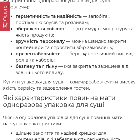
Використання одноразової упаковки для суші
забезпечує:
Фільтр
герметичність та надійність
— запобігає
протіканню соусів та розливам;
збереження свіжості
— підтримує температуру та
якість продуктів;
зручність персоналу
— можна швидко закрити
контейнери та спростити збір замовлень;
презентабельність
— зберігає естетичний вигляд
ролів та наборів;
безпеку та гігієну
— їжа закрита та захищена від
зовнішнього впливу.
Купити упаковку для суші — означає забезпечити високу
якість сервісу та задоволення гостей.
Які характеристики повинна мати
одноразова упаковка для суші
Якісна одноразова упаковка для суші повинна мати
наступні характеристики:
щільне закриття та надійні кришки для
контейнерів, які забезпечують герметичність;