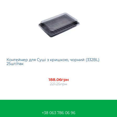
Контейнер для Суші з кришкою, чорний (332BL)
25шт/пак
188.06грн
221.25грн
+38 063 786 06 96