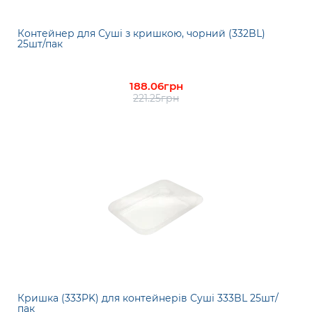
Контейнер для Суші з кришкою, чорний (332BL)
25шт/пак
188.06грн
221.25грн
Кришка (333PK) для контейнерів Суші 333BL 25шт/
пак