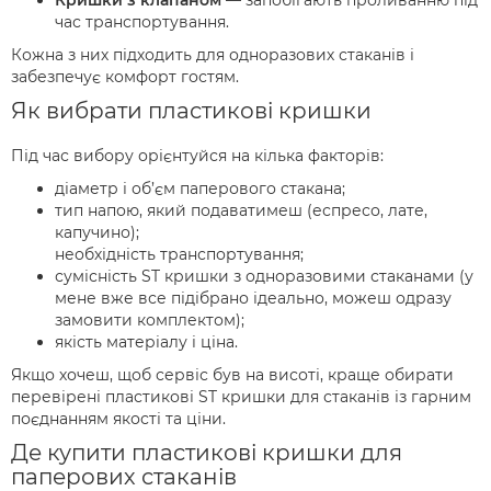
Кришки з клапаном
— запобігають проливанню під
час транспортування.
Кожна з них підходить для одноразових стаканів і
забезпечує комфорт гостям.
Як вибрати пластикові кришки
Під час вибору орієнтуйся на кілька факторів:
діаметр і об’єм паперового стакана;
тип напою, який подаватимеш (еспресо, лате,
капучино);
необхідність транспортування;
сумісність ST кришки з одноразовими стаканами (у
мене вже все підібрано ідеально, можеш одразу
замовити комплектом);
якість матеріалу і ціна.
Якщо хочеш, щоб сервіс був на висоті, краще обирати
перевірені пластикові ST кришки для стаканів із гарним
поєднанням якості та ціни.
Де купити пластикові кришки для
паперових стаканів