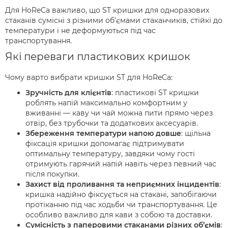
Для HoReCa важливо, що ST кришки для одноразових
стаканів сумісні з різними об’ємами стаканчиків, стійкі до
температури і не деформуються під час
транспортування.
Які переваги пластикових кришок
Чому варто вибрати кришки ST для HoReCa:
Зручність для клієнтів
: пластикові ST кришки
роблять напій максимально комфортним у
вживанні — каву чи чай можна пити прямо через
отвір, без трубочки та додаткових аксесуарів.
Збереження температури напою довше
: щільна
фіксація кришки допомагає підтримувати
оптимальну температуру, завдяки чому гості
отримують гарячий напій навіть через певний час
після покупки.
Захист від проливання та неприємних інцидентів
:
кришка надійно фіксується на стакані, запобігаючи
протіканню під час ходьби чи транспортування. Це
особливо важливо для кави з собою та доставки.
Сумісність з паперовими стаканами різних об’ємів
: