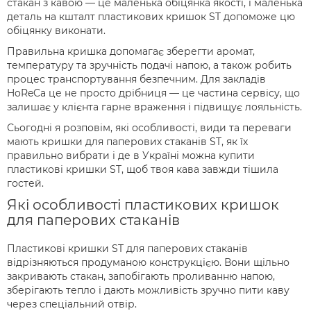
стакан з кавою — це маленька обіцянка якості, і маленька
деталь на кшталт пластикових кришок ST допоможе цю
обіцянку виконати.
Правильна кришка допомагає зберегти аромат,
температуру та зручність подачі напою, а також робить
процес транспортування безпечним. Для закладів
HoReCa це не просто дрібниця — це частина сервісу, що
залишає у клієнта гарне враження і підвищує лояльність.
Сьогодні я розповім, які особливості, види та переваги
мають кришки для паперових стаканів ST, як їх
правильно вибрати і де в Україні можна купити
пластикові кришки ST, щоб твоя кава завжди тішила
гостей.
Які особливості пластикових кришок
для паперових стаканів
Пластикові кришки ST для паперових стаканів
відрізняються продуманою конструкцією. Вони щільно
закривають стакан, запобігають проливанню напою,
зберігають тепло і дають можливість зручно пити каву
через спеціальний отвір.