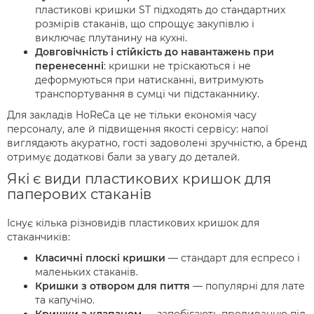
пластикові кришки ST підходять до стандартних
розмірів стаканів, що спрощує закупівлю і
виключає плутанину на кухні.
Довговічність і стійкість до навантажень при
перенесенні
: кришки не тріскаються і не
деформуються при натисканні, витримують
транспортування в сумці чи підстаканнику.
Для закладів HoReCa це не тільки економія часу
персоналу, але й підвищення якості сервісу: напої
виглядають акуратно, гості задоволені зручністю, а бренд
отримує додаткові бали за увагу до деталей.
Які є види пластикових кришок для
паперових стаканів
Існує кілька різновидів пластикових кришок для
стаканчиків:
Класичні плоскі кришки
— стандарт для еспресо і
маленьких стаканів.
Кришки з отвором для пиття
— популярні для лате
та капучіно.