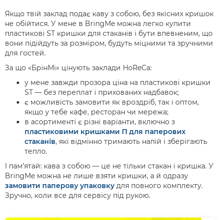
Якщо твій заклад подає каву з собою, без якісних кришок
не обійтися. У мене в BringMe можна легко купити
пластикові ST кришки для стаканів і бути впевненим, що
вони підійдуть за розміром, будуть міцними та зручними
для гостей.
За що «БрінМі» цінують заклади HoReCa:
у мене завжди прозора ціна на пластикові кришки
ST — без переплат і прихованих надбавок;
є можливість замовити як вроздріб, так і оптом,
якщо у тебе кафе, ресторан чи мережа;
в асортименті є різні варіанти, включно з
пластиковими кришками П для паперових
стаканів
, які відмінно тримають напій і зберігають
тепло.
І пам’ятай: кава з собою — це не тільки стакан і кришка. У
BringMe можна не лише взяти кришки, а й одразу
замовити паперову упаковку
для повного комплекту.
Зручно, коли все для сервісу під рукою.