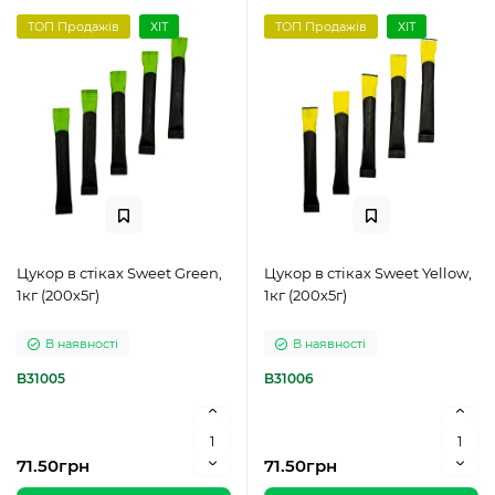
ТОП Продажів
ХІТ
ТОП Продажів
ХІТ
Цукор в стіках Sweet Green,
Цукор в стіках Sweet Yellow,
1кг (200х5г)
1кг (200х5г)
В наявності
В наявності
B31005
B31006
71.50грн
71.50грн