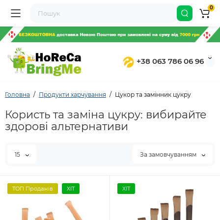
0
+38 063 786 06 96
Головна
Продукти харчування
Цукор та замінник цукру
Користь та заміна цукру: вибирайте
здорові альтернативи
15
За замовчуванням
ТОП Продажів
ХІТ
ХІТ