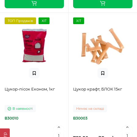
ТОП Продажів
ХІТ
ХІТ
Цукор-пісок Економ, 1кг
Цукор крафт, БЛОК 15кг
В наявності
Немає на складі
B30010
B30003