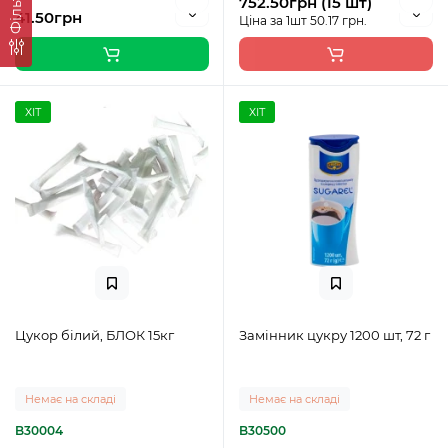
Фільтр
752.50грн (15 шт)
41.50грн
Ціна за 1шт 50.17 грн.
ХІТ
ХІТ
Цукор білий, БЛОК 15кг
Замінник цукру 1200 шт, 72 г
Немає на складі
Немає на складі
B30004
B30500