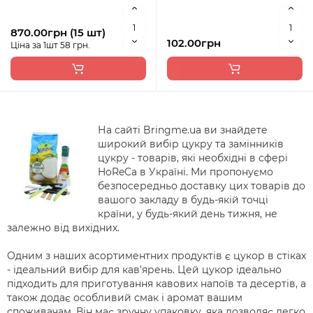
870.00грн (15 шт)
102.00грн
Ціна за 1шт 58 грн.
На сайті Bringme.ua ви знайдете
широкий вибір цукру та замінників
цукру - товарів, які необхідні в сфері
HoReCa в Україні. Ми пропонуємо
безпосередньо доставку цих товарів до
вашого закладу в будь-якій точці
країни, у будь-який день тижня, не
залежно від вихідних.
Одним з наших асортиментних продуктів є цукор в стіках
- ідеальний вибір для кав'ярень. Цей цукор ідеально
підходить для приготування кавових напоїв та десертів, а
також додає особливий смак і аромат вашим
споживачам. Він має зручну упаковку, яка дозволяє легко