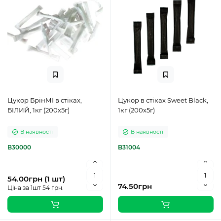
Цукор БрінМІ в стіках,
Цукор в стіках Sweet Black,
БІЛИЙ, 1кг (200х5г)
1кг (200х5г)
В наявності
В наявності
B30000
B31004
54.00грн (1 шт)
74.50грн
Ціна за 1шт 54 грн.