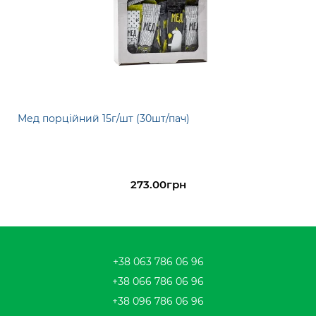
Мед порційний 15г/шт (30шт/пач)
273.00грн
+38 063 786 06 96
+38 066 786 06 96
+38 096 786 06 96