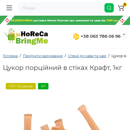
0
+38 063 786 06 96
Головна
Продукти харчування
Спеції до кави та чаю
Цукор в ст
Цукор порційний в стіках Крафт, 1кг
ТОП Продажів
ХІТ