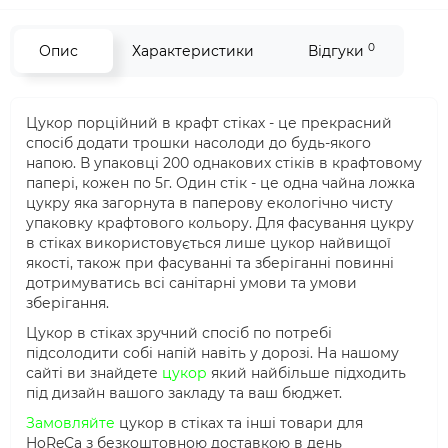
0
Опис
Характеристики
Відгуки
Цукор порційний в крафт стіках - це прекрасний
спосіб додати трошки насолоди до будь-якого
напою. В упаковці 200 однакових стіків в крафтовому
папері, кожен по 5г. Один стік - це одна чайна ложка
цукру яка загорнута в паперову екологічно чисту
упаковку крафтового кольору. Для фасування цукру
в стіках використовується лише цукор найвищої
якості, також при фасуванні та зберіганні повинні
дотримуватись всі санітарні умови та умови
зберігання.
Цукор в стіках зручний спосіб по потребі
підсолодити собі напій навіть у дорозі. На нашому
сайті ви знайдете
цукор
який найбільше підходить
під дизайн вашого закладу та ваш бюджет.
Замовляйте
цукор в стіках та інші товари для
HoReCa з безкоштовною доставкою в день