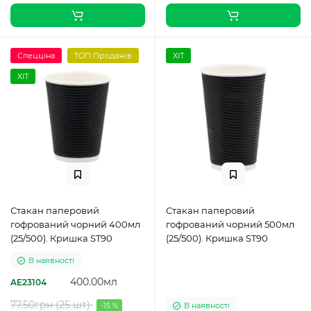
Спецціна
ТОП Продажів
ХІТ
ХІТ
Стакан паперовий
Стакан паперовий
гофрований чорний 400мл
гофрований чорний 500мл
(25/500). Кришка ST90
(25/500). Кришка ST90
В наявності
400.00мл
AE23104
77.50грн (25 шт)
В наявності
-15 %