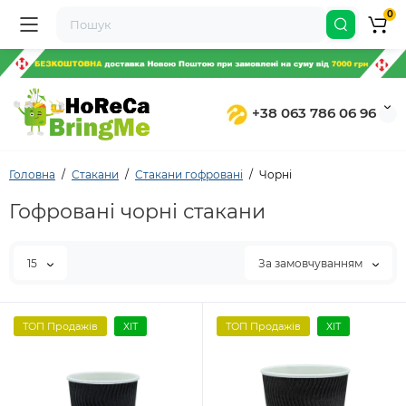
0
+38 063 786 06 96
Головна
Стакани
Стакани гофровані
Чорні
Гофровані чорні стакани
15
За замовчуванням
ТОП Продажів
ХІТ
ТОП Продажів
ХІТ