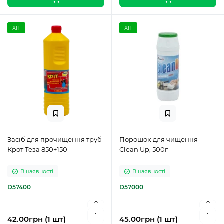
ХІТ
ХІТ
Засіб для прочищення труб
Порошок для чищення
Крот Теза 850+150
Clean Up, 500г
В наявності
В наявності
D57400
D57000
42.00грн (1 шт)
45.00грн (1 шт)