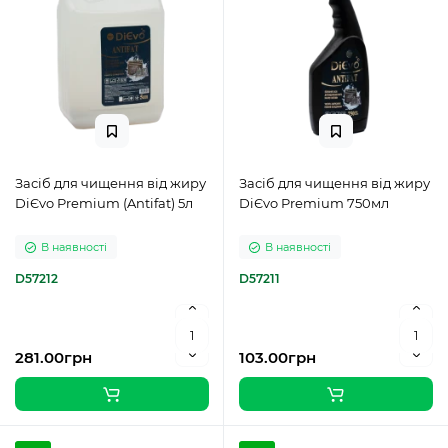
Засіб для чищення від жиру
Засіб для чищення від жиру
DiЄvo Premium (Antifat) 5л
DiЄvo Premium 750мл
В наявності
В наявності
D57212
D57211
281.00грн
103.00грн