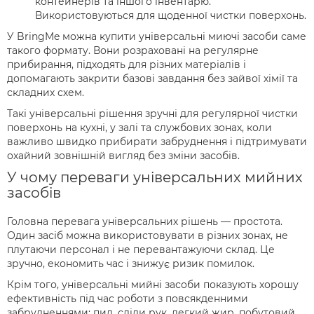
контейнерів та іншого інвентарю.
Використовуються для щоденної чистки поверхонь.
У BringMe можна купити універсальні миючі засоби саме
такого формату. Вони розраховані на регулярне
прибирання, підходять для різних матеріалів і
допомагають закрити базові завдання без зайвої хімії та
складних схем.
Такі універсальні рішення зручні для регулярної чистки
поверхонь на кухні, у залі та службових зонах, коли
важливо швидко прибирати забруднення і підтримувати
охайний зовнішній вигляд без зміни засобів.
У чому переваги універсальних мийних
засобів
Головна перевага універсальних рішень — простота.
Один засіб можна використовувати в різних зонах, не
плутаючи персонал і не перевантажуючи склад. Це
зручно, економить час і знижує ризик помилок.
Крім того, універсальні мийні засоби показують хорошу
ефективність під час роботи з повсякденними
забрудненнями: пил, сліди рук, легкий жир, побутовий