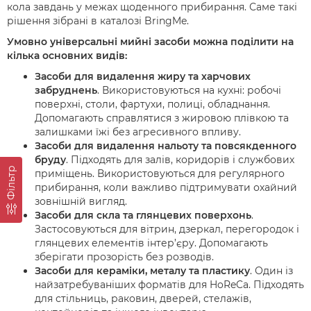
кола завдань у межах щоденного прибирання. Саме такі
рішення зібрані в каталозі BringMe.
Умовно універсальні мийні засоби можна поділити на
кілька основних видів:
Засоби для видалення жиру та харчових
забруднень
. Використовуються на кухні: робочі
поверхні, столи, фартухи, полиці, обладнання.
Допомагають справлятися з жировою плівкою та
залишками їжі без агресивного впливу.
Засоби для видалення нальоту та повсякденного
бруду
. Підходять для залів, коридорів і службових
Фільтр
приміщень. Використовуються для регулярного
прибирання, коли важливо підтримувати охайний
зовнішній вигляд.
Засоби для скла та глянцевих поверхонь
.
Застосовуються для вітрин, дзеркал, перегородок і
глянцевих елементів інтер’єру. Допомагають
зберігати прозорість без розводів.
Засоби для кераміки, металу та пластику
. Один із
найзатребуваніших форматів для HoReCa. Підходять
для стільниць, раковин, дверей, стелажів,