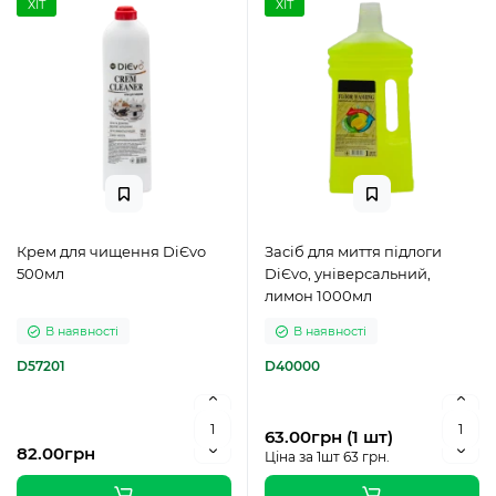
ХІТ
ХІТ
Крем для чищення DiЄvo
Засіб для миття підлоги
500мл
DiЄvo, універсальний,
лимон 1000мл
В наявності
В наявності
D57201
D40000
63.00грн (1 шт)
82.00грн
Ціна за 1шт 63 грн.