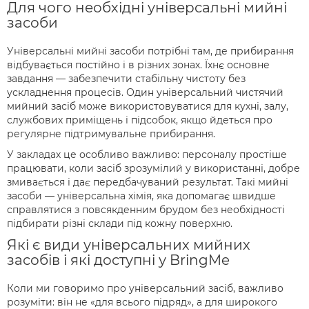
Для чого необхідні універсальні мийні
засоби
Універсальні мийні засоби потрібні там, де прибирання
відбувається постійно і в різних зонах. Їхнє основне
завдання — забезпечити стабільну чистоту без
ускладнення процесів. Один універсальний чистячий
мийний засіб може використовуватися для кухні, залу,
службових приміщень і підсобок, якщо йдеться про
регулярне підтримувальне прибирання.
У закладах це особливо важливо: персоналу простіше
працювати, коли засіб зрозумілий у використанні, добре
змивається і дає передбачуваний результат. Такі мийні
засоби — універсальна хімія, яка допомагає швидше
справлятися з повсякденним брудом без необхідності
підбирати різні склади під кожну поверхню.
Які є види універсальних мийних
засобів і які доступні у BringMe
Коли ми говоримо про універсальний засіб, важливо
розуміти: він не «для всього підряд», а для широкого