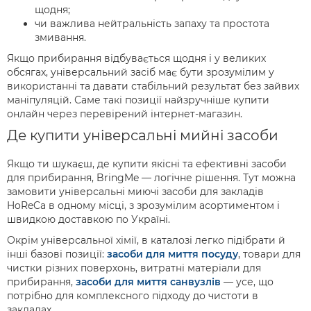
щодня;
чи важлива нейтральність запаху та простота
змивання.
Якщо прибирання відбувається щодня і у великих
обсягах, універсальний засіб має бути зрозумілим у
використанні та давати стабільний результат без зайвих
маніпуляцій. Саме такі позиції найзручніше купити
онлайн через перевірений інтернет-магазин.
Де купити універсальні мийні засоби
Якщо ти шукаєш, де купити якісні та ефективні засоби
для прибирання, BringMe — логічне рішення. Тут можна
замовити універсальні миючі засоби для закладів
HoReCa в одному місці, з зрозумілим асортиментом і
швидкою доставкою по Україні.
Окрім універсальної хімії, в каталозі легко підібрати й
інші базові позиції:
засоби для миття посуду
, товари для
чистки різних поверхонь, витратні матеріали для
прибирання,
засоби для миття санвузлів
— усе, що
потрібно для комплексного підходу до чистоти в
закладах.