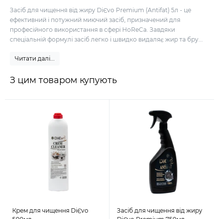
Засіб для чищення від жиру DiЄvo Premium (Antifat) 5л - це
ефективний і потужний миючий засіб, призначений для
професійного використання в сфері HoReCa. Завдяки
спеціальній формулі засіб легко і швидко видаляє жир та бру...
Читати далі...
З цим товаром купують
Крем для чищення DiЄvo
Засіб для чищення від жиру