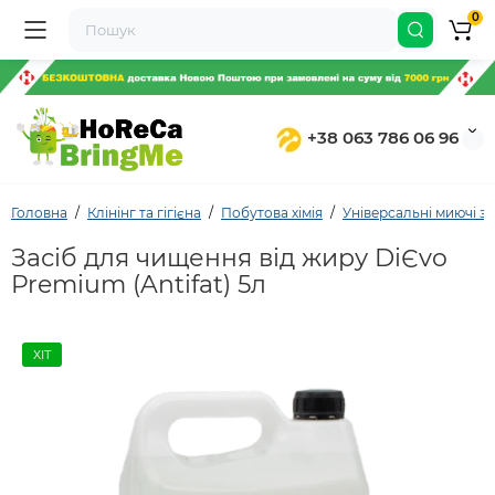
0
+38 063 786 06 96
Головна
Клінінг та гігієна
Побутова хімія
Універсальні миючі з
Засіб для чищення від жиру DiЄvo
Premium (Antifat) 5л
ХІТ