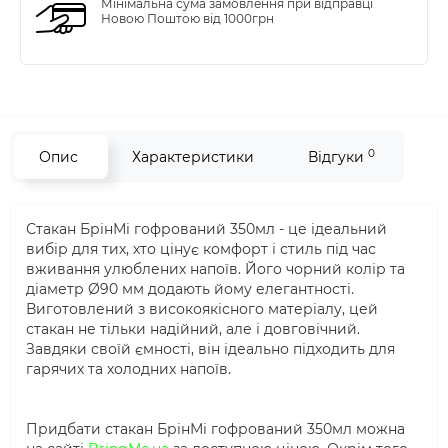
Мінімальна сума замовлення при відправці
Новою Поштою від 1000грн
0
Опис
Характеристики
Відгуки
Стакан БрінМі гофрований 350мл - це ідеальний
вибір для тих, хто цінує комфорт і стиль під час
вживання улюблених напоїв. Його чорний колір та
діаметр Ø90 мм додають йому елегантності.
Виготовлений з високоякісного матеріалу, цей
стакан не тільки надійний, але і довговічний.
Завдяки своїй ємності, він ідеально підходить для
гарячих та холодних напоїв.
Придбати стакан БрінМі гофрований 350мл можна