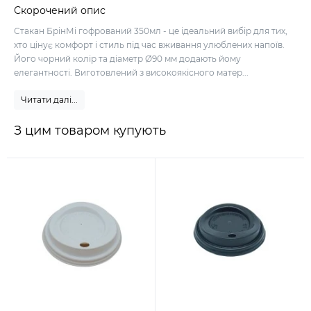
Скорочений опис
Стакан БрінМі гофрований 350мл - це ідеальний вибір для тих,
хто цінує комфорт і стиль під час вживання улюблених напоїв.
Його чорний колір та діаметр Ø90 мм додають йому
елегантності. Виготовлений з високоякісного матер...
Читати далі...
З цим товаром купують