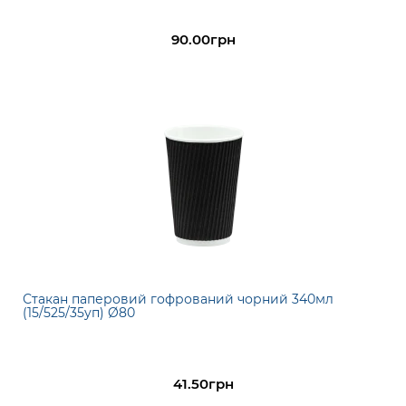
90.00грн
Стакан паперовий гофрований чорний 340мл
(15/525/35уп) Ø80
41.50грн