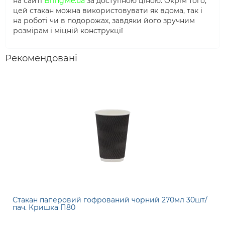
на сайті
BringMe.ua
за доступною ціною. Окрім того,
цей стакан можна використовувати як вдома, так і
на роботі чи в подорожах, завдяки його зручним
розмірам і міцній конструкції
Рекомендовані
Стакан паперовий гофрований чорний 270мл 30шт/
пач. Кришка П80