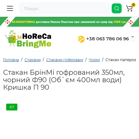
0
+38 063 786 06 96
Головна
Стакани
Стакани гофровані
Чорні
Стакан паперови
Стакан БрінМі гофрований 350мл,
чорний Ф90 (Об`єм 400мл води)
Кришка П 90
ХІТ