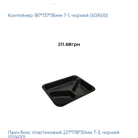
Контейнер 187*137*36мм Т-1, чорний (50/600)
211.68грн
Ланч-бокс пластиковий 227*178*30мм Т-3, чорний
(50/400)