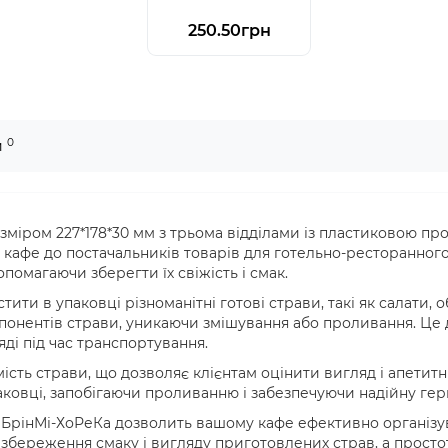
250.50грн
0
и
озміром 227*178*30 мм з трьома відділами із пластиковою 
з кафе до постачальників товарів для готельно-ресторанного
помагаючи зберегти їх свіжість і смак.
тити в упаковці різноманітні готові страви, такі як салати, 
понентів страви, уникаючи змішування або проливання. Це 
яді під час транспортування.
ть страви, що дозволяє клієнтам оцінити вигляд і апетитні
аковці, запобігаючи проливанню і забезпечуючи надійну гер
 БрінМі-ХоРеКа дозволить вашому кафе ефективно організува
ь збереження смаку і вигляду приготовлених страв, а прост