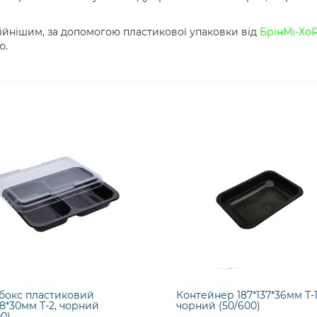
сійнішим, за допомогою пластикової упаковки від
БрінМі-Хо
ю.
бокс пластиковий
Контейнер 187*137*36мм Т-1
78*30мм Т-2, чорний
чорний (50/600)
0)