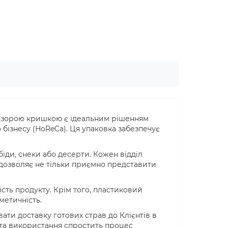
прозорою кришкою є ідеальним рішенням
 бізнесу (HoReCa). Ця упаковка забезпечує
обіди, снеки або десерти. Кожен відділ
дозволяє не тільки приємно представити
сть продукту. Крім того, пластиковий
метичність.
ти доставку готових страв до Клієнтів в
ота використання спростить процес