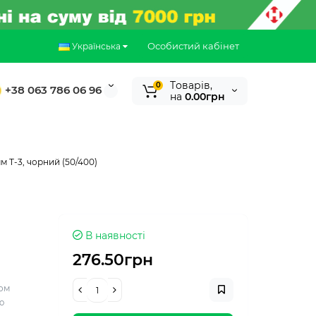
Особистий кабінет
Українська
Tоварів,
0
+38 063 786 06 96
на
0.00грн
 Т-3, чорний (50/400)
В наявності
276.50грн
ром
ю