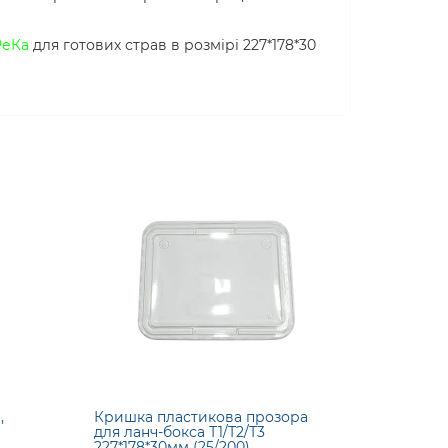
РеКа
для готових страв в розмірі 227*178*30
,
Кришка пластикова прозора
для ланч-бокса Т1/Т2/Т3
227*178*30мм (25/200)