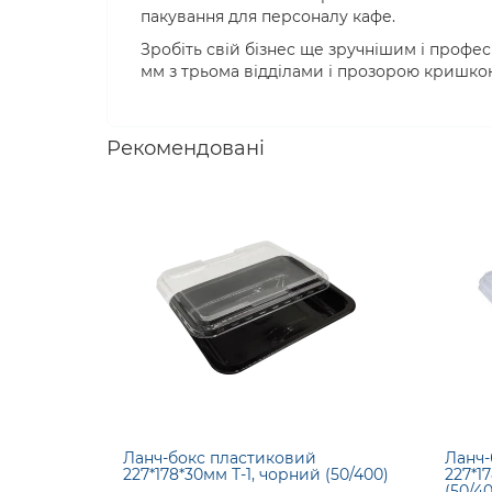
пакування для персоналу кафе.
Зробіть свій бізнес ще зручнішим і профе
мм з трьома відділами і прозорою кришко
Рекомендовані
Ланч-бокс пластиковий
Ланч-
227*178*30мм Т-1, чорний (50/400)
227*1
(50/40