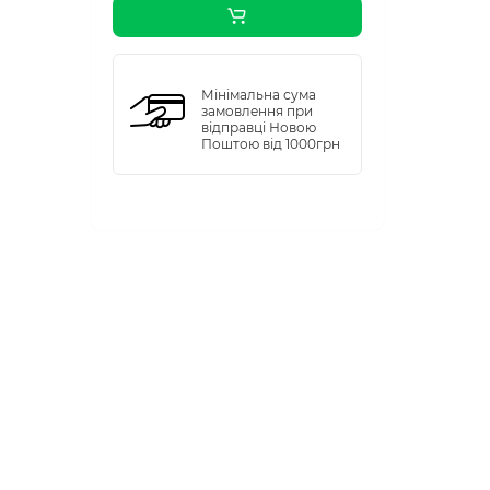
Мінімальна сума
замовлення при
відправці Новою
Поштою від 1000грн