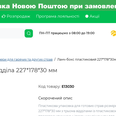
Розпродаж
Програма лояльності
Акції
ПН-ПТ працюємо з 08:00 до 19:00
ери для гарячих та других страв
Ланч-бокс пластиковий 227*178*30мм
дділа 227*178*30 мм
Код товару:
E13030
Скорочений опис
Пластикова упаковка для готових страв розмі
227*178*30 мм з трьома відділами із пластиково