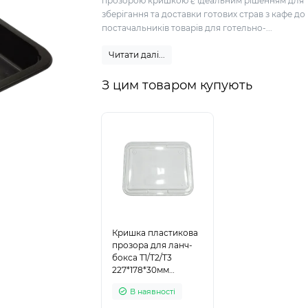
прозорою кришкою є ідеальним рішенням для
зберігання та доставки готових страв з кафе до
постачальників товарів для готельно-...
Читати далі...
З цим товаром купують
Кришка пластикова
прозора для ланч-
бокса Т1/Т2/Т3
227*178*30мм
(25/200)
В наявності