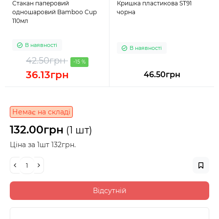
Стакан паперовий
Кришка пластикова ST91
одношаровий Bamboo Cup
чорна
110мл
В наявності
В наявності
42.50грн
-15 %
36.13грн
46.50грн
Немає на складі
132.00грн
(1 шт)
Ціна за 1шт 132грн.
Відсутній