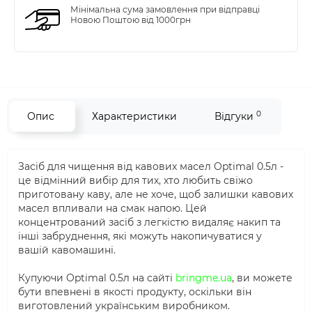
Мінімальна сума замовлення при відправці
Новою Поштою від 1000грн
0
Опис
Характеристики
Відгуки
Засіб для чищення від кавових масел Optimal 0.5л -
це відмінний вибір для тих, хто любить свіжо
приготовану каву, але не хоче, щоб залишки кавових
масел впливали на смак напою. Цей
концентрований засіб з легкістю видаляє накип та
інші забруднення, які можуть накопичуватися у
вашій кавомашині.
Купуючи Optimal 0.5л на сайті
bringme.ua
, ви можете
бути впевнені в якості продукту, оскільки він
виготовлений українським виробником.