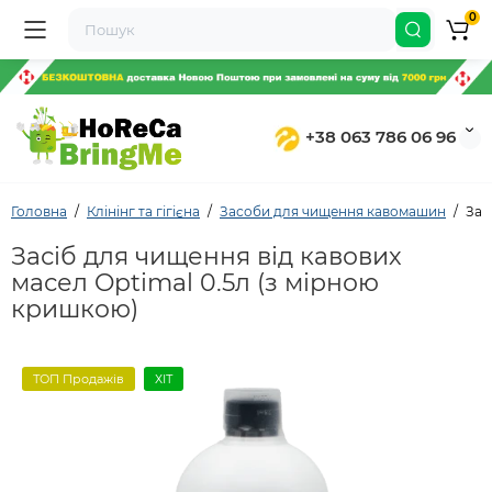
0
+38 063 786 06 96
Головна
Клінінг та гігієна
Засоби для чищення кавомашин
Зас
Засіб для чищення від кавових
масел Optimal 0.5л (з мірною
кришкою)
ТОП Продажів
ХІТ