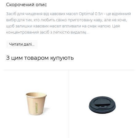
Скорочений опис
Засіб для чищення від кавових масел Optimal 0.5л - це відмінний
вибір для тих, хто любить свіжо приготовану каву, але не хоче,
щоб залишки кавових масел впливали на смак напою. Цей
концентрований засіб з легкістю видаляє...
Читати далі...
З цим товаром купують