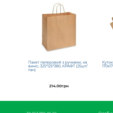
Пакет паперовий з ручками, на
Куток
виніс, 325*125*380, КРАФТ (25шт/
170х17
пач)
214.00грн