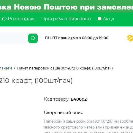
Розпродаж
Програма лояльності
Акції
ПН-ПТ працюємо з 08:00 до 19:00
пакети
Пакет паперовий саше 90*40*210 крафт, (100шт/пач)
10 крафт, (100шт/пач)
Код товару:
E40602
Скорочений опис
Паперовий саше розміром 90*40*210 мм зробле
якісного крафтового матеріалу і призначений 