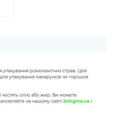
н
 упакування різноманітних страв. Цей
ть для упакування макарунсів чи горішків
і містять олію або жир. Ви можете
 Замовляйте на нашому сайті
bringme.ua
і