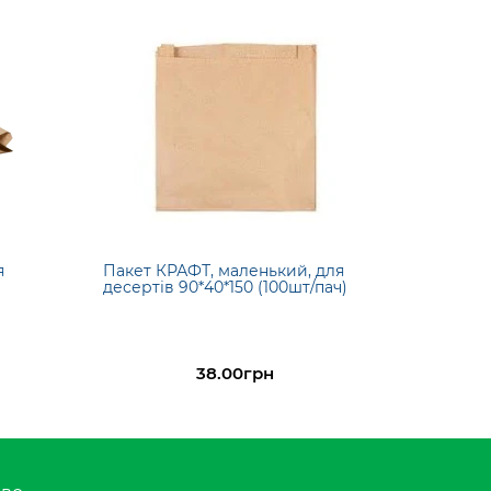
я
Пакет КРАФТ, маленький, для
десертів 90*40*150 (100шт/пач)
38.00грн