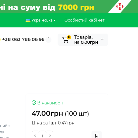
Особистий кабінет
Українська
Tоварів,
0
+38 063 786 06 96
на
0.00грн
В наявності
47.00грн
(100 шт)
Ціна за 1шт 0.47грн.
ний з
для