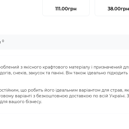
111.00грн
38.00гр
0
и
блений з якісного крафтового матеріалу і призначений для
догів, снеків, закусок та паніні. Він також ідеально підходи
стійким, що робить його ідеальним варіантом для страв, як
птовому варіанті з безкоштовною доставкою по всій Україні.
для вашого бізнесу.