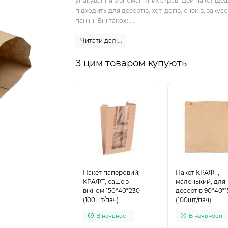
упакування різноманітних страв. Цей пакет іде
підходить для десертів, хот-догів, снеків, закусо
паніні. Він також ...
Читати далі...
З цим товаром купують
Пакет паперовий,
Пакет КРАФТ,
КРАФТ, саше з
маленький, для
вікном 150*40*230
десертів 90*40*
(100шт/пач)
(100шт/пач)
В наявності
В наявності