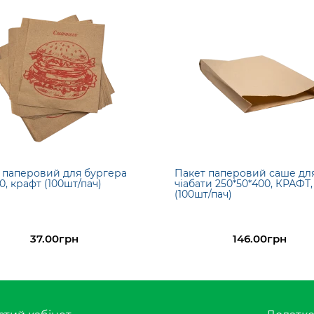
 паперовий для бургера
Пакет паперовий саше дл
0, крафт (100шт/пач)
чіабати 250*50*400, КРАФТ,
(100шт/пач)
37.00грн
146.00грн