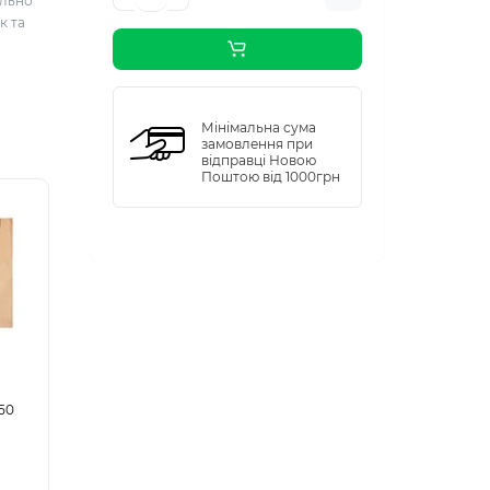
ально
к та
Мінімальна сума
замовлення при
відправці Новою
Поштою від 1000грн
150