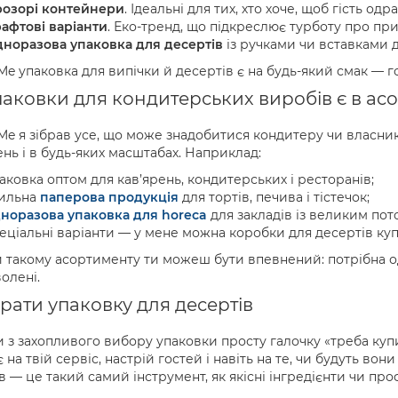
озорі контейнери
. Ідеальні для тих, хто хоче, щоб гість од
афтові варіанти
. Еко-тренд, що підкреслює турботу про пр
норазова упаковка для десертів
із ручками чи вставками 
Me упаковка для випічки й десертів є на будь-який смак — г
паковки для кондитерських виробів є в ас
Me я зібрав усе, що може знадобитися кондитеру чи власнику
нь і в будь-яких масштабах. Наприклад:
аковка оптом для кав’ярень, кондитерських і ресторанів;
ильна
паперова продукція
для тортів, печива і тістечок;
норазова упаковка для horeca
для закладів із великим пот
еціальні варіанти — у мене можна коробки для десертів купи
 такому асортименту ти можеш бути впевнений: потрібна од
олені.
рати упаковку для десертів
 з захопливого вибору упаковки просту галочку «треба куп
 на твій сервіс, настрій гостей і навіть на те, чи будуть во
в — це такий самий інструмент, як якісні інгредієнти чи пр