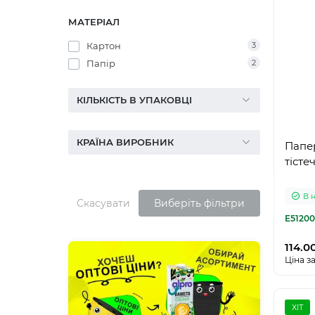
МАТЕРІАЛ
Картон
3
Папір
2
КІЛЬКІСТЬ В УПАКОВЦІ
КРАЇНА ВИРОБНИК
Папер
тісте
В 
Скасувати
Виберіть фільтри
E51200
114.0
Ціна за
ХІТ