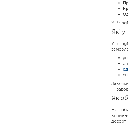
Пр
Кр
Од
У Bring
Які у
У Bring
замовле
уп
ст
од
сп
Завдяки
— задов
Як об
Не роби
впливає
десерті