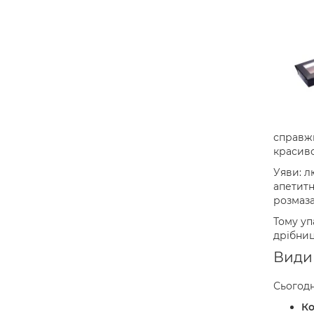
справжн
красиво
Уяви: л
апетитн
розмаза
Тому уп
дрібниц
Види 
Сьогодн
Ко