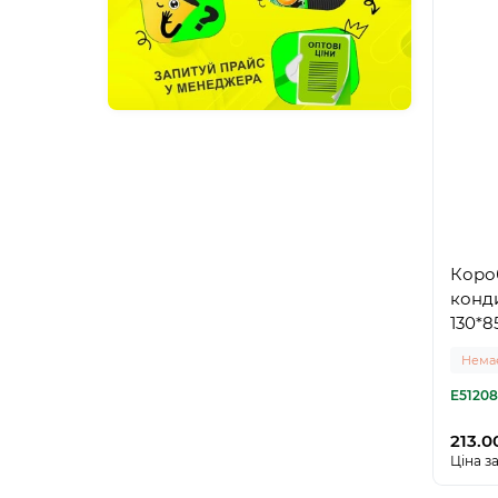
Коро
конди
130*8
Немає
E5120
213.0
Ціна за