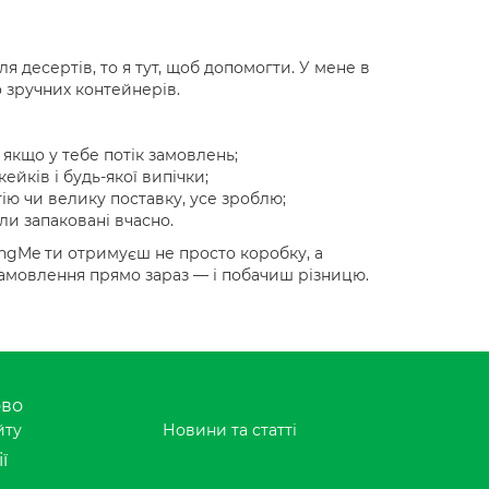
я десертів, то я тут, щоб допомогти. У мене в
о зручних контейнерів.
якщо у тебе потік замовлень;
кейків і будь-якої випічки;
ю чи велику поставку, усе зроблю;
ли запаковані вчасно.
ringMe ти отримуєш не просто коробку, а
 замовлення прямо зараз — і побачиш різницю.
ово
йту
Новини та статті
ї