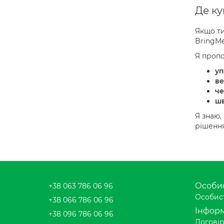
Де ку
Якщо ти
BringMe
Я проп
уп
ве
че
шв
Я знаю,
рішення
Особис
+38 063 786 06 96
Особист
+38 066 786 06 96
Інформ
+38 096 786 06 96
Договір