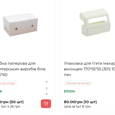
бка паперова для
Упаковка для п'яти мака
терських виробів біла
віконцем 170*55*55 (301) 1
5*60
пач
 на складі
Немає на складі
8k
E51204
0грн (50 шт)
80.00грн (10 шт)
 1шт 4.26 грн.
Ціна за 1шт 8 грн.