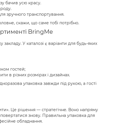
разу бачив усю красу.
ироду.
для зручного транспортування.
оловне, скажи, що саме тобі потрібно.
ортименті BringMe
 закладу. У каталозі є варіанти для будь-яких
оком гостей;
ти в різних розмірах і дизайнах.
норазова упаковка завжди під рукою, а гості
ити». Це рішення — стратегічне. Воно напряму
ни повертатися знову. Правильна упаковка для
офесійне обладнання.