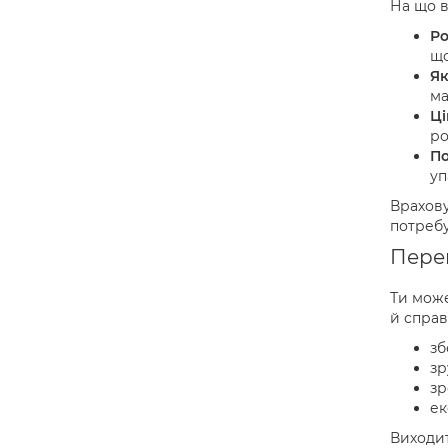
На що в
Ро
що
Як
ма
Ці
ро
По
уп
Врахову
потребу
Перев
Ти може
й справ
зб
зр
зр
ек
Виходит