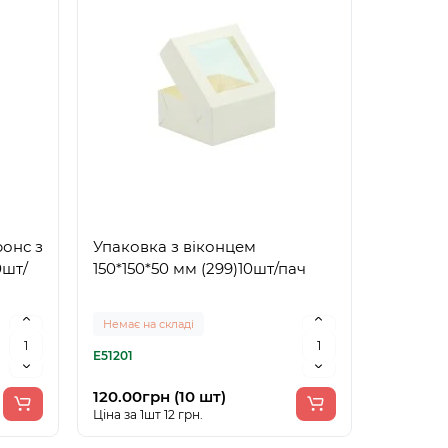
ронс з
Упаковка з віконцем
0шт/
150*150*50 мм (299)10шт/пач
Немає на складі
E51201
120.00грн (10 шт)
Ціна за 1шт 12 грн.