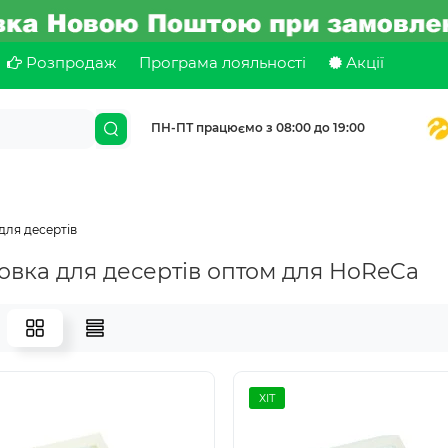
Розпродаж
Програма лояльності
Акції
ПН-ПТ працюємо з 08:00 до 19:00
для десертів
овка для десертів оптом для HoReCa
ХІТ