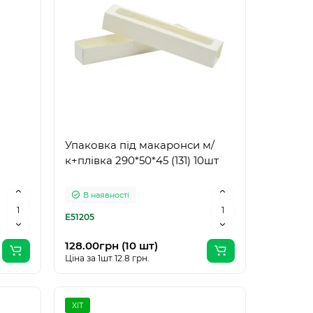
Упаковка під макаронси м/
к+плівка 290*50*45 (131) 10шт
В наявності
E51205
128.00грн (10 шт)
Ціна за 1шт 12.8 грн.
ХІТ