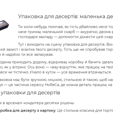
Упаковка для десертів: маленька де
Ти коли-небудь помічав, як гість дбайливо несе т
наче тримає маленький скарб — акуратно, двома р
господаря закладу — допомогти донести цей скар
Тут і виходить на сцену упаковка для десертів. Во
ій захист і візитка твого десерту. Гість ще не спробував тор
 й надійно ти все запакував.
юдина приходить додому, відкриває коробку й бачить ідеал
о, як у вітрині. Ось воно — «вау-відчуття», яке працює на тв
вся чи тістечко з’їхало в куток — усе враження втрачається.
аковка має бути зручною, міцною, стильною й такою, щоб нав
я — це частина сервісу HoReCa, де кожна деталь працює на
упаковки для десертів
і в арсеналі кондитера десятки рішень:
робка для десерту з картону
. Це стильна класика для тортів