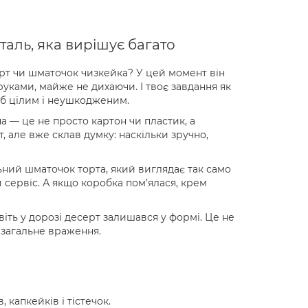
таль, яка вирішує багато
орт чи шматочок чизкейка? У цей момент він
уками, майже не дихаючи. І твоє завдання як
б цілим і неушкодженим.
на — це не просто картон чи пластик, а
т, але вже склав думку: наскільки зручно,
ьний шматочок торта, який виглядає так само
ій сервіс. А якщо коробка пом’ялася, крем
іть у дорозі десерт залишався у формі. Це не
 загальне враження.
, капкейків і тістечок.