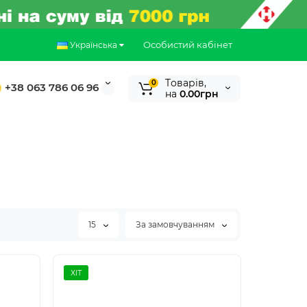
Особистий кабінет
Українська
Tоварів,
0
+38 063 786 06 96
на
0.00грн
15
За замовчуванням
ХІТ