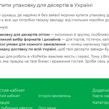
пити упаковку для десертів в Україні
 шукаєш, де надійно й без зайвої мороки купити упаковку дл
 є все, що потрібно твоєму закладу: від стильних коробок д
оную:
аковку для десертів оптом
— економно й зручно, особливо 
ликий вибір форматів і дизайнів
— для тортів, тістечок, кап
сні умови для кожного замовлення
— хочеш маленьку парті
идку доставку по всій Україні
, щоб твої десерти завжди бу
 що для роботи в «ХоРеКа» важливі якість і сервіс. Тому з B
, яке працює на твій бізнес і враження гостей. Зроби своє
тий кабінет
Додатк
ий кабінет
Історія замовлень
Карта са
ація
Категорі
 публічної оферти
Про мене