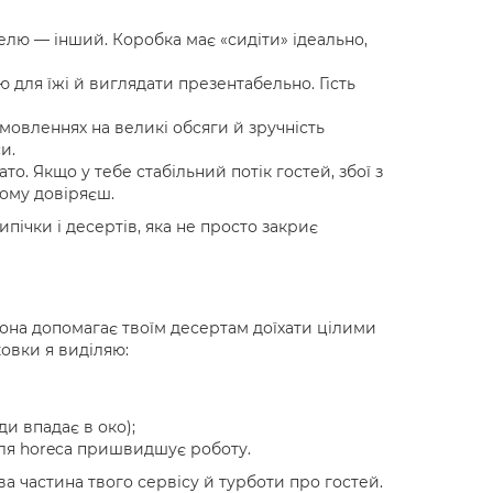
елю — інший. Коробка має «сидіти» ідеально,
ю для їжі й виглядати презентабельно. Гість
амовленнях на великі обсяги й зручність
и.
то. Якщо у тебе стабільний потік гостей, збої з
ому довіряєш.
пічки і десертів, яка не просто закриє
она допомагає твоїм десертам доїхати цілими
овки я виділяю:
ди впадає в око);
ля horeca пришвидшує роботу.
а частина твого сервісу й турботи про гостей.