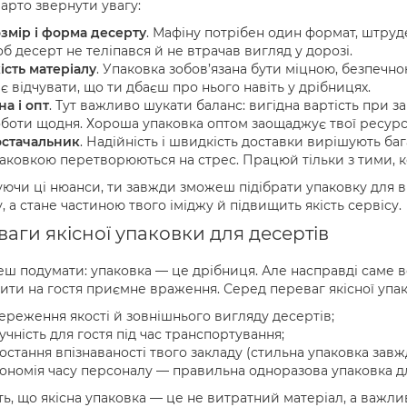
арто звернути увагу:
змір і форма десерту
. Мафіну потрібен один формат, штруд
б десерт не теліпався й не втрачав вигляд у дорозі.
ість матеріалу
. Упаковка зобов’язана бути міцною, безпечно
є відчувати, що ти дбаєш про нього навіть у дрібницях.
на і опт
. Тут важливо шукати баланс: вигідна вартість при з
боти щодня. Хороша упаковка оптом заощаджує твої ресурс
стачальник
. Надійність і швидкість доставки вирішують бага
аковкою перетворюються на стрес. Працюй тільки з тими, к
ючи ці нюанси, ти завжди зможеш підібрати упаковку для ви
, а стане частиною твого іміджу й підвищить якість сервісу.
аги якісної упаковки для десертів
ш подумати: упаковка — це дрібниця. Але насправді саме в
ити на гостя приємне враження. Серед переваг якісної упак
ереження якості й зовнішнього вигляду десертів;
учність для гостя під час транспортування;
остання впізнаваності твого закладу (стильна упаковка завж
ономія часу персоналу — правильна одноразова упаковка д
ь, що якісна упаковка — це не витратний матеріал, а важлив