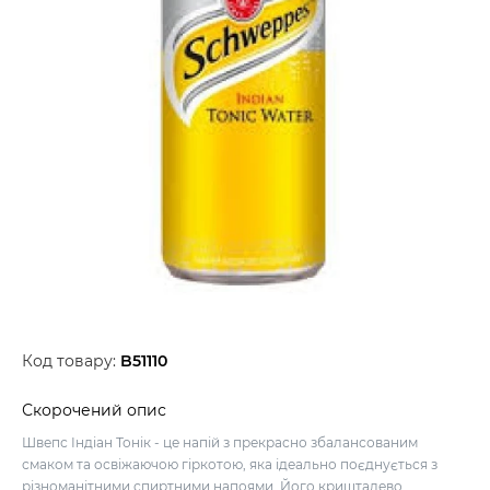
Код товару:
B51110
Скорочений опис
Швепс Індіан Тонік - це напій з прекрасно збалансованим
смаком та освіжаючою гіркотою, яка ідеально поєднується з
різноманітними спиртними напоями. Його кришталево