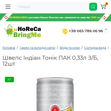
0
+38 063 786 06 96
Головна
Гарячі та холодні напої
Вода та соки
Солодка вода
Швепс Індіан Тонік ПАК 0,33л З/Б,
12шт
ХІТ