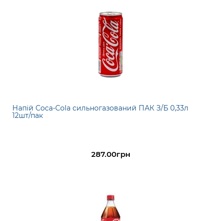
Напій Coca-Cola сильногазований ПАК З/Б 0,33л
12шт/пак
287.00грн