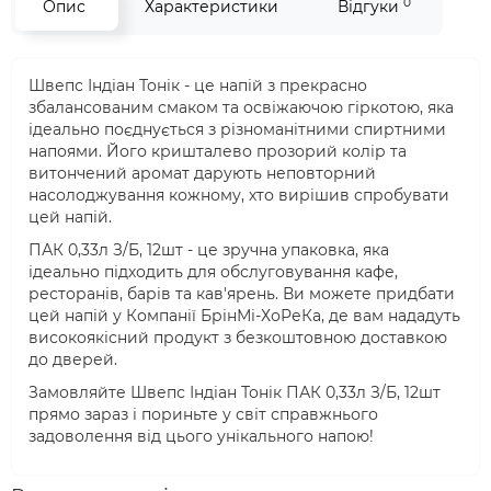
0
Опис
Характеристики
Відгуки
Швепс Індіан Тонік - це напій з прекрасно
збалансованим смаком та освіжаючою гіркотою, яка
ідеально поєднується з різноманітними спиртними
напоями. Його кришталево прозорий колір та
витончений аромат дарують неповторний
насолоджування кожному, хто вирішив спробувати
цей напій.
ПАК 0,33л З/Б, 12шт - це зручна упаковка, яка
ідеально підходить для обслуговування кафе,
ресторанів, барів та кав'ярень. Ви можете придбати
цей напій у Компанії БрінМі-ХоРеКа, де вам нададуть
високоякісний продукт з безкоштовною доставкою
до дверей.
Замовляйте Швепс Індіан Тонік ПАК 0,33л З/Б, 12шт
прямо зараз і пориньте у світ справжнього
задоволення від цього унікального напою!