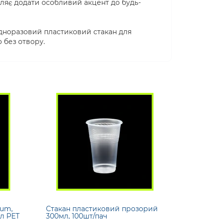
воляє додати особливий акцент до будь-
одноразовий пластиковий стакан для
 без отвору.
ium,
Стакан пластиковий прозорий
мл PET
300мл, 100шт/пач