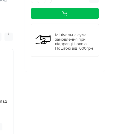
ежно
Мінімальна сума
замовлення при
відправці Новою
Поштою від 1000грн
олад
Ложка пластикова
Стакан пластиковий
Standart кавова,
фігурний, під
чорна (100/5000)
купольну кришку,
50шт/ящ
400мл, 50шт/пач
Немає на складі
В наявності