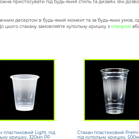
можна пристосувати під будь-який стиль та дизайн. Він доз
ачним десертом в будь-який момент та за будь-яких умов, 
 До цього стакану замовляйте купольну кришку з
отвором
або
н пластиковий Light, під
Стакан пластиковий Prem
ьну кришку, 320мл PP
під купольну кришку, 500