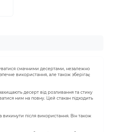
н
37.50грн
148.00грн
джуватися смачними десертами, незалежно
безпечне використання, але також зберігає
 захищають десерт від розливання та стику
ватися ним на повну. Цей стакан підходить
а викинути після використання. Він також