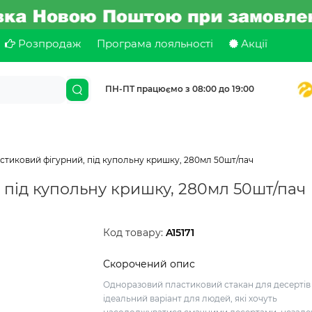
Розпродаж
Програма лояльності
Акції
ПН-ПТ працюємо з 08:00 до 19:00
стиковий фігурний, під купольну кришку, 280мл 50шт/пач
 під купольну кришку, 280мл 50шт/пач
Код товару:
A15171
Скорочений опис
Одноразовий пластиковий стакан для десертів 
ідеальний варіант для людей, які хочуть