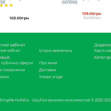
00)
(50/1000)
139.00грн
103.00грн
162.00грн
тий кабінет
Додатк
ий кабінет
Історія замовлень
Карта са
ація
Категорі
 публічної оферти
Про мене
а повернення
Доставка
ікати
Умови згоди
BringMe-HoReCa - ШоуРум великих можливостей © 2022-202