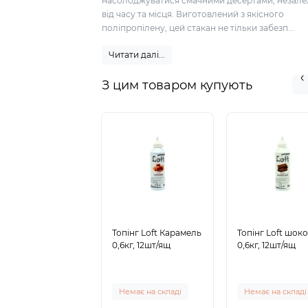
насолоджуватися смачними десертами, незал
від часу та місця. Виготовлений з якісного
поліпропілену, цей стакан не тільки забезп...
Читати далі...
З цим товаром купують
Топінг Loft Карамель
Топінг Loft шок
0,6кг, 12шт/ящ
0,6кг, 12шт/ящ
Немає на складі
Немає на складі