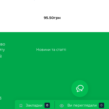
95.50грн
ово
йту
Новини та статті
ї
3
Закладки
Ви переглядали
0
0