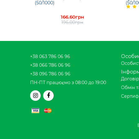
(50/1000)
(50/10
166.60грн
196.00грн
Особис
+38 063 786 06 96
Особист
+38 066 786 06 96
Інформ
+38 096 786 06 96
Договір
ПН-ПТ працюємо з 08:00 до 19:00
Обмін т
Сертиф