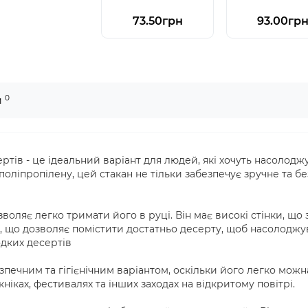
73.50грн
93.00гр
0
и
ртів - це ідеальний варіант для людей, які хочуть насоло
 поліпропілену, цей стакан не тільки забезпечує зручне та 
воляє легко тримати його в руці. Він має високі стінки, що
л, що дозволяє помістити достатньо десерту, щоб насолоджу
одких десертів
зпечним та гігієнічним варіантом, оскільки його легко можн
ніках, фестивалях та інших заходах на відкритому повітрі.