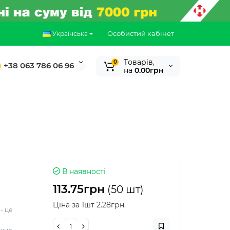
Особистий кабінет
Українська
Tоварів,
0
+38 063 786 06 96
на
0.00грн
В наявності
113.75грн
(50 шт)
Ціна за 1шт 2.28грн.
- це