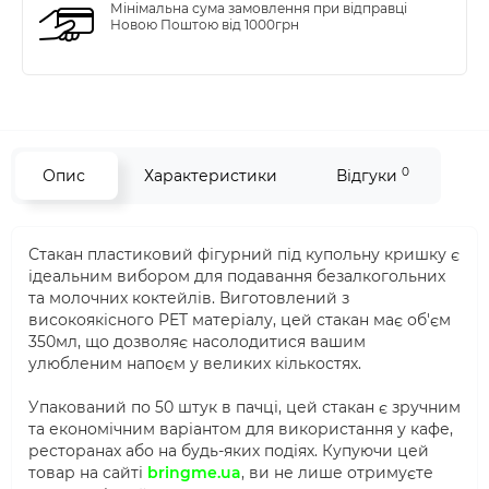
Мінімальна сума замовлення при відправці
Новою Поштою від 1000грн
0
Опис
Характеристики
Відгуки
Стакан пластиковий фігурний під купольну кришку є
ідеальним вибором для подавання безалкогольних
та молочних коктейлів. Виготовлений з
високоякісного PET матеріалу, цей стакан має об'єм
350мл, що дозволяє насолодитися вашим
улюбленим напоєм у великих кількостях.
Упакований по 50 штук в пачці, цей стакан є зручним
та економічним варіантом для використання у кафе,
ресторанах або на будь-яких подіях. Купуючи цей
товар на сайті
bringme.ua
, ви не лише отримуєте