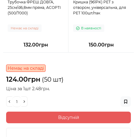
Трубочка ФРЕШ ДОВГА,
Кришка (961PK) PET з
25см/d6,8мм пряма, АСОРТІ
отвором, універсальна, для
(500/7000)
PET 100шт/пак
Немає на складі
В наявності
132.00грн
150.00грн
Немає на складі
124.00грн
(50 шт)
Ціна за 1шт 2.48грн.
Відсутній