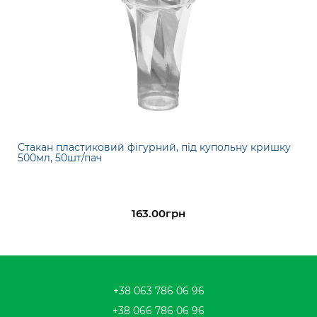
Стакан пластиковий фігурний, під купольну кришку
500мл, 50шт/пач
163.00грн
+38 063 786 06 96
+38 066 786 06 96