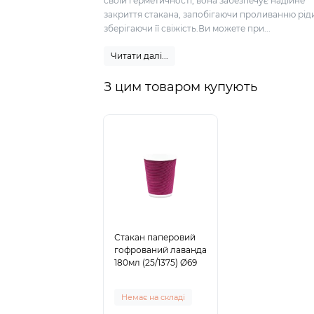
своїй герметичності, вона забезпечує надійне
закриття стакана, запобігаючи проливанню ріди
зберігаючи її свіжість.Ви можете при...
Читати далі...
З цим товаром купують
Стакан паперовий
гофрований лаванда
180мл (25/1375) Ø69
Немає на складі