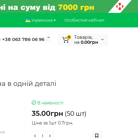
Особистий кабінет
Українська
Tоварів,
0
+38 063 786 06 96
на
0.00грн
а в одній деталі
В наявності
35.00грн
(50 шт)
Ціна за 1шт 0.7грн.
яки