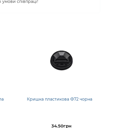
і умови співпраці!
ла
Кришка пластикова Ф72 чорна
34.50грн