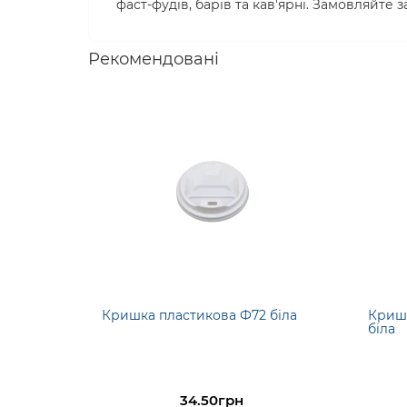
фаст-фудів, барів та кав'ярні. Замовляйте 
Рекомендовані
Кришка пластикова Ф72 біла
Кришк
біла
34.50грн