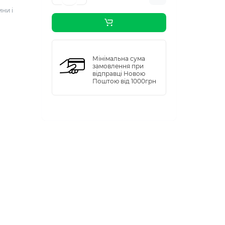
ни і
Мінімальна сума
замовлення при
відправці Новою
Поштою від 1000грн