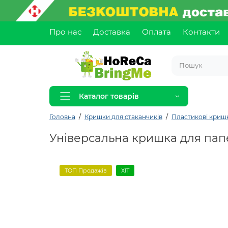
Про нас
Доставка
Оплата
Контакти
Каталог товарів
Головна
Кришки для стаканчиків
Пластикові кришк
Універсальна кришка для паперо
ТОП Продажів
ХІТ