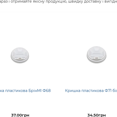
зараз і отримайте якісну продукцію, швидку доставку і вигідн
а пластикова БрінМІ Ф68
Кришка пластикова Ф71 бі
37.00грн
34.50грн