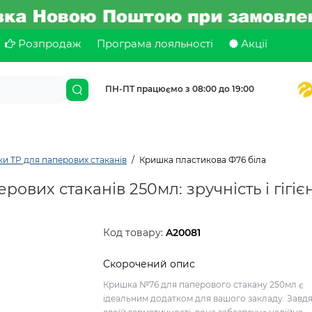
Розпродаж
Програма лояльності
Акції
ПН-ПТ працюємо з 08:00 до 19:00
и TP для паперових стаканів
Кришка пластикова Ф76 біла
вих стаканів 250мл: зручність і гігієн
Код товару:
A20081
Скорочений опис
Кришка №76 для паперового стакану 250мл є
ідеальним додатком для вашого закладу. Завд