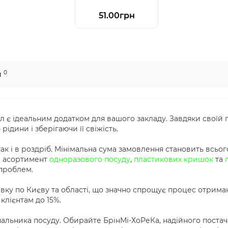
51.00грн
0
и
є ідеальним додатком для вашого закладу. Завдяки своїй г
ідини і зберігаючи її свіжість.
ак і в роздріб. Мінімальна сума замовлення становить всьог
й асортимент
одноразового посуду
,
пластикових кришок
та
 проблем.
вку по Києву та області, що значно спрощує процес отриман
лієнтам до 15%.
альника посуду. Обирайте БрінМі-ХоРеКа, надійного постача