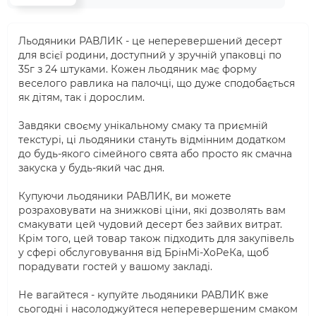
Льодяники РАВЛИК - це неперевершений десерт
для всієї родини, доступний у зручній упаковці по
35г з 24 штуками. Кожен льодяник має форму
веселого равлика на палочці, що дуже сподобається
як дітям, так і дорослим.
Завдяки своєму унікальному смаку та приємній
текстурі, ці льодяники стануть відмінним додатком
до будь-якого сімейного свята або просто як смачна
закуска у будь-який час дня.
Купуючи льодяники РАВЛИК, ви можете
розраховувати на знижкові ціни, які дозволять вам
смакувати цей чудовий десерт без зайвих витрат.
Крім того, цей товар також підходить для закупівель
у сфері обслуговування від БрінМі-ХоРеКа, щоб
порадувати гостей у вашому закладі.
Не вагайтеся - купуйте льодяники РАВЛИК вже
сьогодні і насолоджуйтеся неперевершеним смаком