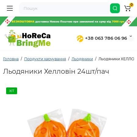
0
+38 063 786 06 96
Головна
Продукти харчування
Льодяники
Льодяники ХЕЛЛОУІ
Льодяники Хелловін 24шт/пач
ХІТ