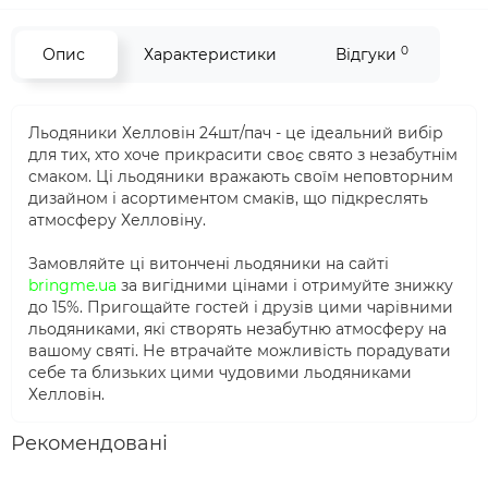
0
Опис
Характеристики
Відгуки
Льодяники Хелловін 24шт/пач - це ідеальний вибір
для тих, хто хоче прикрасити своє свято з незабутнім
смаком. Ці льодяники вражають своїм неповторним
дизайном і асортиментом смаків, що підкреслять
атмосферу Хелловіну.
Замовляйте ці витончені льодяники на сайті
bringme.ua
за вигідними цінами і отримуйте знижку
до 15%. Пригощайте гостей і друзів цими чарівними
льодяниками, які створять незабутню атмосферу на
вашому святі. Не втрачайте можливість порадувати
себе та близьких цими чудовими льодяниками
Хелловін.
Рекомендовані