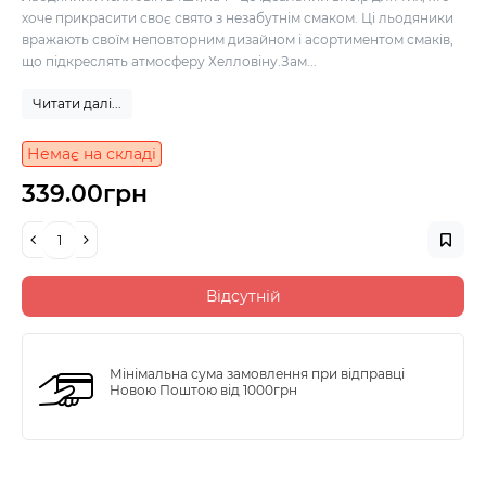
хоче прикрасити своє свято з незабутнім смаком. Ці льодяники
вражають своїм неповторним дизайном і асортиментом смаків,
що підкреслять атмосферу Хелловіну.Зам...
Читати далі...
Немає на складі
339.00грн
Відсутній
Мінімальна сума замовлення при відправці
Новою Поштою від 1000грн