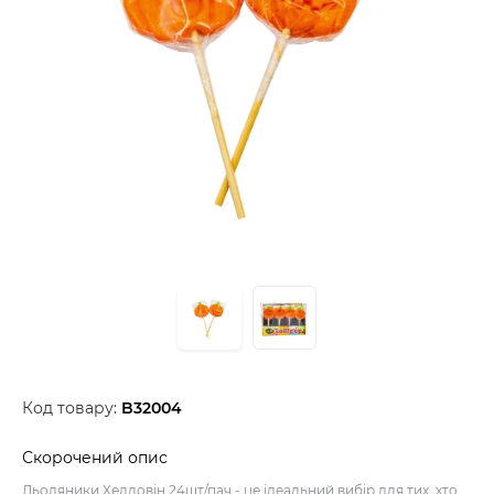
Код товару:
B32004
Скорочений опис
Льодяники Хелловін 24шт/пач - це ідеальний вибір для тих, хто