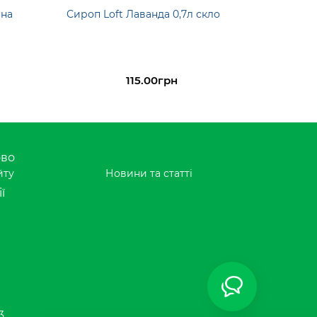
ина
Сироп Loft Лаванда 0,7л скло
115.00грн
ово
йту
Новини та статті
ї
3