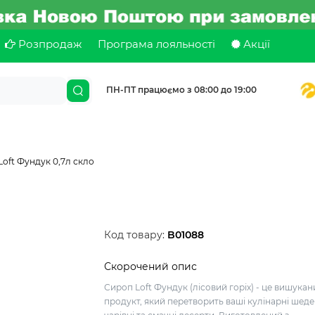
Розпродаж
Програма лояльності
Акції
ПН-ПТ працюємо з 08:00 до 19:00
oft Фундук 0,7л скло
Код товару:
B01088
Скорочений опис
Сироп Loft Фундук (лісовий горіх) - це вишука
продукт, який перетворить ваші кулінарні шеде