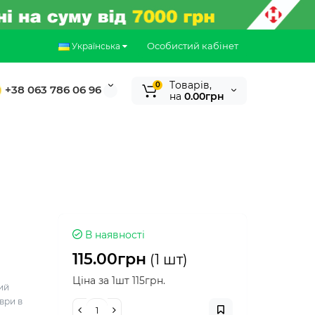
Особистий кабінет
Українська
Tоварів,
0
+38 063 786 06 96
на
0.00грн
В наявності
115.00грн
(1 шт)
Ціна за 1шт 115грн.
ний
ври в