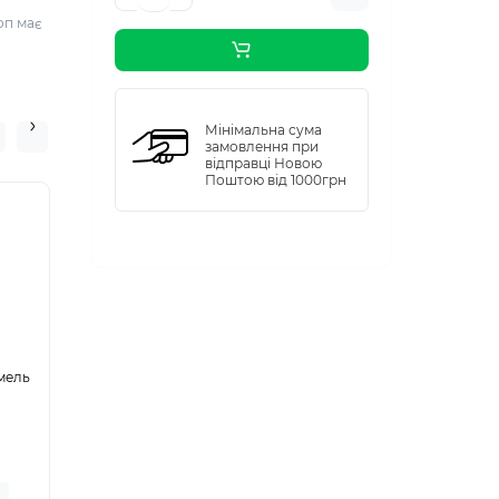
оп має
Мінімальна сума
замовлення при
відправці Новою
Поштою від 1000грн
0
9
Днів
2
3
Годин
5
9
хвилин
5
5
сек
амель
Топінг Loft Вишня
Топінг Loft апельсин
0,6кг, 12шт/ящ
0,6кг, 12шт/ящ
Немає на складі
В наявності