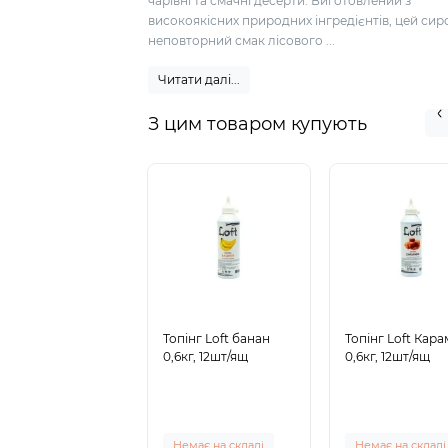
чарівні та смачні десерти. Виготовлений з
високоякісних природних інгредієнтів, цей сир
неповторний смак лісового ...
Читати далі...
З цим товаром купують
Топінг Loft банан
Топінг Loft Кар
0,6кг, 12шт/ящ
0,6кг, 12шт/ящ
Немає на складі
Немає на складі