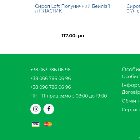
Сироп Loft Полуничний Бейліз 1
Сироп
л ПЛАСТИК
0,7л 
117.00грн
Особис
+38 063 786 06 96
Особист
+38 066 786 06 96
Інформ
+38 096 786 06 96
Договір
ПН-ПТ працюємо з 08:00 до 19:00
Обмін т
Сертиф