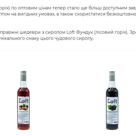
оріх) по оптовим цінам тепер стало ще більш доступним за
птом на вигідних умовах, а також скористатися безкоштовн
справжні шедеври з сиропом Loft Фундук (лісовий горіх). Зр
нікального смаку цього чудового сиропу.