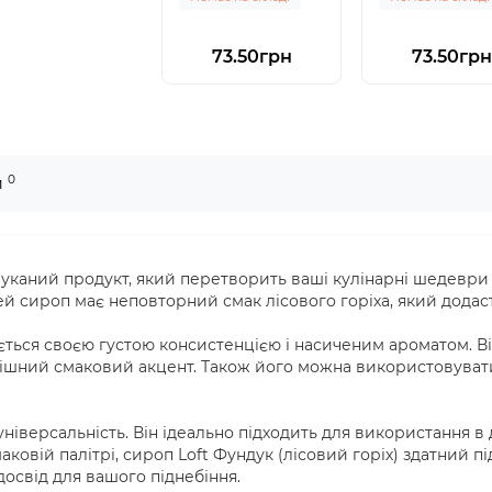
73.50грн
73.50грн
0
и
ишуканий продукт, який перетворить ваші кулінарні шедеври 
ей сироп має неповторний смак лісового горіха, який додас
яється своєю густою консистенцією і насиченим ароматом. Ві
шний смаковий акцент. Також його можна використовувати я
ніверсальність. Він ідеально підходить для використання в 
аковій палітрі, сироп Loft Фундук (лісовий горіх) здатний п
свід для вашого піднебіння.