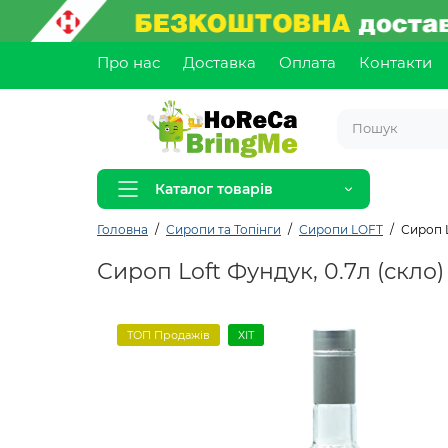
Про нас
Доставка
Оплата
Контакти
Каталог товарів
Головна
Сиропи та Топінги
Сиропи LOFT
Сироп L
Сироп Loft Фундук, 0.7л (скло)
ТОП Продажів
ХІТ