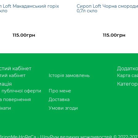
 Loft Макадамський горіх
Сироп Loft Чорна смород
скло
0,7л скло
115.00грн
115.00грн
тий кабінет
Додатк
ий кабінет
Історія замовлень
Карта са
ація
Категорі
 публічної оферти
Про мене
а повернення
Доставка
ікати
Умови згоди
BringMe-HoReCa - ШоуРум великих можливостей © 2022-202