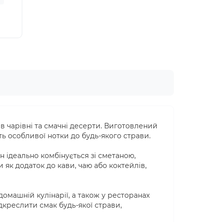
73.50грн
-15 %
62.48грн
91.00грн
в чарівні та смачні десерти. Виготовлений
ть особливої нотки до будь-якого страви.
н ідеально комбінується зі сметаною,
к додаток до кави, чаю або коктейлів,
домашній кулінарії, а також у ресторанах
ідкреслити смак будь-якої страви,