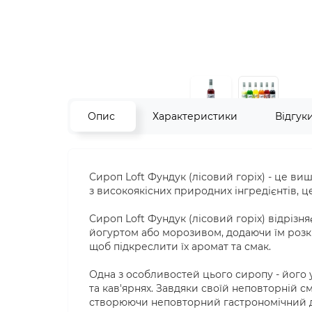
Опис
Характеристики
Відгук
Сироп Loft Фундук (лісовий горіх) - це в
з високоякісних природних інгредієнтів, ц
Сироп Loft Фундук (лісовий горіх) відрізн
йогуртом або морозивом, додаючи їм розкі
щоб підкреслити їх аромат та смак.
Одна з особливостей цього сиропу - його у
та кав'ярнях. Завдяки своїй неповторній см
створюючи неповторний гастрономічний до