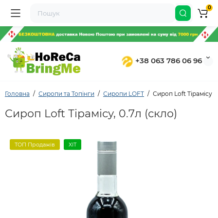
0
+38 063 786 06 96
Головна
Сиропи та Топінги
Сиропи LOFT
Сироп Loft Тірамісу 0
Сироп Loft Тірамісу, 0.7л (скло)
ТОП Продажів
ХІТ