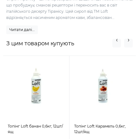
що пробуджує смакові рецептори і переносить вас в світ
італійського десерту Тірамісу. Цей сироп від ТМ Loft
відрізняється насиченим ароматом кави, збалансован...
Читати далі...
З цим товаром купують
Топінг Loft банан 0,6кг, 12шт/
Топінг Loft Карамель 0,6кг,
ящ
12шт/ящ