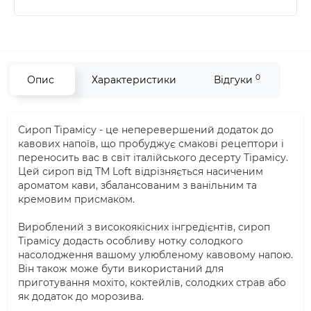
0
Опис
Характеристики
Відгуки
Сироп Тірамісу - це неперевершений додаток до
кавових напоїв, що пробуджує смакові рецептори і
переносить вас в світ італійського десерту Тірамісу.
Цей сироп від ТМ Loft відрізняється насиченим
ароматом кави, збалансованим з ванільним та
кремовим присмаком.
Вироблений з високоякісних інгредієнтів, сироп
Тірамісу додасть особливу нотку солодкого
насолодження вашому улюбленому кавовому напою.
Він також може бути використаний для
приготування мохіто, коктейлів, солодких страв або
як додаток до морозива.