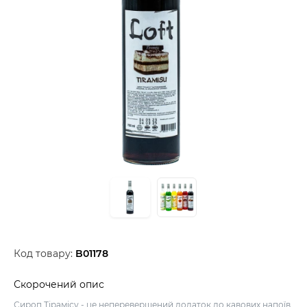
Код товару:
B01178
Скорочений опис
Сироп Тірамісу - це неперевершений додаток до кавових напоїв,