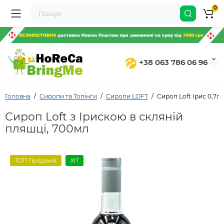
0
+38 063 786 06 96
Головна
Сиропи та Топінги
Сиропи LOFT
Сироп Loft Ірис 0,7л
Сироп Loft з Ірискою в скляній
пляшці, 700мл
ТОП Продажів
ХІТ