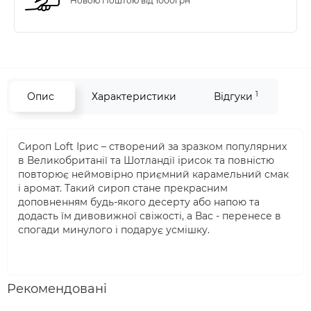
Новою Поштою від 1000грн
1
Опис
Характеристики
Відгуки
Сироп Loft Ірис – створений за зразком популярних
в Великобританії та Шотландії ірисок та повністю
повторює неймовірно приємний карамельний смак
і аромат. Такий сироп стане прекрасним
доповненням будь-якого десерту або напою та
додасть їм дивовижної свіжості, а Вас - перенесе в
спогади минулого і подарує усмішку.
Рекомендовані