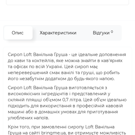
0
Опис
Характеристики
Відгуки
Сироп Loft Ванільна Груша - це ідеальне доповнення
до кави та коктейлів, яке можна знайти в кав'ярнях
та офісах по всій Україні. Цей сироп має
неперевершений смак ванілі та груші, що робить
його незабутнім додатком до будь-якого напою.
Сироп Loft Ванільна Груша виготовляється з
високоякісних інгредієнтів і представлений у
скляній пляшці об'ємом 0,7 літра. Цей об'єм ідеально
підходить для використання в професійній кавовій
машині або в домашніх умовах для приготування
улюблених напоїв.
Крім того, при замовленні сиропу Loft Ванільна
Груша на сайті bringme.ua, ви отримуєте можливість