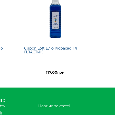
ло
Сироп Loft Блю Кюрасао 1 л
ПЛАСТИК
117.00грн
ово
йту
Новини та статті
ї