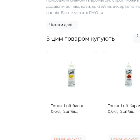
природним смаком та ароматом. Сироп можна
додавати до чаю, кави, коктейлів, десертів та і
напоїв. Він не містить ГМО та ...
Читати далі...
З цим товаром купують
Топінг Loft банан
Топінг Loft Кар
0,6кг, 12шт/ящ
0,6кг, 12шт/ящ
Немає на складі
Немає на складі