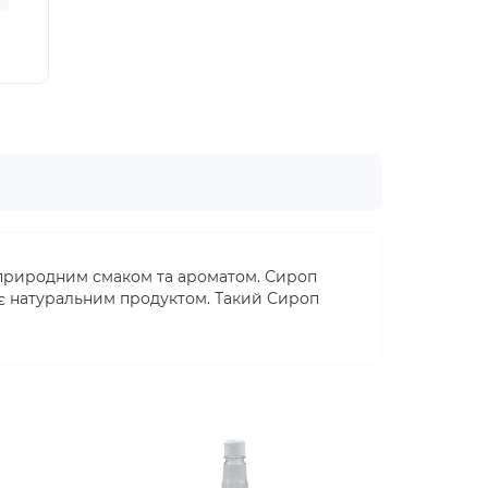
73.50грн
-15 %
62.48грн
91.00грн
 природним смаком та ароматом. Сироп
в, є натуральним продуктом. Такий Сироп