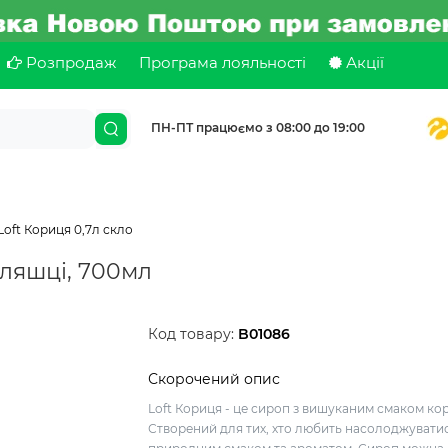
Розпродаж
Програма лояльності
Акції
ПН-ПТ працюємо з 08:00 до 19:00
oft Кориця 0,7л скло
пляшці, 700мл
Код товару:
B01086
Скорочений опис
Loft Кориця - це сироп з вишуканим смаком кор
Створений для тих, хто любить насолоджувати