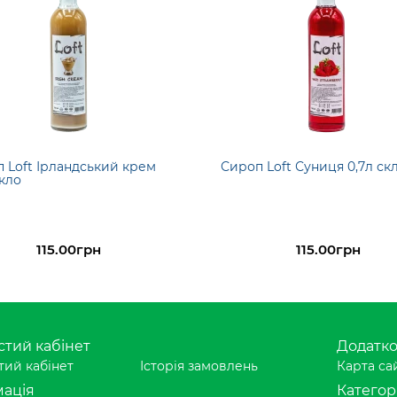
 Loft Ірландський крем
Сироп Loft Суниця 0,7л ск
скло
115.00грн
115.00грн
тий кабінет
Додатк
ий кабінет
Історія замовлень
Карта са
ація
Категорі