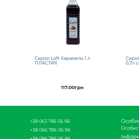
Сироп Loft Карамель 1 л
Сироп
ПЛАСТИК
0,7л 
117.00грн
Особис
+38 063 786 06 96
Особист
+38 066 786 06 96
Інформ
+38 096 786 06 96