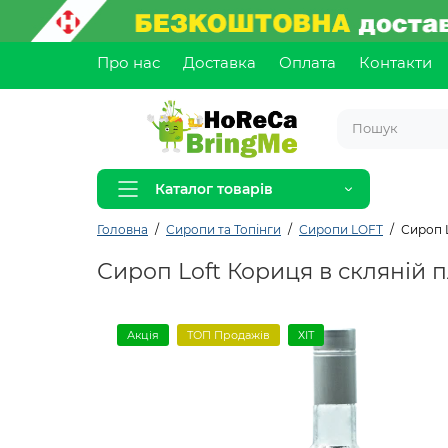
Про нас
Доставка
Оплата
Контакти
Каталог товарів
Головна
Сиропи та Топінги
Сиропи LOFT
Сироп L
Сироп Loft Кориця в скляній 
Акція
ТОП Продажів
ХІТ