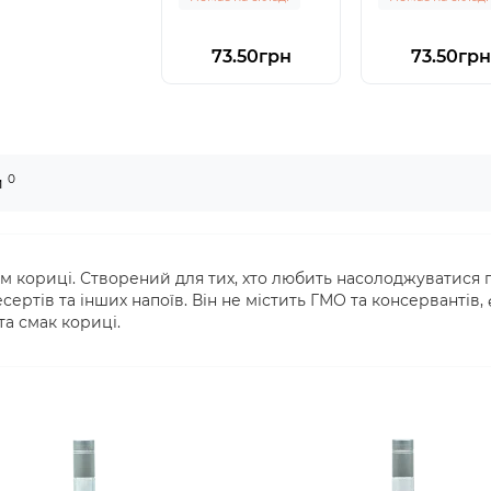
73.50грн
73.50грн
0
и
ом кориці. Створений для тих, хто любить насолоджуватися
есертів та інших напоїв. Він не містить ГМО та консерванті
а смак кориці.