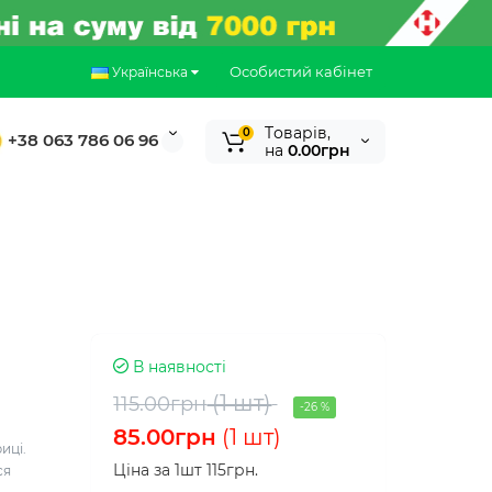
Особистий кабінет
Українська
Tоварів,
0
+38 063 786 06 96
на
0.00грн
В наявності
(1 шт)
115.00грн
-26 %
85.00грн
(1 шт)
иці.
Ціна за 1шт 115грн.
ся