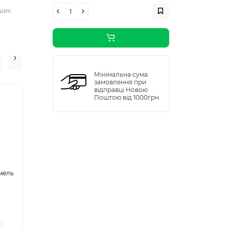
нших
Мінімальна сума
замовлення при
відправці Новою
0
9
Поштою від 1000грн
Днів
2
3
Годин
5
9
хвилин
5
6
сек
амель
Топінг Loft Вишня
Топінг Loft апельсин
0,6кг, 12шт/ящ
0,6кг, 12шт/ящ
Немає на складі
В наявності