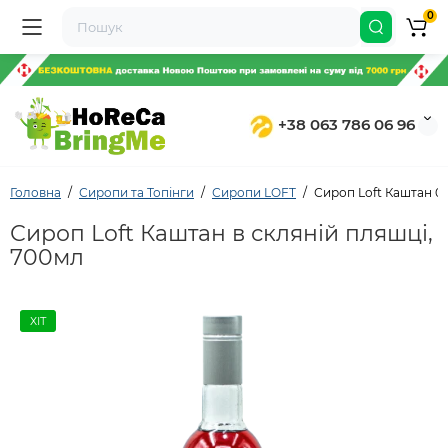
0
+38 063 786 06 96
Головна
Сиропи та Топінги
Сиропи LOFT
Сироп Loft Каштан 0,
Сироп Loft Каштан в скляній пляшці,
700мл
ХІТ