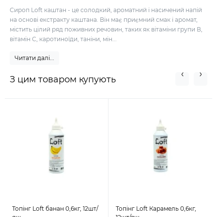
Сироп Loft каштан - це солодкий, ароматний і насичений напій
на основі екстракту каштана. Він має приємний смак і аромат,
містить цілий ряд поживних речовин, таких як вітаміни групи В,
вітамін С, каротиноїди, таніни, мін...
Читати далі...
З цим товаром купують
Топінг Loft банан 0,6кг, 12шт/
Топінг Loft Карамель 0,6кг,