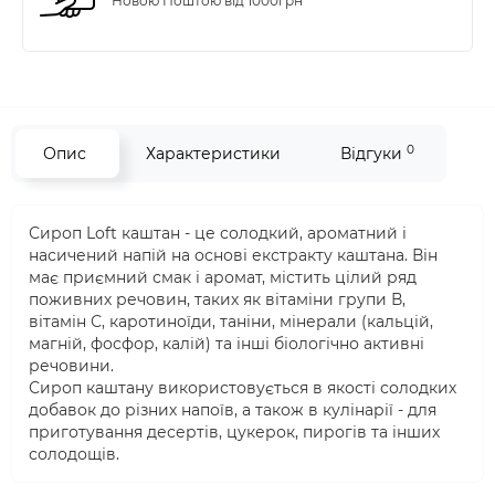
Новою Поштою від 1000грн
0
Опис
Характеристики
Відгуки
Сироп Loft каштан - це солодкий, ароматний і
насичений напій на основі екстракту каштана. Він
має приємний смак і аромат, містить цілий ряд
поживних речовин, таких як вітаміни групи В,
вітамін С, каротиноїди, таніни, мінерали (кальцій,
магній, фосфор, калій) та інші біологічно активні
речовини.
Сироп каштану використовується в якості солодких
добавок до різних напоїв, а також в кулінарії - для
приготування десертів, цукерок, пирогів та інших
солодощів.