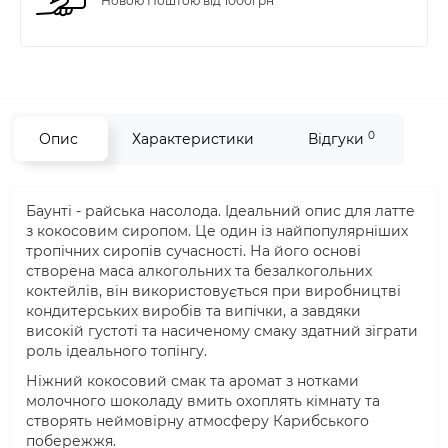
Новою Поштою від 1000грн
0
Опис
Характеристики
Відгуки
Баунті - райська насолода. Ідеальний опис для латте
з кокосовим сиропом. Це один із найпопулярніших
тропічних сиропів сучасності. На його основі
створена маса алкогольних та безалкогольних
коктейлів, він використовується при виробництві
кондитерських виробів та випічки, а завдяки
високій густоті та насиченому смаку здатний зіграти
роль ідеального топінгу.
Ніжний кокосовий смак та аромат з нотками
молочного шоколаду вмить охоплять кімнату та
створять неймовірну атмосферу Карибського
побережжя.