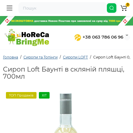
0
+38 063 786 06 96
Головна
Сиропи та Топінги
Сиропи LOFT
Сироп Loft Баунті 0,
Сироп Loft Баунті в скляній пляшці,
700мл
ТОП Продажів
ХІТ