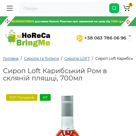
0
+38 063 786 06 96
Головна
Сиропи та Топінги
Сиропи LOFT
Сироп Loft Карибськ
Сироп Loft Карибський Ром в
скляній пляшці, 700мл
ТОП Продажів
ХІТ