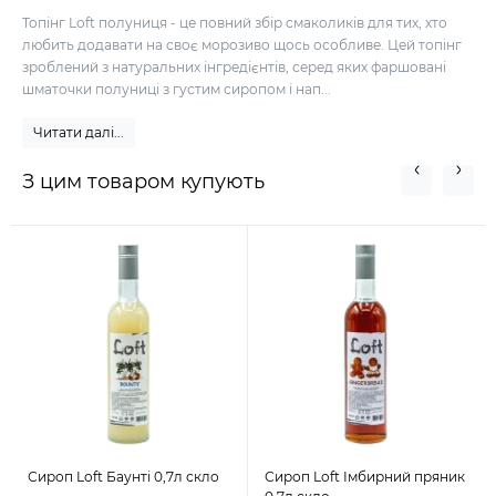
Топінг Loft полуниця - це повний збір смаколиків для тих, хто
любить додавати на своє морозиво щось особливе. Цей топінг
зроблений з натуральних інгредієнтів, серед яких фаршовані
шматочки полуниці з густим сиропом і нап...
Читати далі...
З цим товаром купують
Сироп Loft Баунті 0,7л скло
Сироп Loft Імбирний пряник