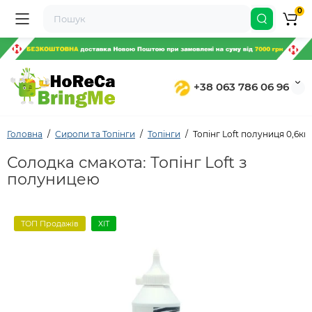
0
+38 063 786 06 96
Головна
Сиропи та Топінги
Топінги
Топінг Loft полуниця 0,6кг,
Солодка смакота: Топінг Loft з
полуницею
ТОП Продажів
ХІТ