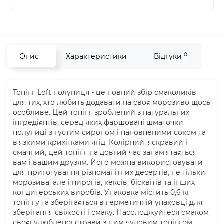
0
Опис
Характеристики
Відгуки
Топінг Loft полуниця - це повний збір смаколиків
для тих, хто любить додавати на своє морозиво щось
особливе. Цей топінг зроблений з натуральних
інгредієнтів, серед яких фаршовані шматочки
полуниці з густим сиропом і наповненими соком та
в'язкими крихітками ягід. Колірний, яскравий і
смачний, цей топінг на довгий час запам'ятається
вам і вашим друзям. Його можна використовувати
для приготування різноманітних десертів, не тільки
морозива, але і пирогів, кексів, бісквітів та інших
кондитерських виробів. Упаковка містить 0,6 кг
топінгу та зберігається в герметичній упаковці для
зберігання свіжості і смаку. Насолоджуйтеся смаком
своєї улюбленої страви з цим чудовим топінгом