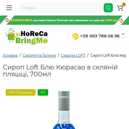
0
+38 063 786 06 96
Головна
Сиропи та Топінги
Сиропи LOFT
Сироп Loft Блю Кюра
Сироп Loft Блю Кюрасао в скляній
пляшці, 700мл
ТОП Продажів
ХІТ