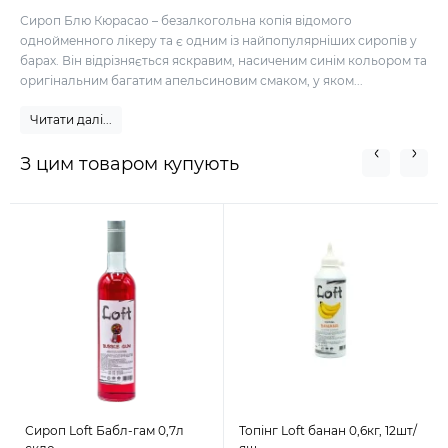
Сироп Блю Кюрасао – безалкогольна копія відомого
однойменного лікеру та є одним із найпопулярніших сиропів у
барах. Він відрізняється яскравим, насиченим синім кольором та
оригінальним багатим апельсиновим смаком, у яком...
Читати далі...
З цим товаром купують
Сироп Loft Бабл-гам 0,7л
Топінг Loft банан 0,6кг, 12шт/