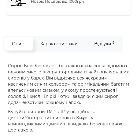
Новою Поштою від 1000грн
2
Опис
Характеристики
Відгуки
Сироп Блю Кюрасао – безалкогольна копія відомого
однойменного лікеру та є одним із найпопулярніших
сиропів у барах. Він відрізняється яскравим,
насиченим синім кольором та оригінальним багатим
апельсиновим смаком, у якому простежуються і
солодкі, і кислі, і гіркі нотки, завдяки яким сироп
додає екзотики кожному напою.
Купуйте сиропи ТМ "Loft" у офіційного
дистриб'ютора цих сиропів в Києві за
найвигіднішими цінами і швидкою, безкоштовною
доставкою.